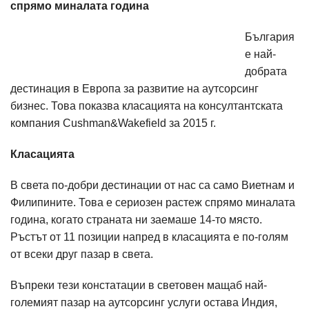
спрямо миналата година
България
е най-
добрата
дестинация в Европа за развитие на аутсорсинг
бизнес. Това показва класацията на консултантската
компания Cushman&Wakefield за 2015 г.
Класацията
В света по-добри дестинации от нас са само Виетнам и
Филипините. Това е сериозен растеж спрямо миналата
година, когато страната ни заемаше 14-то място.
Ръстът от 11 позиции напред в класацията е по-голям
от всеки друг пазар в света.
Въпреки тези констатации в световен мащаб най-
големият пазар на аутсорсинг услуги остава Индия,