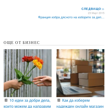
СЛЕДВАЩО
>>
23 Март 2015
Франция избра дясното на изборите за деп…
ОЩЕ ОТ БИЗНЕС
10 идеи за добри дела,
Как да изберем
които можем да направим
надежден онлайн магазин