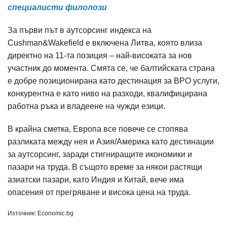
специалисти филолози
За първи път в аутсорсинг индекса на
Cushman&Wakefield е включена Литва, която влиза
директно на 11-та позиция – най-високата за нов
участник до момента. Смята се, че балтийската страна
е добре позиционирана като дестинация за BPO услуги,
конкурентна е като ниво на разходи, квалифицирана
работна ръка и владеене на чужди езици.
В крайна сметка, Европа все повече се стопява
разликата между нея и Азия/Америка като дестинации
за аутсорсинг, заради стигниращите икономики и
пазари на труда. В същото време за някои растящи
азиатски пазари, като Индия и Китай, вече има
опасения от прегряване и висока цена на труда.
Източник: Economic.bg