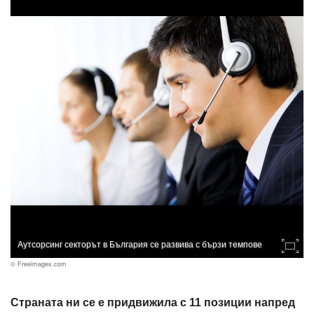
Аутсорсинг секторът в България се развива с бързи темпове
© Freeimages.com
Страната ни се е придвижила с 11 позиции напред