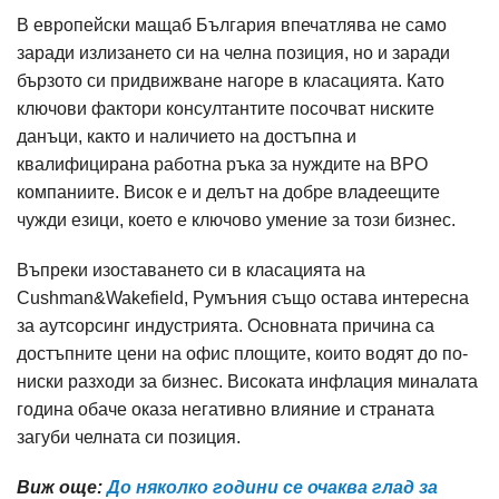
В европейски мащаб България впечатлява не само
заради излизането си на челна позиция, но и заради
бързото си придвижване нагоре в класацията. Като
ключови фактори консултантите посочват ниските
данъци, както и наличието на достъпна и
квалифицирана работна ръка за нуждите на BPO
компаниите. Висок е и делът на добре владеещите
чужди езици, което е ключово умение за този бизнес.
Въпреки изоставането си в класацията на
Cushman&Wakefield, Румъния също остава интересна
за аутсорсинг индустрията. Основната причина са
достъпните цени на офис площите, които водят до по-
ниски разходи за бизнес. Високата инфлация миналата
година обаче оказа негативно влияние и страната
загуби челната си позиция.
Виж още:
До няколко години се очаква глад за