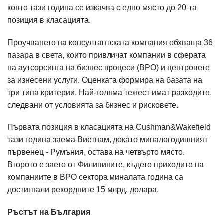
която тази година се изкачва с едно място до 20-та
позиция в класацията.
Проучването на консултантската компания обхваща 36
пазара в света, които привличат компании в сферата
на аутсорсинга на бизнес процеси (BPO) и центровете
за изнесени услуги. Оценката формира на базата на
три типа критерии. Най-голяма тежест имат разходите,
следвани от условията за бизнес и рисковете.
Първата позиция в класацията на Cushman&Wakefield
тази година заема Виетнам, докато миналогодишният
първенец - Румъния, остава на четвърто място.
Второто е заето от Филипините, където приходите на
компаниите в BPO сектора миналата година са
достигнали рекордните 15 млрд. долара.
Ръстът на България