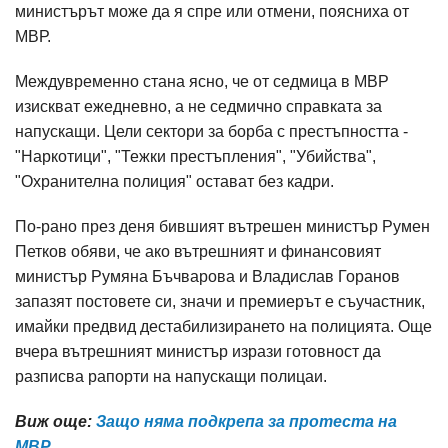
министърът може да я спре или отмени, поясниха от
МВР.
Междувременно стана ясно, че от седмица в МВР
изискват ежедневно, а не седмично справката за
напускащи. Цели сектори за борба с престъпността -
"Наркотици", "Тежки престъпления", "Убийства",
"Охранителна полиция" остават без кадри.
По-рано през деня бившият вътрешен министър Румен
Петков обяви, че ако вътрешният и финансовият
министър Румяна Бъчварова и Владислав Горанов
запазят постовете си, значи и премиерът е съучастник,
имайки предвид дестабилизирането на полицията. Още
вчера вътрешният министър изрази готовност да
разписва рапорти на напускащи полицаи.
Виж още:
Защо няма подкрепа за протеста на
МВР