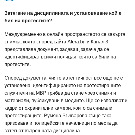
Затягане на дисциплината и установяване кой е
бил на протестите?
Междувременно в онлайн пространството се завъртя
снимка, която според сайта Afera.bg и Канал 3
представлява документ, задаващ задача да се
идентифицират всички полицаи, които са били на
протестите.
Според документа, чиято автентичност все още не е
установена, идентифицирането на протестиращите
служители на МВР трябва да стане чрез снимки и
материали, публикувани в медиите. Ще се използват и
кадри от охранителни камери, които са снимали
протестиращите. Румяна Бъчварова също така
призовава и полицейските началници по места да
затегнат вътрешната дисциплина.