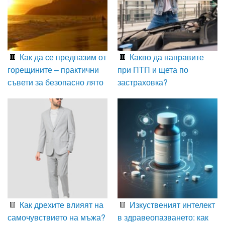
Как да се предпазим от
Какво да направите
горещините – практични
при ПТП и щета по
съвети за безопасно лято
застраховка?
Как дрехите влияят на
Изкуственият интелект
самочувствието на мъжа?
в здравеопазването: как