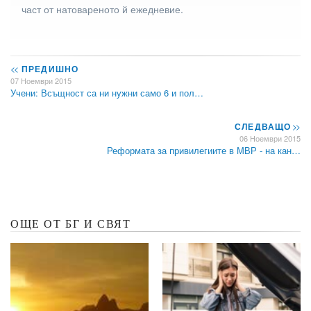
част от натовареното й ежедневие.
<<
ПРЕДИШНО
07 Ноември 2015
Учени: Всъщност са ни нужни само 6 и пол…
СЛЕДВАЩО
>>
06 Ноември 2015
Реформата за привилегиите в МВР - на кан…
ОЩЕ ОТ БГ И СВЯТ