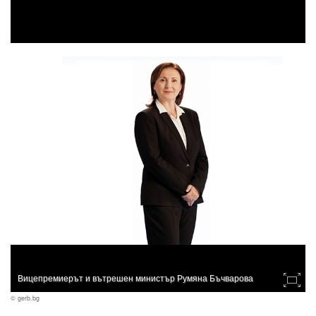
Вицепремиерът и вътрешен министър Румяна Бъчварова
© gerb.bg