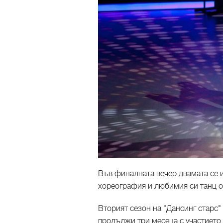
Във финалната вечер двамата се 
хореография и любимия си танц о
Вторият сезон на "Дансинг старс"
продължи три месеца с участието 