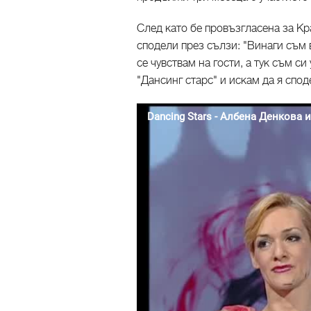
След като бе провъзгласена за Кр
сподели през сълзи: "Винаги съм
се чувствам на гости, а тук съм си
"Дансинг старс" и искам да я споде