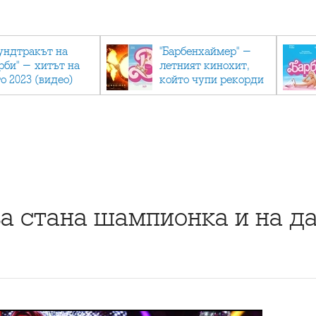
ундтракът на
"Барбенхаймер" -
рби" - хитът на
летният кинохит,
о 2023 (видео)
който чупи рекорди
а стана шампионка и на д