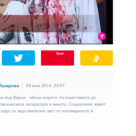
Save
Лазарова
05 юни 2014, 23:07
а във Варна - обича морето, пътешествията до
ласическата литература и киното. Социалният живот
 хора са задължителна част от натовареното й