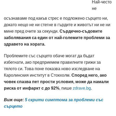
Най-често
не
осъзнаваме под какъв стрес е подложено сърцето ни,
докато нещо не ни стегне в гърдите и животът ни не ни
мине пред очите за секунди.
Сърдечно-съдовите
заболявания са един от най-големите проблеми за
здравето на хората.
Проблемите със сърцето обаче могат да бъдат
избегнати, ако предприемем правилните грижи за
тялото си. Това поне показва ново изследване на
Каролинския институт в Стокхолм.
Според него, ако
човек спазва пет прости условия, може да намали
риска от инфаркт с до 92%
, пише
zdrave.bg
.
Виж още:
5 скрити симптома за проблеми със
сърцето