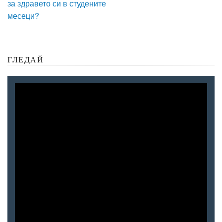
за здравето си в студените
месеци?
ГЛЕДАЙ