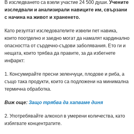
В изследването са взели участие 24 500 души.
Учените
изследвали и анализирали навиците им, свързани
с начина на живот и храненето.
Като резултат изследователите извели пет навика,
които поотделно и заедно могат да намалят кардинално
опасността от сърдечно-съдови заболявания. Ето ги и
нещата, които трябва да правите, за да избегнете
инфаркт:
1. Консумирайте пресни зеленчуци, плодове и риба, а
също така продукти, които са подложени на минимална
термична обработка.
Виж още:
Защо трябва да хапваме диня
2. Употребявайте алкохол в умерени количества, като
избягвате концентратите.