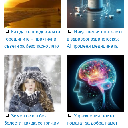
Как да се предпазим от
Изкуственият интелект
горещините – практични
в здравеопазването: как
съвети за безопасно лято
AI променя медицината
Зимен сезон без
Упражнения, които
болести: как да се грижим
помагат за добра памет