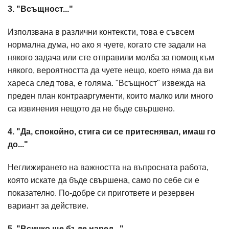
3. "Всъщност..."
Използвана в различни контексти, това е съвсем
нормална дума, но ако я чуете, когато сте задали на
някого задача или сте отправили молба за помощ към
някого, вероятността да чуете нещо, което няма да ви
хареса след това, е голяма. "Всъщност" извежда на
преден план контрааргументи, които малко или много
са извинения нещото да не бъде свършено.
4. "Да, спокойно, стига си се притеснявал, имаш го
до..."
Неглижирането на важността на въпросната работа,
която искате да бъде свършена, само по себе си е
показателно. По-добре си пригответе и резервен
вариант за действие.
5. "Всичко ще бъде наред..."