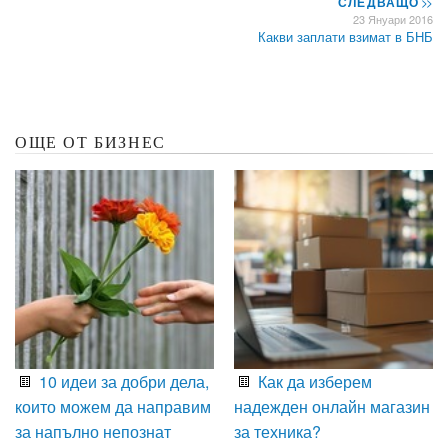
СЛЕДВАЩО
>>
23 Януари 2016
Какви заплати взимат в БНБ
ОЩЕ ОТ БИЗНЕС
10 идеи за добри дела,
Как да изберем
които можем да направим
надежден онлайн магазин
за напълно непознат
за техника?