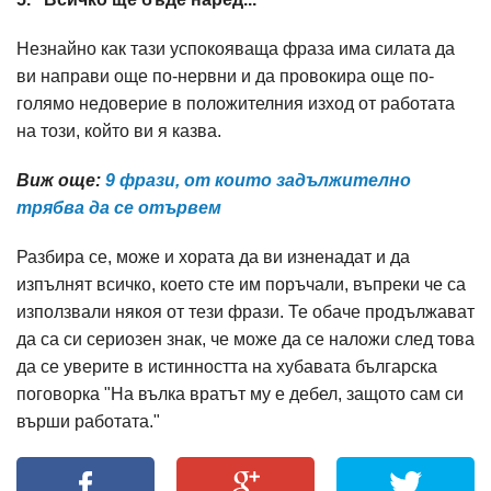
Незнайно как тази успокояваща фраза има силата да
ви направи още по-нервни и да провокира още по-
голямо недоверие в положителния изход от работата
на този, който ви я казва.
Виж още:
9 фрази, от които задължително
трябва да се отървем​
Разбира се, може и хората да ви изненадат и да
изпълнят всичко, което сте им поръчали, въпреки че са
използвали някоя от тези фрази. Те обаче продължават
да са си сериозен знак, че може да се наложи след това
да се уверите в истинността на хубавата българска
поговорка "На вълка вратът му е дебел, защото сам си
върши работата."