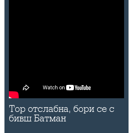
Тор отслабна, бори се с
бивш Батман