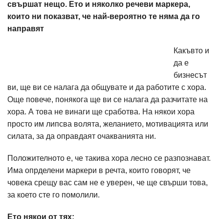
свършат нещо. Ето и няколко речеви маркера,
които ни показват, че най-вероятно те няма да го
направят
Какъвто и
да е
бизнесът
ви, ще ви се налага да общувате и да работите с хора.
Още повече, понякога ще ви се налага да разчитате на
хора. А това не винаги ще сработва. На някои хора
просто им липсва волята, желанието, мотивацията или
силата, за да оправдаят очакванията ни.
Положителното е, че такива хора лесно се разпознават.
Има опрделени маркери в речта, които говорят, че
човека срещу вас сам не е уверен, че ще свърши това,
за което сте го помолили.
Ето някои от тях: