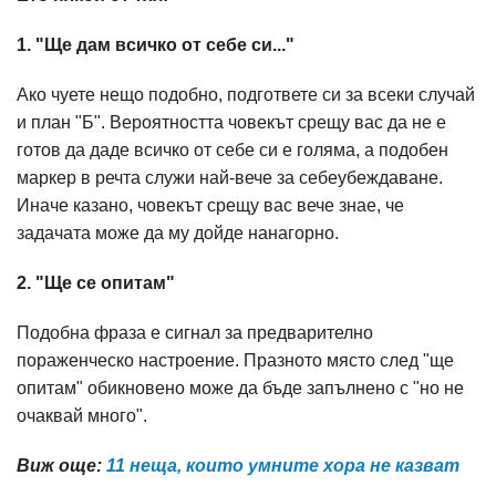
1. "Ще дам всичко от себе си..."
Ако чуете нещо подобно, подгответе си за всеки случай
и план "Б". Вероятността човекът срещу вас да не е
готов да даде всичко от себе си е голяма, а подобен
маркер в речта служи най-вече за себеубеждаване.
Иначе казано, човекът срещу вас вече знае, че
задачата може да му дойде нанагорно.
2. "Ще се опитам"
Подобна фраза е сигнал за предварително
пораженческо настроение. Празното място след "ще
опитам" обикновено може да бъде запълнено с "но не
очаквай много".
Виж още:
11 неща, които умните хора не казват​