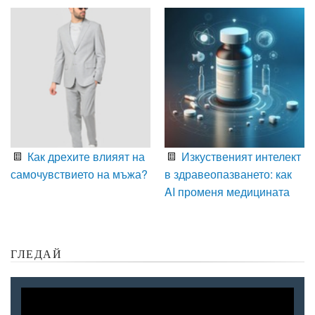
Как дрехите влияят на
Изкуственият интелект
самочувствието на мъжа?
в здравеопазването: как
AI променя медицината
ГЛЕДАЙ