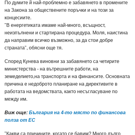
По думите й най-проблемно е забавянето в промените
на Закона за обществените поръчки и на този за
концесиите.
"В енергетиката имаме най-много, всъщност,
неизпълнени и стартирана процедура. Моля, наистина
да направим всичко възможно, за да стои добре
страната", обясни още тя.
Според Кунева виновни за забавянето са четирите
министерства - на вътрешните работи, на
земеделието,на транспорта и на финансите. Основната
причина е недоброто планиране на директивите в
работата на ведомствата, както несъгласуване по
между им.
Виж още:
България на 4-то място по финансова
полза от ЕС​
"Какви са причините, когато се бавим? Много дълго