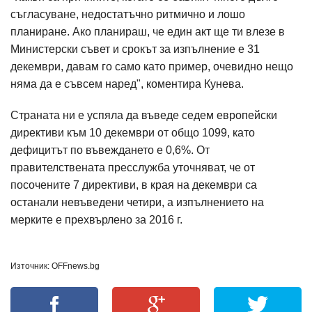
съгласуване, недостатъчно ритмично и лошо
планиране. Ако планираш, че един акт ще ти влезе в
Министерски съвет и срокът за изпълнение е 31
декември, давам го само като пример, очевидно нещо
няма да е съвсем наред", коментира Кунева.
Страната ни е успяла да въведе седем европейски
директиви към 10 декември от общо 1099, като
дефицитът по въвеждането е 0,6%. От
правителствената пресслужба уточняват, че от
посочените 7 директиви, в края на декември са
останали невъведени четири, а изпълнението на
мерките е прехвърлено за 2016 г.
Източник: OFFnews.bg