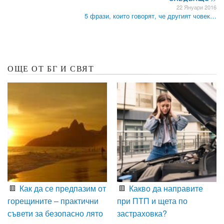
22 Януари 2016
5 фрази, които говорят, че другият човек…
ОЩЕ ОТ БГ И СВЯТ
Как да се предпазим от
Какво да направите
горещините – практични
при ПТП и щета по
съвети за безопасно лято
застраховка?