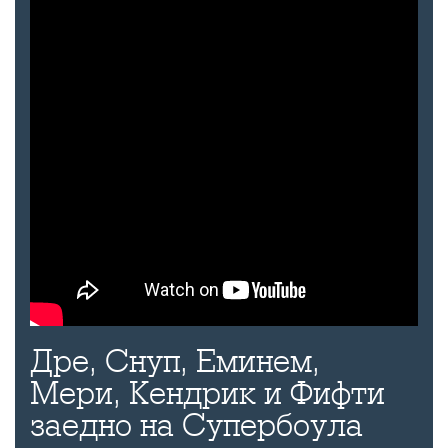
Дре, Снуп, Еминем,
Мери, Кендрик и Фифти
заедно на Супербоула