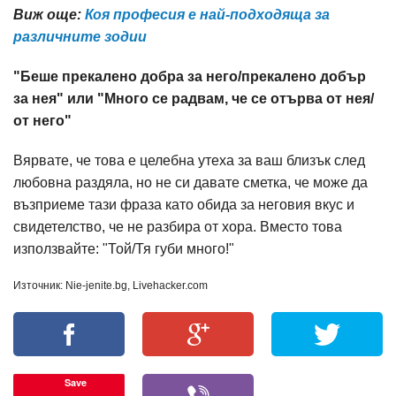
Виж още:
Коя професия е най-подходяща за
различните зодии
"Беше прекалено добра за него/прекалено добър
за нея" или "Много се радвам, че се отърва от нея/
от него"
Вярвате, че това е целебна утеха за ваш близък след
любовна раздяла, но не си давате сметка, че може да
възприеме тази фраза като обида за неговия вкус и
свидетелство, че не разбира от хора. Вместо това
използвайте: "Той/Тя губи много!"
Източник: Nie-jenite.bg, Livehacker.com
Save