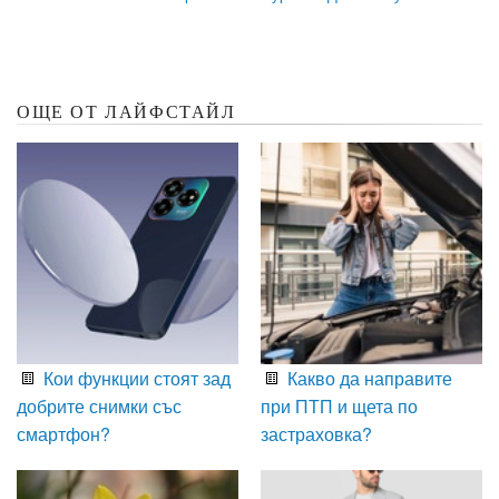
ОЩЕ ОТ ЛАЙФСТАЙЛ
Кои функции стоят зад
Какво да направите
добрите снимки със
при ПТП и щета по
смартфон?
застраховка?