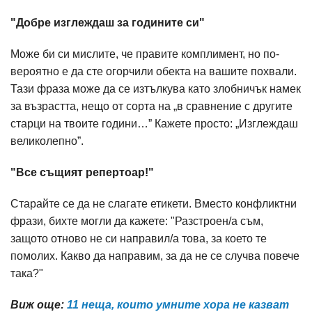
"Добре изглеждаш за годините си"
Може би си мислите, че правите комплимент, но по-
вероятно е да сте огорчили обекта на вашите похвали.
Тази фраза може да се изтълкува като злобничък намек
за възрастта, нещо от сорта на „в сравнение с другите
старци на твоите години…” Кажете просто: „Изглеждаш
великолепно”.
"Все същият репертоар!"
Старайте се да не слагате етикети. Вместо конфликтни
фрази, бихте могли да кажете: "Разстроен/а съм,
защото отново не си направил/а това, за което те
помолих. Какво да направим, за да не се случва повече
така?"
Виж още:
11 неща, които умните хора не казват