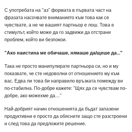
С употребата на "аз" формата в първата част на
фразата насочвате вниманието към това как се
чувствате, а не че вашият партньор е лош. Това е
стимулът, който може да го задвижи да отстрани
проблем, който ви безпокои.
"Ако наистина ме обичаше, нямаше да/щеше да..."
Така не просто манипулирате партньора си, но и му
показвате, че сте недоволни от отношението му към
вас. Едва ли това би направило връзката помежду ви
по-стабилна. По-добре кажете: "Щях да се чувствам по-
добре, ако можехме да…"
Най-добрият начин отношенията да бъдат запазени
продуктивни е просто да обясните защо сте разстроени
и след това да предложите решение.