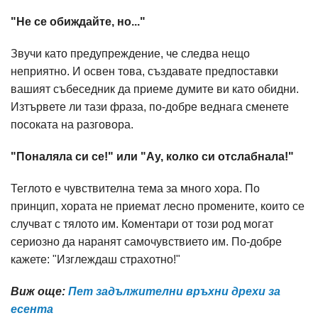
"Не се обиждайте, но..."
Звучи като предупреждение, че следва нещо
неприятно. И освен това, създавате предпоставки
вашият събеседник да приеме думите ви като обидни.
Изтървете ли тази фраза, по-добре веднага сменете
посоката на разговора.
"Поналяла си се!" или "Ау, колко си отслабнала!"
Теглото е чувствителна тема за много хора. По
принцип, хората не приемат лесно промените, които се
случват с тялото им. Коментари от този род могат
сериозно да наранят самочувствието им. По-добре
кажете: "Изглеждаш страхотно!"
Виж още:
Пет задължителни връхни дрехи за
есента