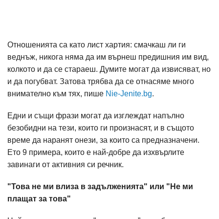
Отношенията са като лист хартия: смачкаш ли ги
веднъж, никога няма да им върнеш предишния им вид,
колкото и да се стараеш. Думите могат да извисяват, но
и да погубват. Затова трябва да се отнасяме много
внимателно към тях, пише
Nie-Jenite.bg
.
Едни и същи фрази могат да изглеждат напълно
безобидни на тези, които ги произнасят, и в същото
време да наранят онези, за които са предназначени.
Ето 9 примера, които е най-добре да изхвърлите
завинаги от активния си речник.
"Това не ми влиза в задълженията" или "Не ми
плащат за това"