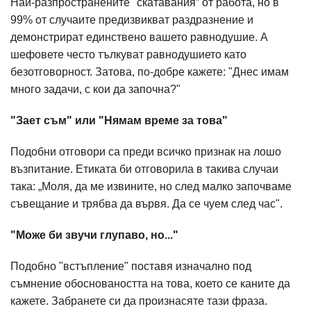
Най-разпространените "скатавания” от работа, но в
99% от случаите предизвикват раздразнение и
демонстрират единствено вашето равнодушие. А
шефовете често тълкуват равнодушието като
безотговорност. Затова, по-добре кажете: "Днес имам
много задачи, с кои да започна?"
"Зает съм" или "Нямам време за това"
Подобни отговори са преди всичко признак на лошо
възпитание. Етиката би отговорила в такива случаи
така: „Моля, да ме извините, но след малко започваме
съвещание и трябва да вървя. Да се чуем след час".
"Може би звучи глупаво, но..."
Подобно "встъпление" поставя изначално под
съмнение обосноваността на това, което се каните да
кажете. Забранете си да произнасяте тази фраза.