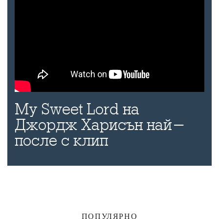
My Sweet Lord на
Джордж Харисън най-
после с клип
ПОПУЛЯРНО