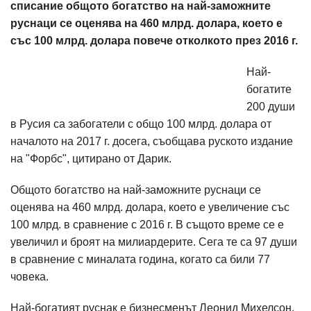
списание общото богатство на най-заможните
руснаци се оценява на 460 млрд. долара, което е
със 100 млрд. долара повече отколкото през 2016 г.
Най-
богатите
200 души
в Русия са забогатели с общо 100 млрд. долара от
началото на 2017 г. досега, съобщава руското издание
на "Форбс", цитирано от Дарик.
Общото богатство на най-заможните руснаци се
оценява на 460 млрд. долара, което е увеличение със
100 млрд. в сравнение с 2016 г. В същото време се е
увеличил и броят на милиардерите. Сега те са 97 души
в сравнение с миналата година, когато са били 77
човека.
Най-богатият руснак е бизнесменът Леонид Михелсон,