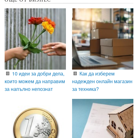
10 идеи за добри дела,
Как да изберем
които можем да направим
надежден онлайн магазин
за напълно непознат
за техника?