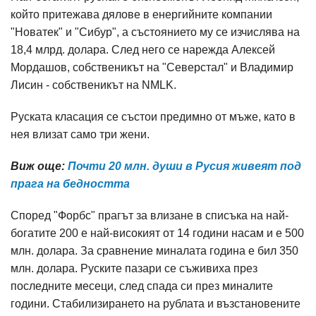
който притежава дялове в енергийните компании
"Новатек" и "Сибур", а състоянието му се изчислява на
18,4 млрд. долара. След него се нарежда Алексей
Мордашов, собственикът на "Северстал" и Владимир
Лисин - собственикът на NMLK.
Руската класация се състои предимно от мъже, като в
нея влизат само три жени.
Виж още:
Почти 20 млн. души в Русия живеят под
прага на бедността
Според "Форбс" прагът за влизане в списъка на най-
богатите 200 е най-високият от 14 години насам и е 500
млн. долара. За сравнение миналата година е бил 350
млн. долара. Руските пазари се съживиха през
последните месеци, след спада си през миналите
години. Стабилизирането на рублата и възстановените