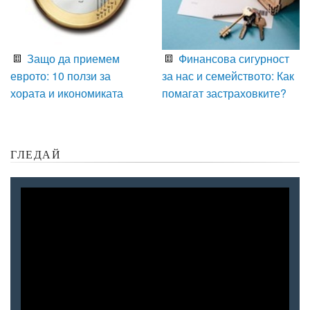
Защо да приемем
Финансова сигурност
еврото: 10 ползи за
за нас и семейството: Как
хората и икономиката
помагат застраховките?
ГЛЕДАЙ