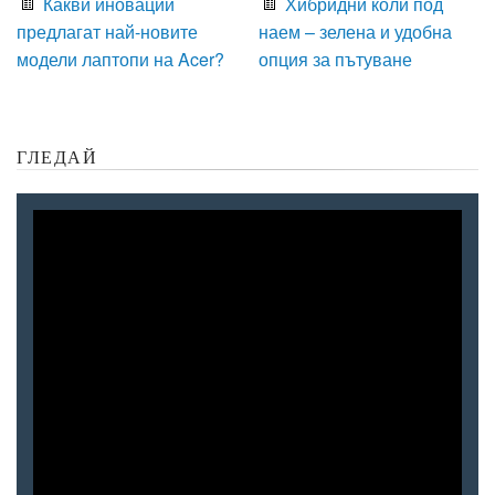
Какви иновации
Хибридни коли под
предлагат най-новите
наем – зелена и удобна
модели лаптопи на Acer?
опция за пътуване
ГЛЕДАЙ