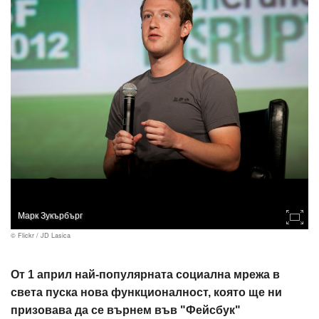
Марк Зукърбърг
© Flickr / JD Lasica
Oт 1 април най-популярната социална мрежа в
света пуска нова функционалност, която ще ни
призовава да се върнем във "Фейсбук"