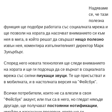
Надяваме
се, че тази
полезна
функция ще подобри работата със социалната мрежа и
ще позволи на хората да насочват вниманието си към
нея в мига, в който решат да свършат
нещо полезно
извън нея, коментира изпълнителният директор Марк
Зукърбърг.
Според него новата технология ще следи вниманието
на хората и ще ги подсеща да се върнат в социалната
мрежа със силни
пиукащи звуци
. Те ще присъстват и
в мобилната, и в настолната версия на "Фейсбук".
Всички потребители, които не са влезли в своя
"Фейсбук" акаунт, или пък са в него, но гледат някъде
другаде, ще получават
постоянни нотификации
,
имейли и изскачащи прозорци, които ще ги