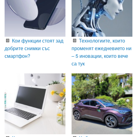
Кои функции стоят зад
Технологиите, които
добрите снимки със
променят ежедневието ни
смартфон?
– 5 иновации, които вече
са тук