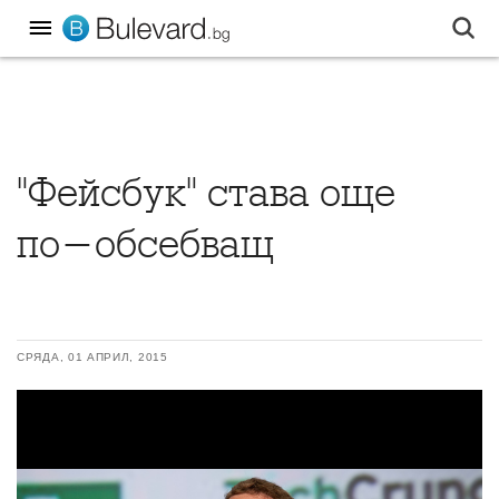
"Фейсбук" става още
по-обсебващ
СРЯДА, 01 АПРИЛ, 2015