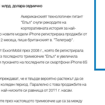
1 млрд. долара седмично
Американският технологичен гигант
"Епъл" счупи рекордите на
корпоративната история за най-
то новите модели iPhone регистрираха продажби от
12 месеца, пише британският в. "Телеграф".
 ExxonMobil през 2008 г., която бе регистрирала
ез последното тримесечие "Епъл" е увеличила
и пускането на последните си смартфони iPhone 6S
преждават, че е твърде вероятно растежът да се
 коледен период. Паралелно с това продажбите на
 най-ниските си равнища от 2011 г. насам.
те през настоящото тримесечие ще са за между