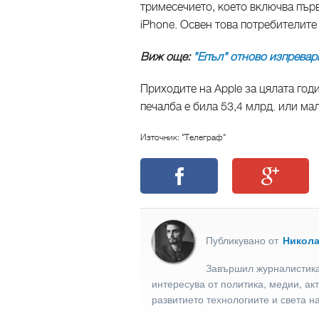
тримесечието, което включва пър
iPhone. Освен това потребителите
Виж още:
"Епъл" отново изпреварв
Приходите на Apple за цялата год
печалба е била 53,4 млрд. или ма
Източник: "Телеграф"
Публикувано от
Никол
Завършил журналистика
интересува от политика, медии, ак
развитието технологиите и света н