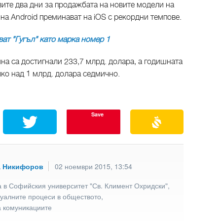
вите два дни за продажбата на новите модели на
 на Android преминават на iOS с рекордни темпове.
ат "Гугъл" като марка номер 1
ина са достигнали 233,7 млрд. долара, а годишната
лко над 1 млрд. долара седмично.
Save
а Никифоров
02 ноември 2015, 13:54
 в Софийския университет "Св. Климент Охридски",
туалните процеси в обществото,
а комуникациите