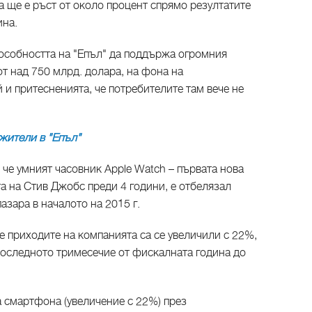
ва ще е ръст от около процент спрямо резултатите
ина.
особността на "Епъл" да поддържа огромния
от над 750 млрд. долара, на фона на
и притесненията, че потребителите там вече не
жители в "Епъл"
че умният часовник Apple Watch – първата нова
а на Стив Джобс преди 4 години, е отбелязал
пазара в началото на 2015 г.
че приходите на компанията са се увеличили с 22%,
 последното тримесечие от фискалната година до
 смартфона (увеличение с 22%) през