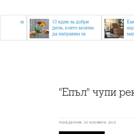
 - намален
10 идеи за добри
Ка
спортни
дела, които можем
на
ия
да направим за
ма
напълно непознат
"Епъл" чупи р
ПОНЕДЕЛНИК, 02 НОЕМВРИ, 2015