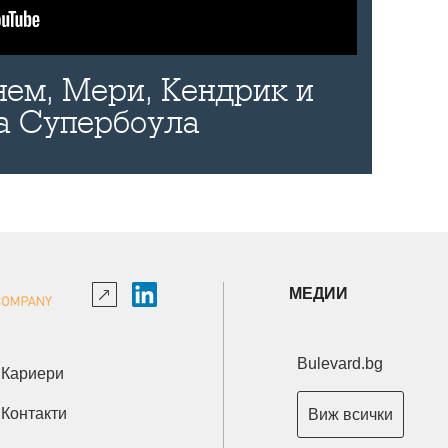
нем, Мери, Кендрик и
а Супербоула
МЕДИИ
Bulevard.bg
Кариери
Контакти
Виж всички