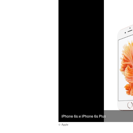
iPhone 6s и iPhone 6s Plus
© Apple