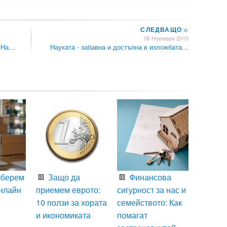
СЛЕДВАЩО
>>
06 Ноември 2015
а На…
Науката - забавна и достъпна в изложбата…
зберем
Защо да
Финансова
нлайн
приемем еврото:
сигурност за нас и
10 ползи за хората
семейството: Как
и икономиката
помагат