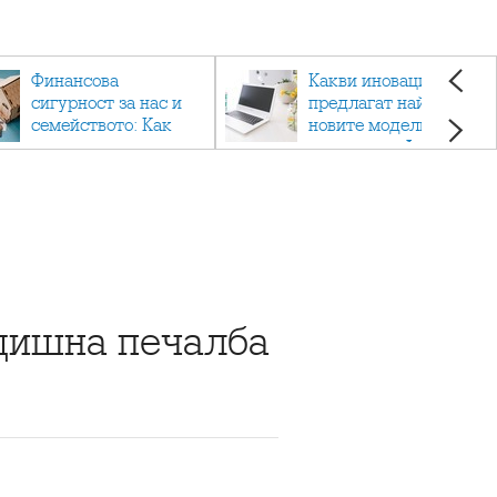
Финансова
Какви иновации
сигурност за нас и
предлагат най-
семейството: Как
новите модели
помагат
лаптопи на Acer?
застраховките?
одишна печалба