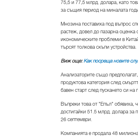
75,5 и 77,5 млрд. долара, като то
за същия период на миналата год
Мнозина поставиха под въпрос сп
растеж, довел до пазарна оценка 
икономическите проблеми в Китай 
търсят толкова скъпи устройства.
Виж още:
Как посреща новите слу
Анализаторите също предполагат, 
продуктова категория след смъртт
бавен старт след пускането си на 
Въпреки това от "Епъл" обявиха, 
достигайки 51.5 млрд. долара за
26 септември.
Компанията е продала 48 милиона