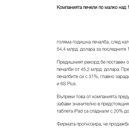
Компанията печели по малко над 
голяма годишна печалба, след ка
54,4 млрд. долара за последните 
Предишният рекорд бе поставен от
печалби от 45,2 млрд. долара. Пр
печалбите си с 31%, главно зарад
и 6S Plus.
Въпреки това от компанията преду
забави значително в предстоящия
таблета iPad са спаднали с 20% до
Фирмата прогнозира, че продажби