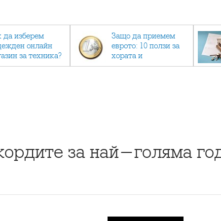
к да изберем
Защо да приемем
дежден онлайн
еврото: 10 ползи за
газин за техника?
хората и
икономиката
екордите за най-голяма г