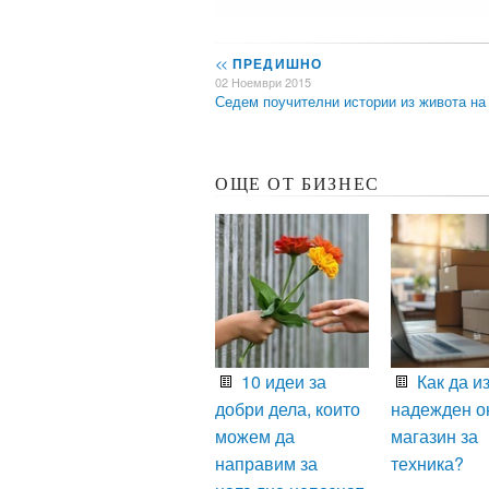
<<
ПРЕДИШНО
02 Ноември 2015
Седем поучителни истории из живота н
ОЩЕ ОТ БИЗНЕС
10 идеи за
Как да и
добри дела, които
надежден о
можем да
магазин за
направим за
техника?