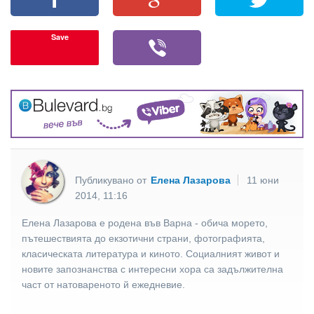
Save
Публикувано от
Елена Лазарова
11 юни
2014, 11:16
Елена Лазарова е родена във Варна - обича морето,
пътешествията до екзотични страни, фотографията,
класическата литература и киното. Социалният живот и
новите запознанства с интересни хора са задължителна
част от натовареното й ежедневие.