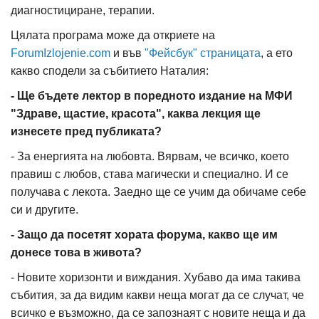
диагностициране, терапии.
Цялата програма може да откриете на
ForumIzlojenie.com
и във
"Фейсбук" страницата
, а ето
какво сподели за събитието Наталия:
- Ще бъдете лектор в поредното издание на МФИ
"Здраве, щастие, красота", каква лекция ще
изнесете пред публиката?
- За енергията на любовта. Вярвам, че всичко, което
правиш с любов, става магически и специално. И се
получава с лекота. Заедно ще се учим да обичаме себе
си и другите.
- Защо да посетят хората форума, какво ще им
донесе това в живота?
- Новите хоризонти и виждания. Хубаво да има такива
събития, за да видим какви неща могат да се случат, че
всичко е възможно, да се запознаят с новите неща и да