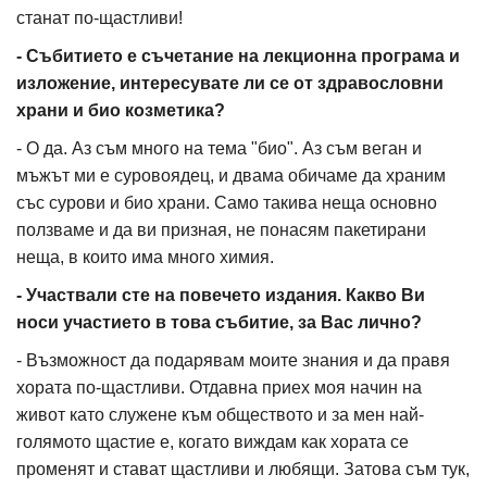
станат по-щастливи!
- Събитието e съчетание на лекционна програма и
изложение, интересувате ли се от здравословни
храни и био козметика?
- О да. Аз съм много на тема "био". Аз съм веган и
мъжът ми е суровоядец, и двама обичаме да храним
със сурови и био храни. Само такива неща основно
ползваме и да ви призная, не понасям пакетирани
неща, в които има много химия.
- Участвали сте на повечето издания. Какво Ви
носи участието в това събитие, за Вас лично?
- Възможност да подарявам моите знания и да правя
хората по-щастливи. Отдавна приех моя начин на
живот като служене към обществото и за мен най-
голямото щастие е, когато виждам как хората се
променят и стават щастливи и любящи. Затова съм тук,