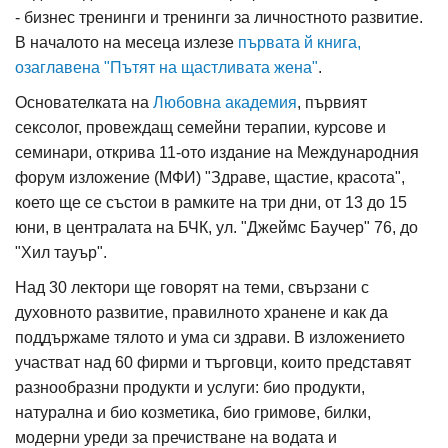
- бизнес тренинги и тренинги за личностното развитие.
В началото на месеца излезе
първата й книга,
озаглавена "Пътят на щастливата жена"
.
Основателката на
Любовна академия
, първият
сексолог, провеждащ семейни терапии, курсове и
семинари, открива 11-ото издание на Международния
форум изложение (МФИ) "Здраве, щастие, красота",
което ще се състои в рамките на три дни, от 13 до 15
юни, в централата на БЧК, ул. "Джеймс Баучер" 76, до
"Хил тауър".
Над 30 лектори ще говорят на теми, свързани с
духовното развитие, правилното хранене и как да
поддържаме тялото и ума си здрави. В изложението
участват над 60 фирми и търговци, които представят
разнообразни продукти и услуги: био продукти,
натурална и био козметика, био гримове, билки,
модерни уреди за пречистване на водата и