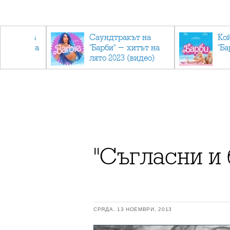
лев върна
Саундтракът на
Ко
ен мандата
"Барби" - хитът на
"Ба
ължаваме
лято 2023 (видео)
"
"Съгласни и
СРЯДА, 13 НОЕМВРИ, 2013