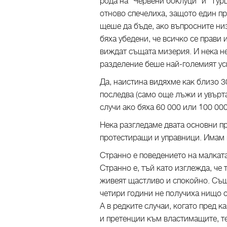
рода на "Червени боклуци" и "Турц
отново спечелиха, защото един про
щеше да бъде, ако въпросните низв
бяха убедени, че всичко се прави 
виждат същата мизерия. И нека не
разделение беше най-големият ус
Да, наистина видяхме как близо 
последва (само още лъжи и увърта
случи ако бяха 60 000 или 100 00
Нека разгледаме двата основни п
протестиращи и управници. Имам
Странно е поведението на малката
Странно е, тъй като изглежда, че 
живеят щастливо и спокойно. Същи
четири години не получиха нищо о
А в редките случаи, когато пред 
и претенции към властимащите, те