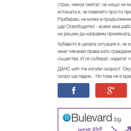
страх, някои смятат, че нищо не м
истината е, че повечето просто п
Разбирам, не може в продължение 
цар Освободител - всеки има работ
не решим да направим промяната, 
Хубавото в цялата ситуация е, че 
имат някакви права като граждан
същества. И се събират, надигат г
ДАНС with me изгуби скорост. Ок
скоро ще падне... Но това не е кр