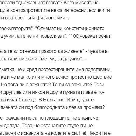
направи "държавният глава"? Кого мислят, че
и в контрапротестите не са интересни, всички ги
ли вратове, тъпи физиономии...
раокупаторите". "Отнемат ни конституционното
а учим, а те не ни позволяват", "100 човека пречат
 а те ви отнемат правото да живеете" - чува се в
латили сме си и сме тук, за да учим"...
сметка, че и сред протестиращите има подставени
етка и че малко или много всяко протестно шествие
. Но това ли е важното? Те ли са важните? Този
и друг лев или някоя и друга пукната глава е по-
 да имат бъдеще. В България! Или другите
т имената си под благородната идея за промяна?
е граждани не са по площадите, не значи, че
им допада. Това, че останалите студенти не
ъгласни с исканията на колегите си. Не! Някои ги е