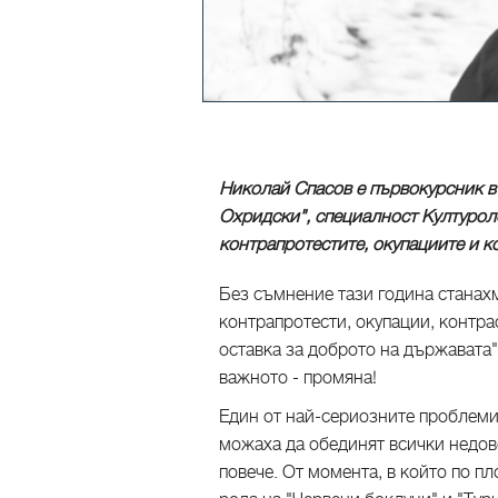
Николай Спасов е първокурсник в
Охридски", специалност Културоло
контрапротестите, окупациите и к
Без съмнение тази година станахм
контрапротести, окупации, контра
оставка за доброто на държавата"
важното - промяна!
Един от най-сериозните проблеми н
можаха да обединят всички недово
повече. От момента, в който по п