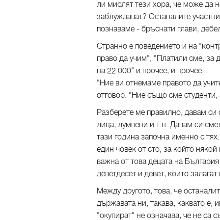
ли мислят тези хора, че може да 
заблуждават? Останалите участниц
познаваме - бръснати глави, дебе
Странно е поведението и на "конт
право да учим", "Платили сме, за д
на 22 000" и прочее, и прочее...
"Ние ви отнемаме правото да учите,
отговор. "Ние също сме студенти, п
Разберете ме правилно, давам си 
лица, лумпени и т.н. Давам си см
тази година започна именно с тях
един човек от сто, за който някой 
важна от това децата на България
деветдесет и девет, които залага
Между другото, това, че останалит
държавата ни, такава, каквато е, 
"окупират" не означава, че не са с