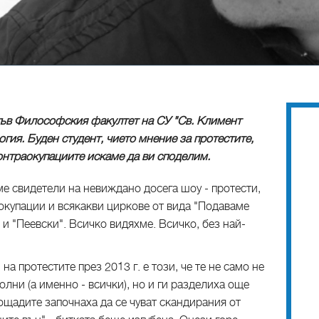
ъв Философския факултет на СУ "Св. Климент
гия. Буден студент, чието мнение за протестите,
онтраокупациите искаме да ви споделим.
е свидетели на невиждано досега шоу - протести,
окупации и всякакви циркове от вида "Подаваме
 и "Пеевски". Всичко видяхме. Всичко, без най-
а протестите през 2013 г. е този, че те не само не
лни (а именно - всички), но и ги разделиха още
лощадите започнаха да се чуват скандирания от