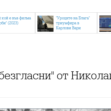
й кой е във филма
"Уроците на Блага"
рби" (2023)
триумфира в
Карлови Вари
 безгласни" от Никол