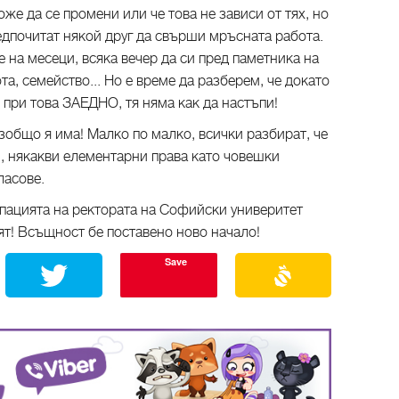
оже да се промени или че това не зависи от тях, но
редпочитат някой друг да свърши мръсната работа.
на месеци, всяка вечер да си пред паметника на
а, семейство... Но е време да разберем, че докато
при това ЗАЕДНО, тя няма как да настъпи!
изобщо я има! Малко по малко, всички разбират, че
и, някакви елементарни права като човешки
ласове.
упацията на ректората на Софийски универитет
аят! Всъщност бе поставено ново начало!
Save