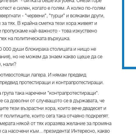
ите вън" - битката беше изгубена. Онези горе
тест е силен, когато е голям. А колко по-голям
ергнати - "червени", "турци" и всякакви други,
и за тях. В крайна сметка тези хора живеят и
 пропускаме най-важното - това изкуствено
пех на политическата върхушка.
30 000 души блокираха столицата и нищо не
ния), но не можем да знаем какво щеше да се
0, нали?
ротивостоящи лагера. И нямам предвид
 предвид протестиращи и контрапротестиращи.
 група така наречени "контрапротестиращи".
те са доволни от случващото се в държавата, че
те тези възрастни хора, които вече двадесет и
т политиците, които сега така отчаяно подкрепят.
камерата някой от тях изразява желание за промяна
 са насочени към... президента! Интересно, какво