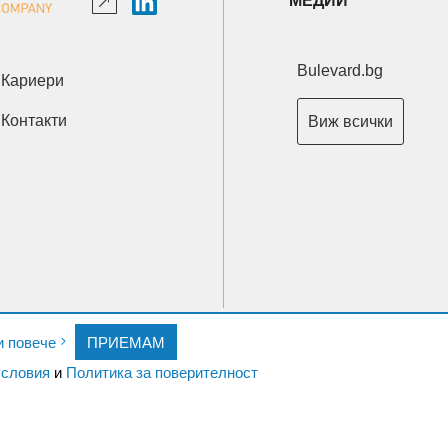
МЕДИИ
Bulevard.bg
Кариери
Контакти
Виж всички
Copyright © 2026 Ксениум ООД. Всички права запазени.
и повече
ПРИЕМАМ
Developed by
XeniumCompany.com
словия
и
Политика за поверителност