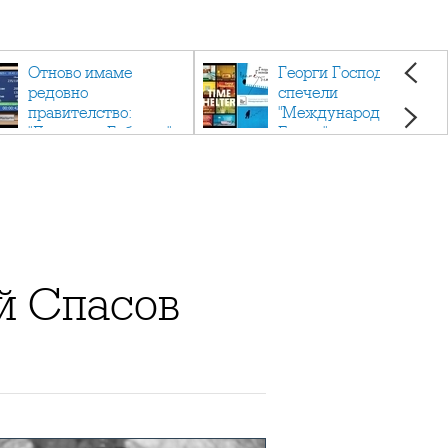
Отново имаме
Георги Господинов
редовно
спечели
правителство:
"Международен
"Денков - Габриел"
Букър" с романа
"Времеубежище"
ай Спасов