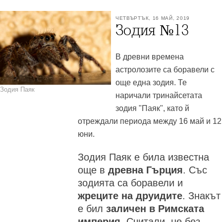
ЧЕТВЪРТЪК, 16 МАЙ, 2019
Зодия №13
В древни времена
астролозите са боравели с
още една зодия. Те
Зодия Паяк
наричали тринайсетата
зодия "Паяк", като й
отреждали периода между 16 май и 12
юни.
Зодия Паяк е била известна
още в
древна Гърция
. Със
зодията са боравели и
жреците на друидите
. Знакът
е бил
заличен в Римската
империя
. Считали, не без