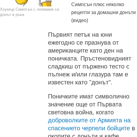
Симпсън плюс няколко
Хоумър Симпсън с любимия си
рецепти за домашни донъти
донът в ръка
(видео)
Първият петък на юни
ежегодно се празнува от
американците като ден на
поничката. Пръстеновидният
сладкиш от пържено тесто с
пълнеж и/или глазура там е
известен като "донът".
Поничките имат символично
значение още от Първата
световна война, когато
доброволките от Армията на
спасението черпели бойците
в
окопите с донъти и кафе.