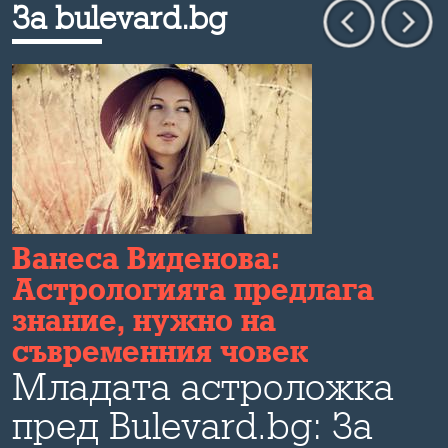
За bulevard.bg
а
Ванеса Виденова:
Астрологията предлага
знание, нужно на
и
съвременния човек
Младата астроложка
пред Bulevard.bg: За