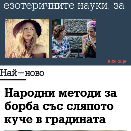
езотеричните науки, за
мотивацията да се
занимаваш с подобно
нещо и за малките
радости в живота
виж още
Най-ново
Народни методи за
борба със сляпото
куче в градината