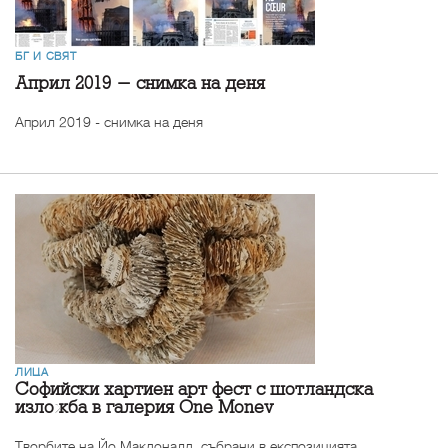
БГ И СВЯТ
Април 2019 - снимка на деня
Април 2019 - снимка на деня
ЛИЦА
Софийски хартиен арт фест с шотландска
изложба в галерия One Monev
Творбите на Йо Макдоналд, събрани в експозицията