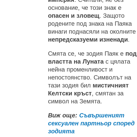
основание, че този знак е
опасен и зловещ
. Защото
родените под знака на Паяка
винаги поднасяли на околните
непредсказуеми изненади
.
Смята се, че зодия Паяк е
под
властта на Луната
с цялата
нейна променливост и
непостоянство. Символът на
тази зодия бил
мистичният
Келтски кръст
, смятан за
символ на Земята.
Виж още:
Съвършеният
сексуален партньор според
зодията