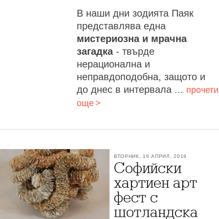
В наши дни зодията Паяк
представлява една
мистериозна и мрачна
загадка
- твърде
нерационална и
неправдоподобна, защото и
до днес в интервала ...
прочети
още
ВТОРНИК, 16 АПРИЛ, 2019
Софийски
хартиен арт
фест с
шотландска