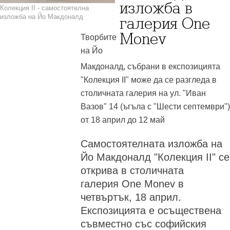
изложба в
Колекция II - самостоятелна
изложба на Йо Макдоналд
галерия One
Monev
Творбите
на Йо
Макдоналд, събрани в експозицията
"Колекция II" може да се разгледа в
столичната галерия на ул. "Иван
Вазов" 14 (ъгъла с "Шести септември")
от 18 април до 12 май
Самостоятелната изложба на
Йо Макдоналд "Колекция II" се
открива в столичната
галерия One Monev в
четвъртък, 18 април.
Експозицията е осъществена
съвместно със софийския