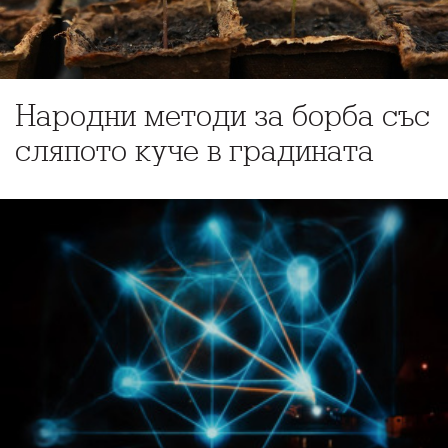
Народни методи за борба със
сляпото куче в градината