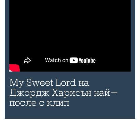
My Sweet Lord на
Джордж Харисън най-
после с клип