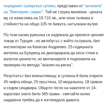
поредният суперскъп сутиен
, представен от
"ангелите"
на "Викторияс сикрет"
. Той не струва милиони - цената
му се изчислява на 19 710 лв., или поне толкова е
стойността на общо 105-те бижута, натъпкани вътре.
По този начин румънка се надявала да пренесе ценния
товар от Турция - но автобусът, с който пътувала, бил
инспектиран на Капитан Андреево. 25-годишната
жителка на Букурещ не декларирала да носи стоки и
валутни ценности, но митничарите я подложили на
проверка по метода "анализ на риска".
Резултатът бил впечатляващ: в сутиена й били открити
45 чифта обеци, 25 пръстена, 10 медальона, 18 гривни
и седем синджира. Общото тегло на накитите от 14-
каратово злато било 365 грама - смятайте колко
надарена трябва да е изглеждала дамата.