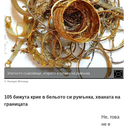
Златното съкровище, открито в сутиен на румънка
© Агенция Митници
105 бижута крие в бельото си румънка, хваната на
границата
Не, това
не е