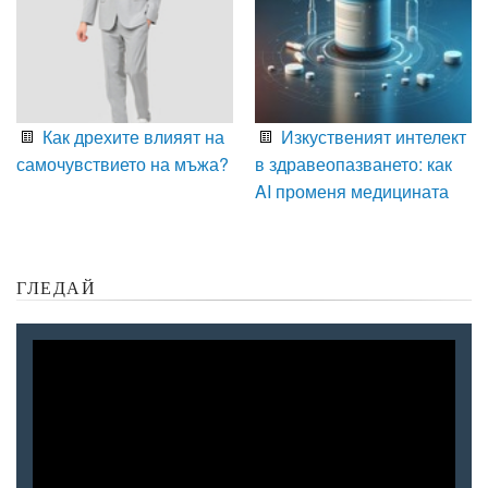
Как дрехите влияят на
Изкуственият интелект
самочувствието на мъжа?
в здравеопазването: как
AI променя медицината
ГЛЕДАЙ