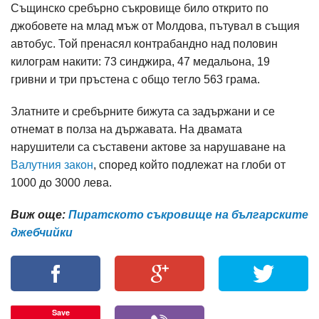
Същинско сребърно съкровище било открито по
джобовете на млад мъж от Молдова, пътувал в същия
автобус. Той пренасял контрабандно над половин
килограм накити: 73 синджира, 47 медальона, 19
гривни и три пръстена с общо тегло 563 грама.
Златните и сребърните бижута са задържани и се
отнемат в полза на държавата. На двамата
нарушители са съставени актове за нарушаване на
Валутния закон
, според който подлежат на глоби от
1000 до 3000 лева.
Виж още:
Пиратското съкровище на българските
джебчийки
Save