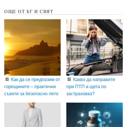
ОЩЕ ОТ БГ И СВЯТ
Как да се предпазим от
Какво да направите
горещините – практични
при ПТП и щета по
съвети за безопасно лято
застраховка?