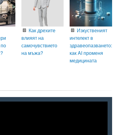
Как дрехите
Изкуственият
при
влияят на
интелект в
 по
самочувствието
здравеопазването:
а?
на мъжа?
как AI променя
медицината