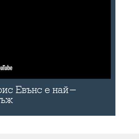
рис Евънс е най-
мъж