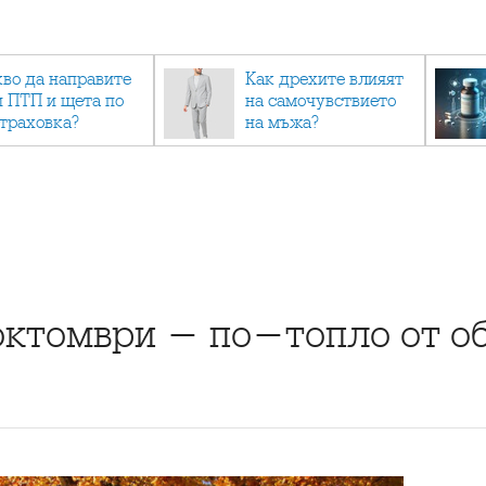
кво да направите
Как дрехите влияят
и ПТП и щета по
на самочувствието
страховка?
на мъжа?
октомври - по-топло от о