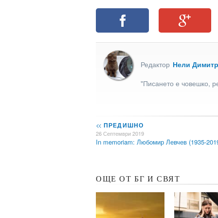
Редактор
Нели Димит
"Писането е човешко, р
<<
ПРЕДИШНО
26 Септември 2019
In memoriam: Любомир Левчев (1935-201
ОЩЕ ОТ БГ И СВЯТ