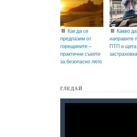
Как да се
Какво да
предпазим от
направите 
горещините –
ПТП и щета
практични съвети
застраховк
за безопасно лято
ГЛЕДАЙ