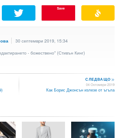
Save
рова
30 септември 2019, 15:34
едактирането - божествено" (Стивън Кинг)
СЛЕДВАЩО
>>
04 Октомври 2019
9)
Как Борис Джонсън излезе от ъгъла