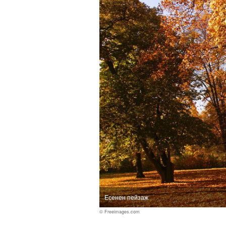
Есенен пейзаж
© Freeimages.com