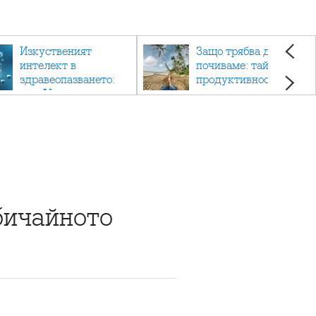
Изкуственият
Защо трябва да си
интелект в
почиваме: тайната на
здравеопазването:
продуктивността,
как AI променя
здравето и добрия
медицината
живот.
бичайното