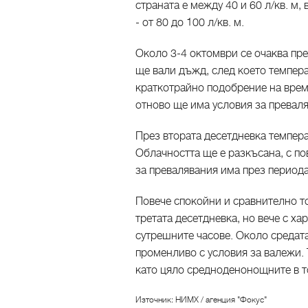
страната е между 40 и 60 л/кв. м,
- от 80 до 100 л/кв. м.
Около 3-4 октомври се очаква пр
ще вали дъжд, след което темпер
краткотрайно подобрение на време
отново ще има условия за преваля
През втората десетдневка темпер
Облачността ще е разкъсана, с по
за превалявания има през периода
Повече спокойни и сравнително то
третата десетдневка, но вече с х
сутрешните часове. Около средата
променливо с условия за валежи.
като цяло средноденонощните в т
Източник: НИМХ / агенция "Фокус"