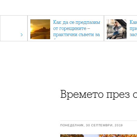
рез
Как да се предпазим
Ка
 - с
от горещините –
пр
ри отново
практични съвети за
за
та
безопасно лято
Времето през 
ПОНЕДЕЛНИК, 30 СЕПТЕМВРИ, 2019