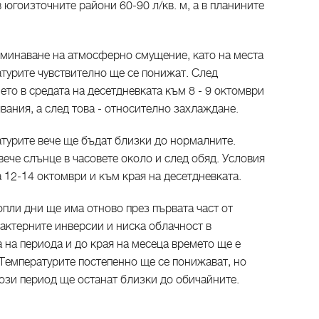
 в югоизточните райони 60-90 л/кв. м, а в планините
еминаване на атмосферно смущение, като на места
атурите чувствително ще се понижат. След
то в средата на десетдневката към 8 - 9 октомври
вания, а след това - относително захлаждане.
атурите вече ще бъдат близки до нормалните.
вече слънце в часовете около и след обяд. Условия
 12-14 октомври и към края на десетдневката.
пли дни ще има отново през първата част от
арактерните инверсии и ниска облачност в
 на периода и до края на месеца времето ще е
 Температурите постепенно ще се понижават, но
ози период ще останат близки до обичайните.