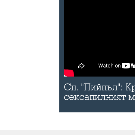
Сп. "Пийпъл": К
сексапилният 