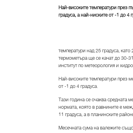
Най-високите температури през п
градуса, а най-ниските от -1 до 4 
температури над 25 градуса, като
термометъра ще се качат до 30-31
институт по метеорология и хидро
Най-високите температури през ме
от -1 до 4 градуса.
Тази година се очаква средната м
нормата, която в равнините е межд
11 градуса, а в планинските райони
Месечната сума на валежите също 