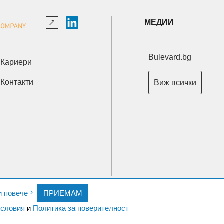
МЕДИИ
Bulevard.bg
Кариери
Контакти
Виж всички
Copyright © 2026 Ксениум ООД. Всички права запазени.
и повече
ПРИЕМАМ
Developed by
XeniumCompany.com
словия
и
Политика за поверителност