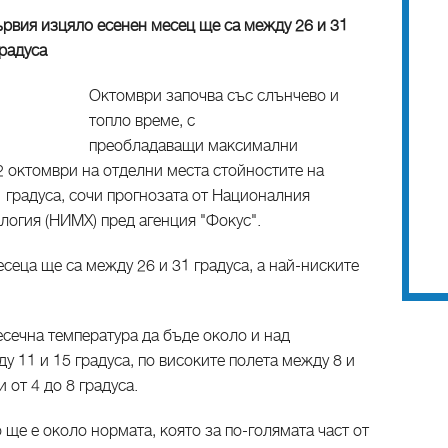
ървия изцяло есенен месец ще са между 26 и 31
градуса
Октомври започва със слънчево и
топло време, с
преобладаващи максимални
 2 октомври на отделни места стойностите на
 градуса, сочи прогнозата от Националния
логия (НИМХ) пред агенция "Фокус".
сеца ще са между 26 и 31 градуса, а най-ниските
есечна температура да бъде около и над
у 11 и 15 градуса, по високите полета между 8 и
 от 4 до 8 градуса.
ще е около нормата, която за по-голямата част от