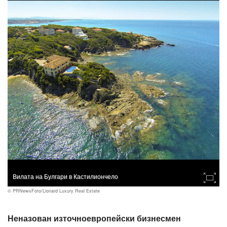
Вилата на Булгари в Кастилиончело
© PRNewsFoto/Lionard Luxury Real Estate
Неназован източноевропейски бизнесмен