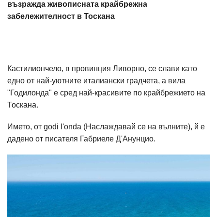
възражда живописната крайбрежна
забележителност в Тоскана
Кастилиончело, в провинция Ливорно, се слави като
едно от най-уютните италиански градчета, а вила
"Годилонда" е сред най-красивите по крайбрежието на
Тоскана.
Името, от godi l'onda (Наслаждавай се на вълните), й е
дадено от писателя Габриеле Д'Анунцио.