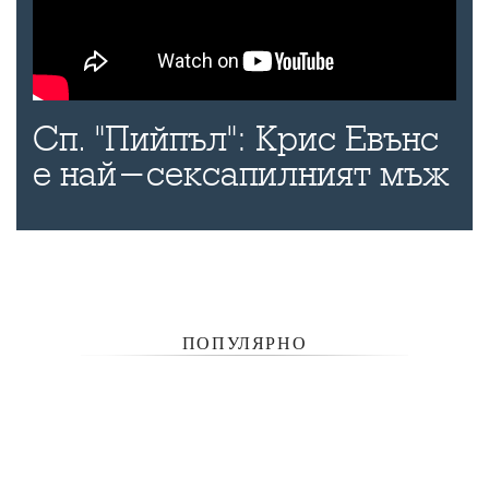
Сп. "Пийпъл": Крис Евънс
е най-сексапилният мъж
ПОПУЛЯРНО