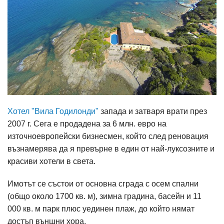
Хотел "Вила Годилонди"
запада и затваря врати през
2007 г. Сега е продадена за 6 млн. евро на
източноевропейски бизнесмен, който след реновация
възнамерява да я превърне в един от най-луксозните и
красиви хотели в света.
Имотът се състои от основна сграда с осем спални
(общо около 1700 кв. м), зимна градина, басейн и 11
000 кв. м парк плюс уединен плаж, до който нямат
достъп външни хора.