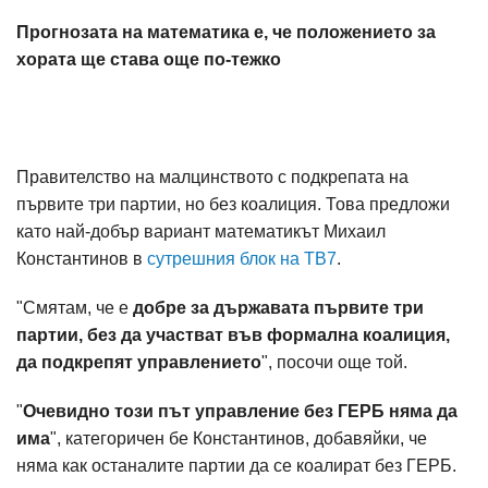
Прогнозата на математика е, че положението за
хората ще става още по-тежко
Правителство на малцинството с подкрепата на
първите три партии, но без коалиция. Това предложи
като най-добър вариант математикът Михаил
Константинов в
сутрешния блок на ТВ7
.
"Смятам, че е
добре за държавата първите три
партии, без да участват във формална коалиция,
да подкрепят управлението
", посочи още той.
"
Очевидно този път управление без ГЕРБ няма да
има
", категоричен бе Константинов, добавяйки, че
няма как останалите партии да се коалират без ГЕРБ.