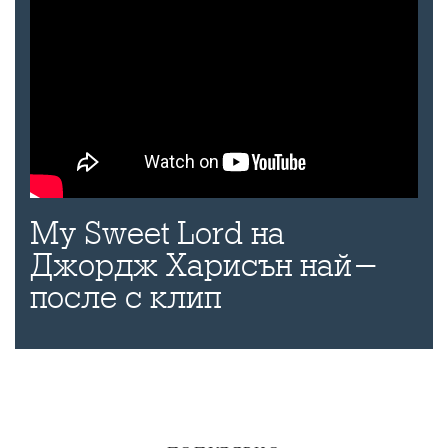
My Sweet Lord на
Джордж Харисън най-
после с клип