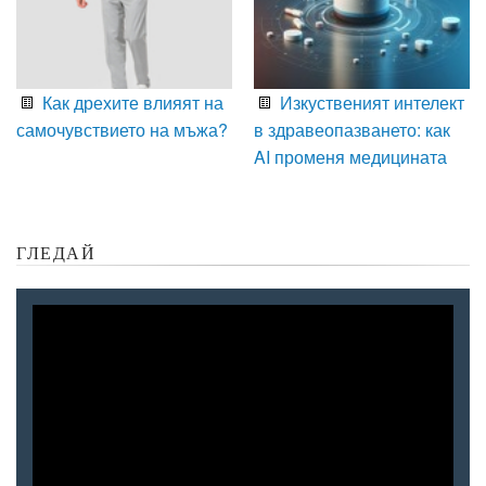
Как дрехите влияят на
Изкуственият интелект
самочувствието на мъжа?
в здравеопазването: как
AI променя медицината
ГЛЕДАЙ