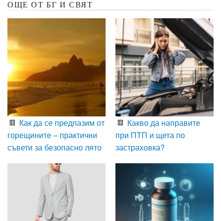
ОЩЕ ОТ БГ И СВЯТ
Как да се предпазим от
Какво да направите
горещините – практични
при ПТП и щета по
съвети за безопасно лято
застраховка?