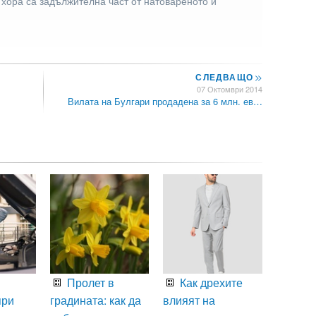
 хора са задължителна част от натовареното й
СЛЕДВАЩО
>>
07 Октомври 2014
Вилата на Булгари продадена за 6 млн. ев…
Пролет в
Как дрехите
при
градината: как да
влияят на