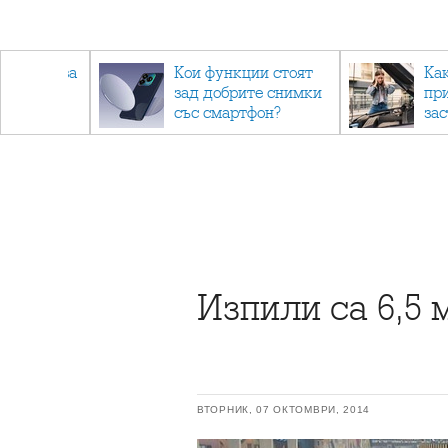
 съвети за
Кои функции стоят
Ка
зад добрите снимки
пр
не.
със смартфон?
за
Изпили са 6,5 
ВТОРНИК, 07 ОКТОМВРИ, 2014