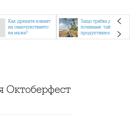
Как дрехите влияят
Защо трябва да си
на самочувствието
почиваме: тайната на
на мъжа?
продуктивността,
здравето и добрия
живот.
ия Октоберфест