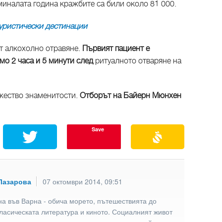
миналата година кражбите са били около 81 000.
уристически дестинации
от алкохолно отравяне.
Първият пациент е
мо 2 часа и 5 минути след
ритуалното отваряне на
жество знаменитости.
Отборът на Байерн Мюнхен
Save
Лазарова
07 октомври 2014, 09:51
а във Варна - обича морето, пътешествията до
ласическата литература и киното. Социалният живот