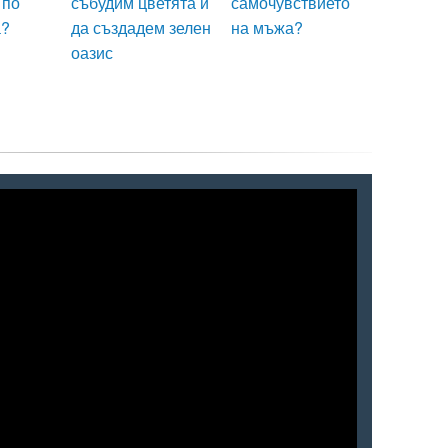
 по
събудим цветята и
самочувствието
а?
да създадем зелен
на мъжа?
оазис