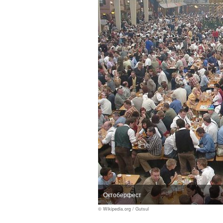
Октоберфест
© Wikipedia.org / Gutsul