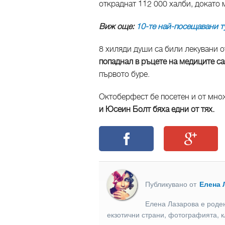
откраднат 112 000 халби, докато 
Виж още:
10-те най-посещавани т
8 хиляди души са били лекувани 
попаднал в ръцете на медиците са
първото буре.
Октоберфест бе посетен и от мно
и Юсеин Болт бяха едни от тях.
Публикувано от
Елена 
Елена Лазарова е роден
екзотични страни, фотографията, к