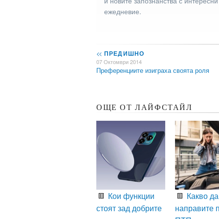
и новите запознанства с интересни
ежедневие.
<<
ПРЕДИШНО
07 Октомври 2014
Преференциите изиграха своята роля
ОЩЕ ОТ ЛАЙФСТАЙЛ
Кои функции
Какво да
стоят зад добрите
направите 