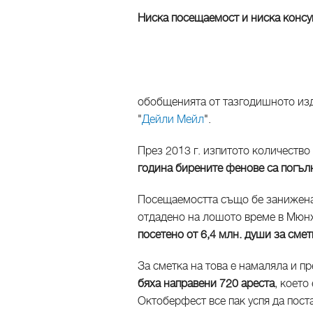
Ниска посещаемост и ниска конс
обобщенията от тазгодишното из
"
Дейли Мейл
".
През 2013 г. изпитото количество
година бирените фенове са погълн
Посещаемостта също бе занижена 
отдадено на лошото време в Мюн
посетено от 6,4 млн. души за смет
За сметка на това e намаляла и п
бяха направени 720 ареста
, което
Октоберфест все пак успя да поста