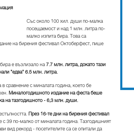
умация
Със около 100 хил. души по-малка
посещаемост и над 1 млн. литра по-
малко изпита бира. Това са
дание на бирения фестивал Октоберфест, пише
 бира е възлизало на
7.7 млн. литра, докато тази
али "едва" 6.5 млн. литра.
в сравнение с миналата година, което бе
хен.
Миналогодишното издание на феста беше
ка на тазгодишното - 6,3 млн. души.
рестъпността.
През 16-те дни на бирения фестивал
 е с 39 по-малко от миналата година. Тазгодишният
ви вид рекорд - посетителите са се опитали да