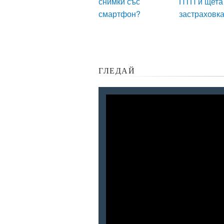
снимки със
ПТП и щета
смартфон?
застраховк
ГЛЕДАЙ