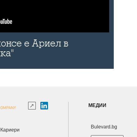
онсе е Ариел в
ка"
МЕДИИ
Bulevard.bg
Кариери