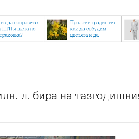
кво да направите
Пролет в градината:
и ПТП и щета по
как да събудим
страховка?
цветята и да
създадем зелен
оазис
млн. л. бира на тазгодишн