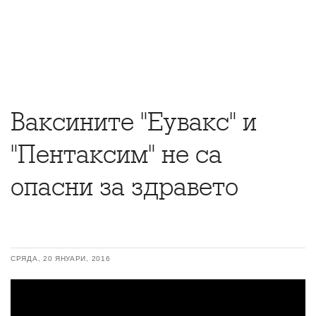
Ваксините "Еувакс" и
"Пентаксим" не са
опасни за здравето
СРЯДА, 20 ЯНУАРИ, 2016