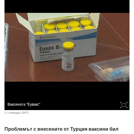
Ваксината "Еувакс"
© стопкадър (БНТ)
Проблемът с внесените от Турция ваксини бил