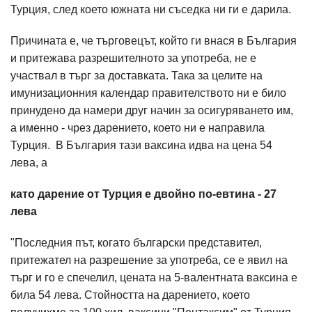
Турция, след което южната ни съседка ни ги е дарила.
Причината е, че търговецът, който ги внася в България
и притежава разрешителното за употреба, не е
участвал в търг за доставката. Така за целите на
имунизационния календар правителството ни е било
принудено да намери друг начин за осигуряването им,
а именно - чрез дарението, което ни е направила
Турция. В България тази ваксина идва на цена 54
лева, а
като дарение от Турция е двойно по-евтина - 27
лева
"Последния път, когато български представител,
притежател на разрешение за употреба, се е явил на
търг и го е спечелил, цената на 5-валентната ваксина е
била 54 лева. Стойността на дарението, което