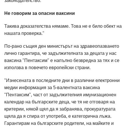
законодателство.
Не говорим за опасни ваксини
Такива доказателства нямаме. Това не е било обект на
нашата проверка."
По-рано същия ден министърът на здравеопазването
лично гарантира, че задължителната за децата у нас
ваксина "Пентаксим" е напълно безвредна за тях и се
използва в повечето европейски страни.
"Изнесената в последните дни в различни електронни
медии информация за 5-валентната ваксина
"Пентаксим", част от задължителния имунизационен
календар на българските деца, че тя не отговаря на
критерии, някой щял да я забранява, прокуратурата
щяла да я спира от употреба, е категорична лъжа.
Гарантирам на българските родители, на майките и