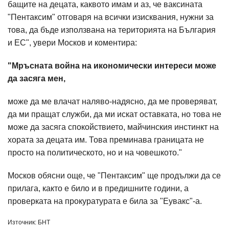
бащите на децата, каквото имам и аз, че ваксината
"Пентаксим" отговаря на всички изисквания, нужни за
това, да бъде използвана на територията на България
и ЕС", увери Москов и коментира:
"Мръсната война на икономически интереси може
да засяга мен,
може да ме влачат наляво-надясно, да ме проверяват,
да ми пращат служби, да ми искат оставката, но това не
може да засяга спокойствието, майчинския инстинкт на
хората за децата им. Това преминава границата не
просто на политическото, но и на човешкото."
Москов обясни още, че "Пентаксим" ще продължи да се
прилага, както е било и в предишните години, а
проверката на прокуратурата е била за "Еувакс"-а.
Източник: БНТ