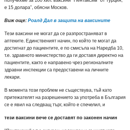
получихме за 100 хил. ваксини "Пентаксим" от Турция,
е 15 долара", обясни Москов.
Виж още:
Роалд Дал в защита на ваксините
Тези ваксини не могат да се разпространяват в
аптеките. Единственият начин, по който те могат да
достигнат до пациентите, е по смисъла на Наредба 10,
т.е. здравното министерство да ги доставя директно на
пациентите, както е направено чрез регионалните
здравни инспекции са предоставени на личните
лекари.
В момента този проблем не съществува, тъй като
притежателят на разрешението за употреба в България
се е явил на следващ търг, който е спечелил, и
тези ваксини вече се доставят по законен начин