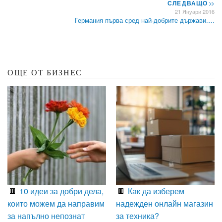
СЛЕДВАЩО
>>
21 Януари 2016
Германия първа сред най-добрите държави.…
ОЩЕ ОТ БИЗНЕС
10 идеи за добри дела,
Как да изберем
които можем да направим
надежден онлайн магазин
за напълно непознат
за техника?