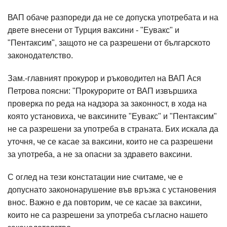
ВАП обаче разпореди да не се допуска употребата и на
двете внесени от Турция ваксини - "Еувакс" и
"Пентаксим", защото не са разрешени от българското
законодателство.
Зам.-главният прокурор и ръководител на ВАП Ася
Петрова поясни: "Прокурорите от ВАП извършиха
проверка по реда на надзора за законност, в хода на
която установиха, че ваксините "Еувакс" и "Пентаксим"
не са разрешени за употреба в страната. Бих искала да
уточня, че се касае за ваксини, които не са разрешени
за употреба, а не за опасни за здравето ваксини.
С оглед на тези констатации ние считаме, че е
допуснато закононарушение във връзка с установения
внос. Важно е да повторим, че се касае за ваксини,
които не са разрешени за употреба съгласно нашето