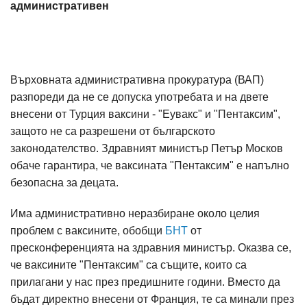
административен
Върховната административна прокуратура (ВАП)
разпореди да не се допуска употребата и на двете
внесени от Турция ваксини - "Еувакс" и "Пентаксим",
защото не са разрешени от българското
законодателство. Здравният министър Петър Москов
обаче гарантира, че ваксината "Пентаксим" е напълно
безопасна за децата.
Има административно неразбиране около целия
проблем с ваксините, обобщи
БНТ
от
пресконференцията на здравния министър. Оказва се,
че ваксините "Пентаксим" са същите, които са
прилагани у нас през предишните години. Вместо да
бъдат директно внесени от Франция, те са минали през