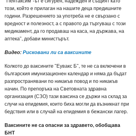
"Пентаксим"-ът е сигурен, надежден и същият като
този, който е прилаган на нашите деца предишните
години. Разрешението за употреба не е свързано с
вредност и полезност, а с правото да търгуваш с този
медикамент, да го продаваш на каса, на държава, на
аптека", добави министърът.
Видео:
Рисковани ли са ваксините
Колкото до ваксините "Еувакс Б", те не са включени в
българския имунизационен календар и няма да бъдат
разпространявани по никакъв повод и по никакъв
начин. По препоръка на Световната здрaвна
организация (СЗО) тази ваксина се държи на склад за
случи на епидемия, които биха могли да възникнат при
бедствия или в случай на епидемия в бежански лагер.
Ваксините не са опасни за здравето, обобщава
БНТ