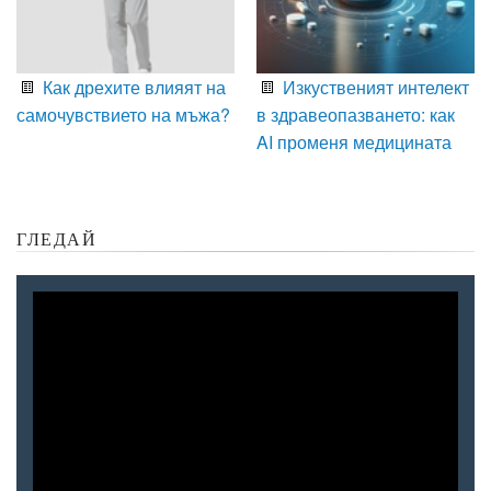
Как дрехите влияят на
Изкуственият интелект
самочувствието на мъжа?
в здравеопазването: как
AI променя медицината
ГЛЕДАЙ