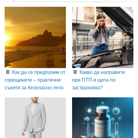
Как да се предпазим от
Какво да направите
горещините – практични
при ПТП и щета по
съвети за безопасно лято
застраховка?