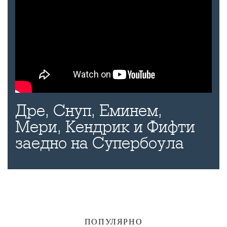
Дре, Снуп, Еминем,
Мери, Кендрик и Фифти
заедно на Супербоула
ПОПУЛЯРНО