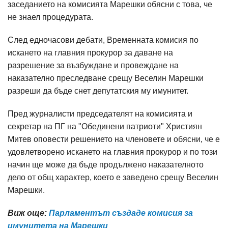
заседанието на комисията Марешки обясни с това, че
не знаел процедурата.
След едночасови дебати, Временната комисия по
искането на главния прокурор за даване на
разрешение за възбуждане и провеждане на
наказателно преследване срещу Веселин Марешки
разреши да бъде снет депутатския му имунитет.
Пред журналисти председателят на комисията и
секретар на ПГ на "Обединени патриоти" Християн
Митев оповести решението на членовете и обясни, че е
удовлетворено искането на главния прокурор и по този
начин ще може да бъде продължено наказателното
дело от общ характер, което е заведено срещу Веселин
Марешки.
Виж още:
Парламентът създаде комисия за
имунитета на Марешки