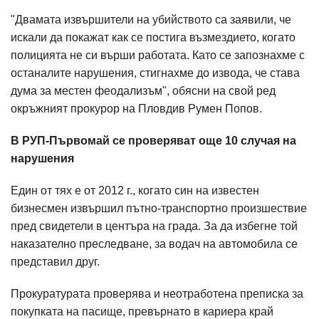
"Двамата извършители на убийството са заявили, че
искали да покажат как се постига възмездието, когато
полицията не си върши работата. Като се запознахме с
останалите нарушения, стигнахме до извода, че става
дума за местен феодализъм", обясни на свой ред
окръжният прокурор на Пловдив Румен Попов.
В РУП-Първомай се проверяват още 10 случая на
нарушения
Един от тях е от 2012 г., когато син на известен
бизнесмен извършил пътно-транспортно произшествие
пред свидетели в центъра на града. За да избегне той
наказателно преследване, за водач на автомобила се
представил друг.
Прокуратурата проверява и неотработена преписка за
покупката на пасище, превърнато в кариера край