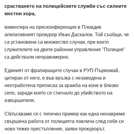
срастването на полицейските служби със силните
местни хора,
коментира на пресконференция в Пловдив
апелативният прокурор Иван Даскалов. Той съобщи, че
са установени са множество случаи, при които
служителите на двете районни управления "Полиция"
са действали неправомерно.
Единият от фрапиращите случаи в РУП-Първомай,
цитиран от него, е във връзка с незаведена и
неотработена преписка за кражба на коне в близко
село, заради което се стигнало до убийството на
извършителя.
Сблъскваме се с типичен пример как една ненавреме
свършена работа от полицията повлича след себе си
ново тежко престъпление, заяви прокурорът.