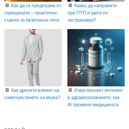
Как да се предпазим от
Какво да направите
горещините – практични
при ПТП и щета по
съвети за безопасно лято
застраховка?
Как дрехите влияят на
Изкуственият интелект
самочувствието на мъжа?
в здравеопазването: как
AI променя медицината