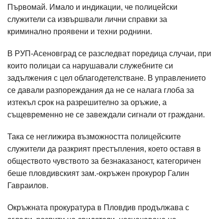
Първомай. Имало и индикации, че полицейски
служители са извършвали лични справки за
криминално проявени и техни роднини.
В РУП-Асеновград се разследват поредица случаи, при
които полицаи са нарушавали служебните си
задължения с цел облагодетелстване. В управлението
се давали разпореждания да не се налага глоба за
изтекъл срок на разрешително за оръжие, а
същевременно не се завеждали сигнали от граждани.
Така се неглижира възможността полицейските
служители да разкрият престъпления, което оставя в
обществото чувството за безнаказаност, категоричен
беше пловдивският зам.-окръжен прокурор Галин
Гавраилов.
Окръжната прокуратура в Пловдив продължава с