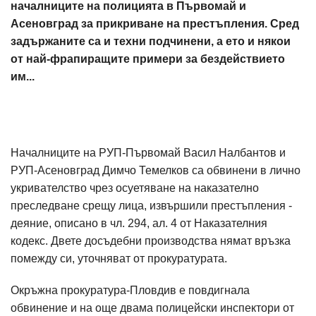
началниците на полицията в Първомай и
Асеновград за прикриване на престъпления. Сред
задържаните са и техни подчинени, а ето и някои
от най-фрапиращите примери за бездействието
им...
Началниците на РУП-Първомай Васил Налбантов и
РУП-Асеновград Димчо Темелков са обвинени в лично
укривателство чрез осуетяване на наказателно
преследване срещу лица, извършили престъпления -
деяние, описано в чл. 294, ал. 4 от Наказателния
кодекс. Двете досъдебни производства нямат връзка
помежду си, уточняват от прокуратурата.
Окръжна прокуратура-Пловдив е повдигнала
обвинение и на още двама полицейски инспектори от