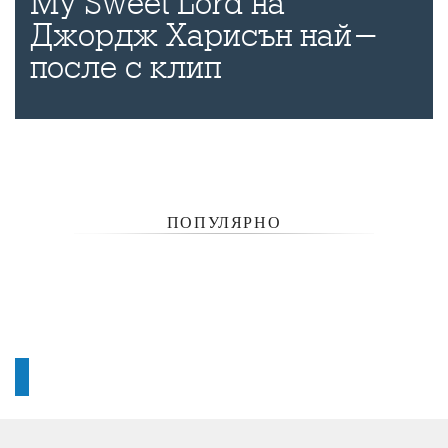
My Sweet Lord на
Джордж Харисън най-
после с клип
ПОПУЛЯРНО