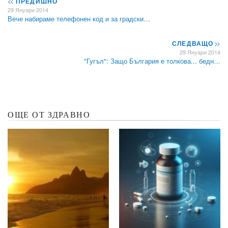
<<
ПРЕДИШНО
29 Януари 2014
Вече набираме телефонен код и за градски…
СЛЕДВАЩО
>>
29 Януари 2014
"Гугъл": Защо България е толкова... бедн…
ОЩЕ ОТ ЗДРАВНО