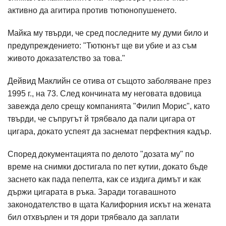
активно да агитира против тютюнопушенето.
Майка му твърди, че сред последните му думи било и
предупреждението: "Тютюнът ще ви убие и аз съм
живото доказателство за това."
Дейвид Маклийн се отива от същото заболяване през
1995 г., на 73. След кончината му неговата вдовица
завежда дело срещу компанията "Филип Морис", като
твърди, че съпругът й трябвало да пали цигара от
цигара, докато успеят да заснемат перфектния кадър.
Според документацията по делото "дозата му" по
време на снимки достигала по пет кутии, докато бъде
заснето как пада пепелта, как се издига димът и как
държи цигарата в ръка. Заради тогавашното
законодателство в щата Калифорния искът на жената
бил отхвърлен и тя дори трябвало да заплати