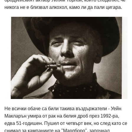
никога не е близвал алкохол, камо ли да пали цигара.
Не всички обаче са били такива въздържатели - Уейн
Макларън умира от рак на белия дроб през 1992-ра,
едва 51-годишен. Пушел от четвърт век, но след като се
снимал за кампаниите на "Марлборо", започнал