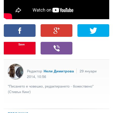
Save
Редактор
Нели Димитрова
29 януари
2014, 10:56
"Писането е човешко, редактирането - божествено"
(Стивън Кинг)