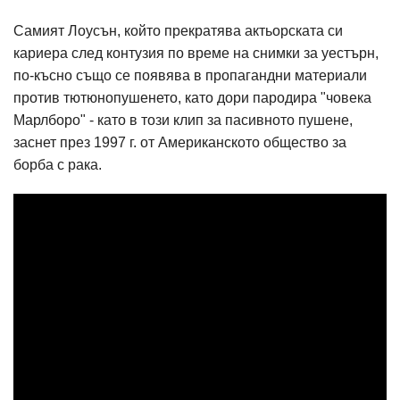
Самият Лоусън, който прекратява актьорската си
кариера след контузия по време на снимки за уестърн,
по-късно също се появява в пропагандни материали
против тютюнопушенето, като дори пародира "човека
Марлборо" - като в този клип за пасивното пушене,
заснет през 1997 г. от Американското общество за
борба с рака.