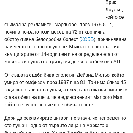
Ерик
Лоусън,
който се
снимал за рекламите "Марлборо" през 1978-81 г.,
почина по-рано този месец на 72 от хронична
обструктивна белодробна болест (
ХОББ
), причинявана
най-често от тютюнопушене. Мъжът се пристрастил
към цигарите от 14-годишен и на определен етап от
живота си пушел по три кутии дневно, отбелязва АП.
От същата съдба бива сполетян Дейвид Милър, който
умира от емфизем през 1987 г. на 81. Той има близо 45-
годишен стаж като пушач, а след като отказва цигарите,
става обект на шеги, че е единственият Marlboro Man,
който не пуши, не пие и не обича конете.
Дори да рекламирате цигари, не значи, че непременно
сте пушач - едно от първите лица на марката е
бродуейският актьор Уилям Торлби, който споделял, че