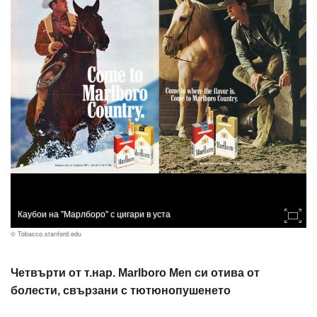
Каубои на "Марлборо" с цигари в уста
© Tobacco.stanford.edu
Четвърти от т.нар. Marlboro Men си отива от
болести, свързани с тютюнопушенето