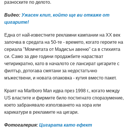
разноските по делото.
Видео:
Ужасен клип, който ще ви откаже от
цигарите!
Една от най-известните рекламни кампании на ХХ век
започва в средата на 50-те - времето, когато героите на
сериала "Момчетата от Мадисън авеню" са в стихията
си. Само за две години продажбите нарастват
четирикратно, като в началото се лансират цигарите с
филтър, дотогава смятани за недостатъчно
мъжествени, и новата опаковка - кутия вместо пакет.
Краят на Marlboro Man идва през 1998 г., когато между
US властите и фирмите било постигнато споразумение,
което забранявало използването на хора или
карикатури в рекламите на цигари.
Фотогалерия:
Цигарата като ефект