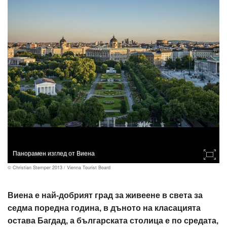
Панорамен изглед от Виена
© Christian Stemper 2013 / Vienna Tourist Board
Виена е най-добрият град за живеене в света за
седма поредна година, в дъното на класацията
остава Багдад, а българската столица е по средата,