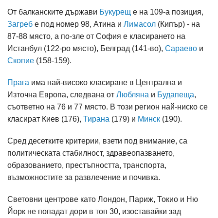
От балканските държави
Букурещ
е на 109-а позиция,
Загреб
е под номер 98, Атина и
Лимасол
(Кипър) - на
87-88 място, а по-зле от София е класирането на
Истанбул (122-ро място), Белград (141-во),
Сараево
и
Скопие
(158-159).
Прага
има най-високо класиране в Централна и
Източна Европа, следвана от
Любляна
и
Будапеща
,
съответно на 76 и 77 място. В този регион най-ниско се
класират Киев (176),
Тирана
(179) и
Минск
(190).
Сред десетките критерии, взети под внимание, са
политическата стабилност, здравеопазването,
образованието, престъпността, транспорта,
възможностите за развлечение и почивка.
Световни центрове като Лондон, Париж, Токио и Ню
Йорк не попадат дори в топ 30, изоставайки зад