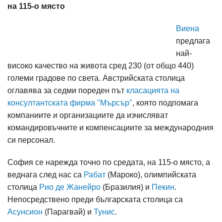
на 115-о място
Виена
предлага
най-
високо качество на живота сред 230 (от общо 440)
големи градове по света. Австрийската столица
оглавява за седми пореден път
класацията на
консултантската фирма "Мърсър"
, която подпомага
компаниите и организациите да изчисляват
командировъчните и компенсациите за международния
си персонал.
София се нарежда точно по средата, на 115-о място, а
веднага след нас са
Рабат
(Мароко), олимпийската
столица
Рио де Жанейро
(Бразилия) и
Пекин
.
Непосредствено преди българската столица са
Асунсион
(Парагвай) и
Тунис
.