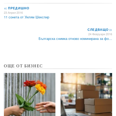
<<
ПРЕДИШНО
23 Април 2016
11 сонета от Уилям Шекспир
СЛЕДВАЩО
>>
24 Февруари 2016
Българска снимка отново номинирана за фо…
ОЩЕ ОТ БИЗНЕС