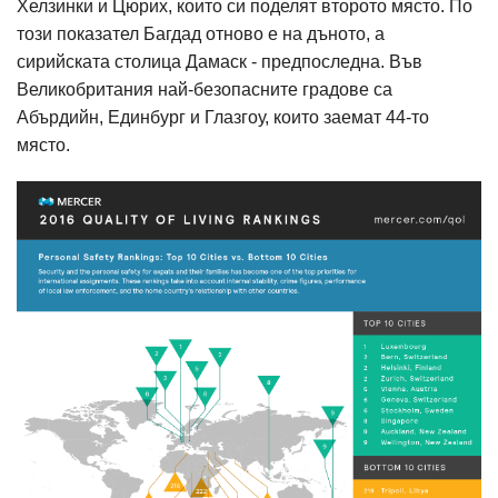
Хелзинки и Цюрих, които си поделят второто място. По
този показател Багдад отново е на дъното, а
сирийската столица Дамаск - предпоследна. Във
Великобритания най-безопасните градове са
Абърдийн, Единбург и Глазгоу, които заемат 44-то
място.