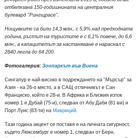
отбелязана 150-годишнината на централния
булевард "Рингщрасе".
Нощувките са били 14,3 млн., с 5,9% над предходната
година, ръстът на туристите е с 6,1% повече, до 6,6
млн., а капацитетът за настаняване е нараснал с
2840 легла до 64 200.
Фотогалерия:
Зоопаркът във Виена
Сингапур е най-високо в подреждането на "Мърсър" за
Азия - на 26-о място, а в САЩ отличникът е Сан
Франциско, който е 28-и. В Африка и Близкия изток
номер 1 е Дубай (75-и), следван от Абу Даби (81-ви) и
Порт Луис (83-ти) на
Мавриций
.
Тази година акцент се поставя е на личната сигурност,
където Люксембург е номер 1, следван от Берн,