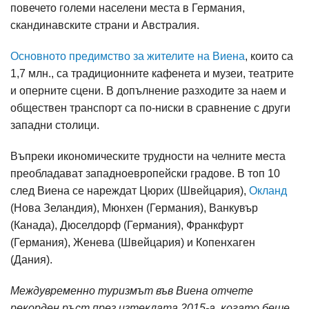
повечето големи населени места в Германия,
скандинавските страни и Австралия.
Основното предимство за жителите на Виена
, които са
1,7 млн., са традиционните кафенета и музеи, театрите
и оперните сцени. В допълнение разходите за наем и
обществен транспорт са по-ниски в сравнение с други
западни столици.
Въпреки икономическите трудности на челните места
преобладават западноевропейски градове. В топ 10
след Виена се нареждат Цюрих (Швейцария),
Окланд
(Нова Зеландия), Мюнхен (Германия), Ванкувър
(Канада), Дюселдорф (Германия), Франкфурт
(Германия), Женева (Швейцария) и Копенхаген
(Дания).
Междувременно туризмът във Виена отчете
рекорден ръст през изтеклата 2015-а, когато беше