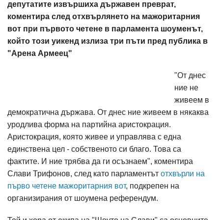
депутатите извършиха държавен преврат,
коментира след отхвърлянето на мажоритарния
вот при първото четене в парламента шоуменът,
който този уикенд излиза три пъти пред публика в
"Арена Армеец"
"От днес
ние не
живеем в
демократична държава. От днес ние живеем в някаква
уродлива форма на партийна аристокрация.
Аристокрация, която живее и управлява с една
единствена цел - собственото си благо. Това са
фактите. И ние трябва да ги осъзнаем", коментира
Слави Трифонов, след като парламентът
отхвърли на
първо четене мажоритарния вот
, подкрепен на
организирания от шоумена референдум.