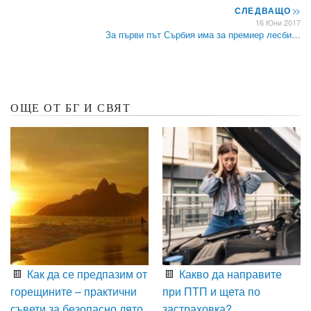
СЛЕДВАЩО
>>
16 Юни 2017
За първи път Сърбия има за премиер лесби…
ОЩЕ ОТ БГ И СВЯТ
Как да се предпазим от
Какво да направите
горещините – практични
при ПТП и щета по
съвети за безопасно лято
застраховка?