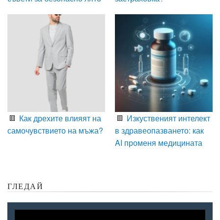
Как дрехите влияят на
Изкуственият интелект
самочувствието на мъжа?
в здравеопазването: как
AI променя медицината
ГЛЕДАЙ