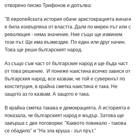
отворено писмо Трифонов и допълва:
"В европейската история обаче аристокрацията винаги
е била изхвърляна от властта. Дали по мирен път или с
революция - няма значение. Ние също ще изминем
този път. Ще има възмездие. По един или друг начин.
Това ще реши българският народ.
Аз също съм част от българския народ и ще бъда част
от това решение. И понеже наистина всичко зависи от
българския народ, все казвам, че той е суверенът по
конституция, в крайна сметка наистина е така. Не
защото аз го казвам. А защото е така.
В крайна сметка такава е демокрацията. А историята е
показала, че българският народ е мъдър. Затова ще
завърша с две поговорки: "Каквото повикало - такова
се обадило" и "На зла круша - зъл прът."