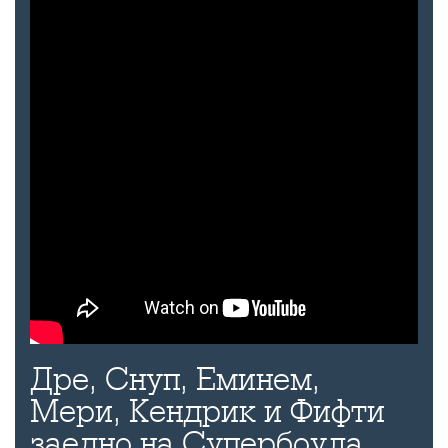
Дре, Снуп, Еминем,
Мери, Кендрик и Фифти
заедно на Супербоула