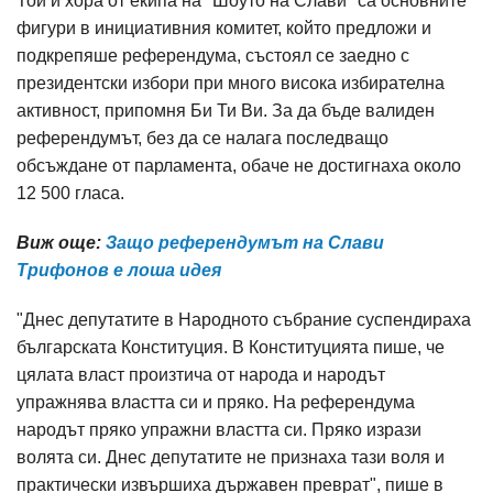
Той и хора от екипа на "Шоуто на Слави" са основните
фигури в инициативния комитет, който предложи и
подкрепяше референдума, състоял се заедно с
президентски избори при много висока избирателна
активност, припомня Би Ти Ви. За да бъде валиден
референдумът, без да се налага последващо
обсъждане от парламента, обаче не достигнаха около
12 500 гласа.
Виж още:
Защо референдумът на Слави
Трифонов е лоша идея
"Днес депутатите в Народното събрание суспендираха
българската Конституция. В Конституцията пише, че
цялата власт произтича от народа и народът
упражнява властта си и пряко. На референдума
народът пряко упражни властта си. Пряко изрази
волята си. Днес депутатите не признаха тази воля и
практически извършиха държавен преврат", пише в