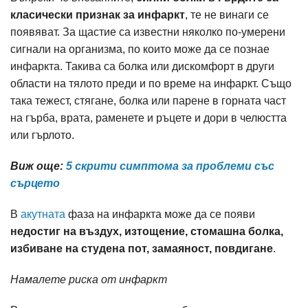
класически признак за инфаркт
, те не винаги се
появяват. За щастие са известни няколко по-умерени
сигнали на организма, по които може да се познае
инфаркта. Такива са болка или дискомфорт в други
области на тялото преди и по време на инфаркт. Също
така тежест, стягане, болка или парене в горната част
на гърба, врата, раменете и ръцете и дори в челюстта
или гърлото.
Виж още:
5 скрити симптома за проблеми със
сърцето
В
акутната
фаза на инфаркта може да се появи
недостиг на въздух, изтощение, стомашна болка,
избиване на студена пот, замаяност, повдигане
.
Намалете риска от инфаркт