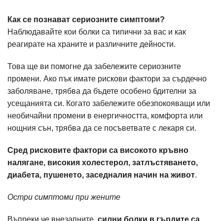
Как се познават сериозните симптоми?
Наблюдавайте кои болки са типични за вас и как
реагирате на храните и различните дейности.
Това ще ви помогне да забележите сериозните
промени. Ако пък имате рискови фактори за сърдечно
заболяване, трябва да бъдете особено бдителни за
усещанията си. Когато забележите обезпокояващи или
необичайни промени в енергичността, комфорта или
нощния сън, трябва да се посъветвате с лекаря си.
Сред рисковите фактори са високото кръвно
налягане, високия холестерол, затлъстяването,
диабета, пушенето, заседналия начин на живот
.
Остри симптоми при жените
Въпреки че внезапните,
силни болки в гърдите са