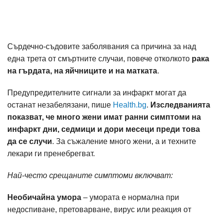
Сърдечно-съдовите заболявания са причина за над
една трета от смъртните случаи, повече отколкото
рака
на гърдата, на яйчниците и на матката
.
Предупредителните сигнали за инфаркт могат да
останат незабелязани, пише
Health.bg
.
Изследванията
показват, че много жени имат ранни симптоми на
инфаркт дни, седмици и дори месеци преди това
да се случи
. За съжаление много жени, а и техните
лекари ги пренебрегват.
Най-често срещаните симптоми включват:
Необичайна умора
– умората е нормална при
недоспиване, претоварване, вирус или реакция от