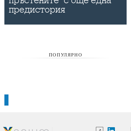
пръстените" с още една
предистория
ПОПУЛЯРНО