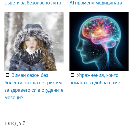
съвети за безопасно лято
AI променя медицината
Зимен сезон без
Упражнения, които
болести: как да се грижим
помагат за добра памет
за здравето си в студените
месеци?
ГЛЕДАЙ