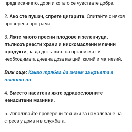
предписанието, дори и когато се чувствате добре.
2.
Ако сте пушач, спрете цигарите
. Опитайте с някоя
проверена програма.
3.
Яжте много пресни плодове и зеленчуци,
пълнозърнести храни и нискомаслени млечни
продукти
, за да доставите на организма си
необходимата дневна доза калций, калий и магнезий.
Виж още:
Какво трябва да знаем за кръвта в
тялото ни
4.
Вместо наситени яжте здравословните
ненаситени мазнини
.
5. Използвайте проверени техники за намаляване на
стреса у дома и в службата.