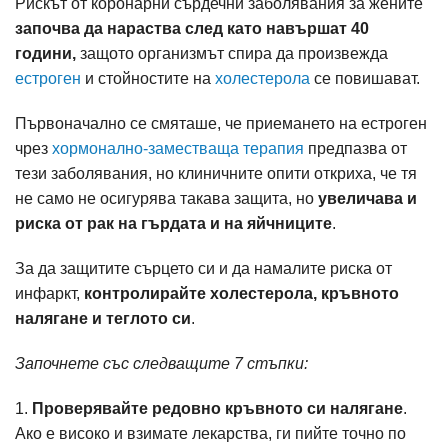
Рискът от коронарни сърдечни заболявания за жените
започва да нараства след като навършат 40
години,
защото организмът спира да произвежда
естроген
и стойностите на
холестерола
се повишават.
Първоначално се смяташе, че приемането на естроген
чрез
хормонално-заместваща терапия
предпазва от
тези заболявания, но клиничните опити откриха, че тя
не само не осигурява такава защита, но
увеличава и
риска от рак на гърдата и на яйчниците
.
За да защитите сърцето си и да намалите риска от
инфаркт,
контролирайте холестерола, кръвното
налягане и теглото си
.
Започнете със следващите 7 стъпки:
1.
Проверявайте редовно кръвното си налягане
.
Ако е високо и взимате лекарства, ги пийте точно по