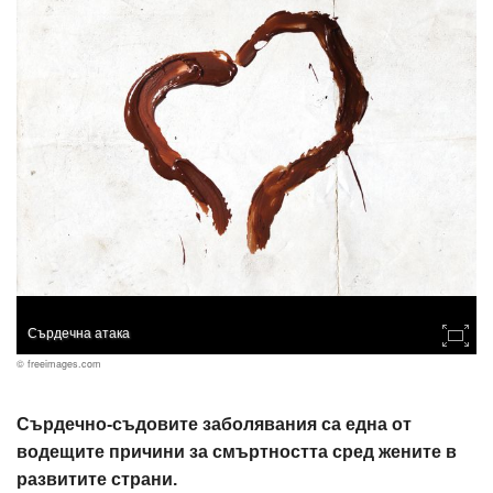
Сърдечна атака
© freeimages.com
Сърдечно-съдовите заболявания са една от
водещите причини за смъртността сред жените в
развитите страни.