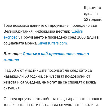
Щастието
идва на
52 години.
Това показаха данните от проучване, проведено във
Великобритания, информира вестник "
Дейли
експрес
". Проучването е проведено сред 1000 души в
социалната мрежа
Silversurfers.com
.
Виж още:
Списък с най-прекрасните неща в
живота
Над 50% от участниците посочват, че след като са
навършили 50 години, се чувстват по-доволни от
живота и са убедени, че могат да се справят с всяка
ситуация.
Според проучването любовта също играе важна роля в
това хората на тази възраст да се чувстват щастливи.