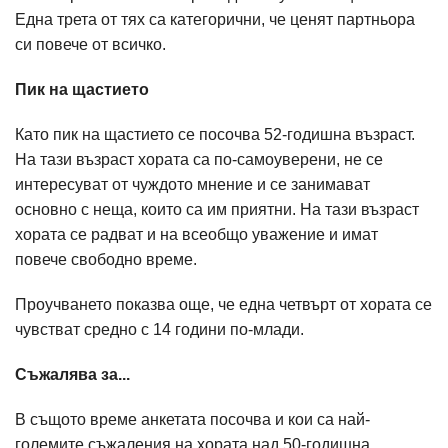
Една трета от тях са категорични, че ценят партньора
си повече от всичко.
Пик на щастието
Като пик на щастието се посочва 52-годишна възраст.
На тази възраст хората са по-самоуверени, не се
интересуват от чуждото мнение и се занимават
основно с неща, които са им приятни. На тази възраст
хората се радват и на всеобщо уважение и имат
повече свободно време.
Проучването показва още, че една четвърт от хората се
чувстват средно с 14 години по-млади.
Съжалява за...
В същото време анкетата посочва и кои са най-
големите съжаления на хората над 50-годишна