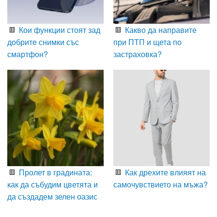
Кои функции стоят зад
Какво да направите
добрите снимки със
при ПТП и щета по
смартфон?
застраховка?
Пролет в градината:
Как дрехите влияят на
как да събудим цветята и
самочувствието на мъжа?
да създадем зелен оазис