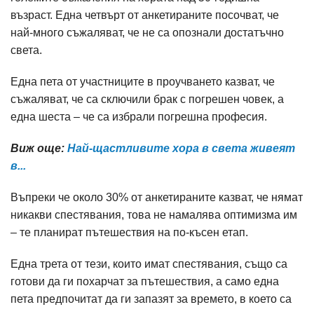
възраст. Една четвърт от анкетираните посочват, че
най-много съжаляват, че не са опознали достатъчно
света.
Една пета от участниците в проучването казват, че
съжаляват, че са сключили брак с погрешен човек, а
една шеста – че са избрали погрешна професия.
Виж още:
Най-щастливите хора в света живеят
в...
Въпреки че около 30% от анкетираните казват, че нямат
никакви спестявания, това не намалява оптимизма им
– те планират пътешествия на по-късен етап.
Една трета от тези, които имат спестявания, също са
готови да ги похарчат за пътешествия, а само една
пета предпочитат да ги запазят за времето, в което са