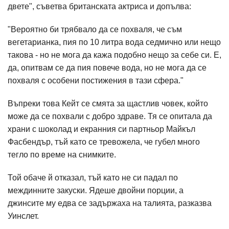
двете", съветва британската актриса и допълва:
"Вероятно би трябвало да се похваля, че съм
вегетарианка, пия по 10 литра вода седмично или нещо
такова - но не мога да кажа подобно нещо за себе си. Е,
да, опитвам се да пия повече вода, но не мога да се
похваля с особени постижения в тази сфера."
Въпреки това Кейт се смята за щастлив човек, който
може да се похвали с добро здраве. Тя се опитала да
храни с шоколад и екранния си партньор Майкъл
Фасбендър, тъй като се тревожела, че губел много
тегло по време на снимките.
Той обаче й отказал, тъй като не си падал по
междинните закуски. Ядеше двойни порции, а
джинсите му едва се задържаха на талията, разказва
Уинслет.