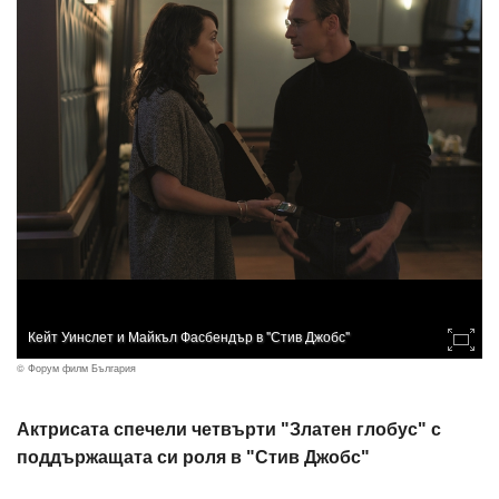
Кейт Уинслет и Майкъл Фасбендър в "Стив Джобс"
© Форум филм България
Актрисата спечели четвърти "Златен глобус" с
поддържащата си роля в "Стив Джобс"