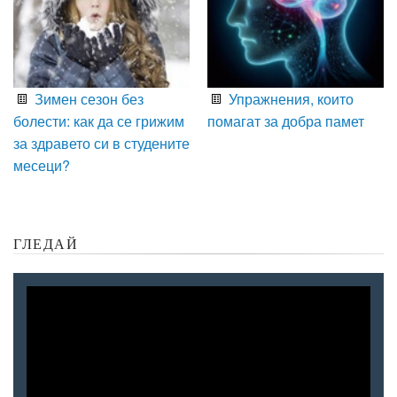
Зимен сезон без
Упражнения, които
болести: как да се грижим
помагат за добра памет
за здравето си в студените
месеци?
ГЛЕДАЙ