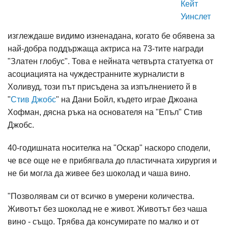
Кейт
Уинслет
изглеждаше видимо изненадана, когато бе обявена за
най-добра поддържаща актриса на 73-тите награди
"Златен глобус". Това е нейната четвърта статуетка от
асоциацията на чуждестранните журналисти в
Холивуд, този път присъдена за изпълнението й в
"
Стив Джобс
" на Дани Бойл, където играе Джоана
Хофман, дясна ръка на основателя на "Епъл" Стив
Джобс.
40-годишната носителка на "Оскар" наскоро сподели,
че все още не е прибягвала до пластичната хирургия и
не би могла да живее без шоколад и чаша вино.
"Позволявам си от всичко в умерени количества.
Животът без шоколад не е живот. Животът без чаша
вино - също. Трябва да консумирате по малко и от