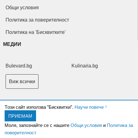
Общи условия
Политика за поверителност
Политика на 'Бисквитките'
МЕДИИ
Bulevard.bg
Kulinaria.bg
Виж всички
Tози сайт използва "Бисквитки".
Научи повече
ПРИЕМАМ
Copyright © 2026 Ксениум ООД. Всички права запазени.
Developed by
Моля, запознайте се с нашите
Общи условия
и
Политика за
XeniumCompany.com
поверителност