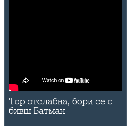
Тор отслабна, бори се с
бивш Батман