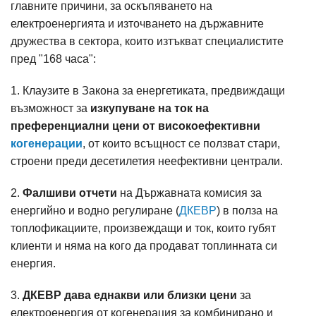
главните причини, за оскъпяването на
електроенергията и източването на държавните
дружества в сектора, които изтъкват специалистите
пред "168 часа":
1. Клаузите в Закона за енергетиката, предвиждащи
възможност за
изкупуване на ток на
преференциални цени от високоефективни
когенерации
, от които всъщност се ползват стари,
строени преди десетилетия неефективни централи.
2.
Фалшиви отчети
на Държавната комисия за
енергийно и водно регулиране (
ДКЕВР
) в полза на
топлофикациите, произвеждащи и ток, които губят
клиенти и няма на кого да продават топлинната си
енергия.
3.
ДКЕВР дава еднакви или близки цени
за
електроенергия от когенерация за комбинирано и