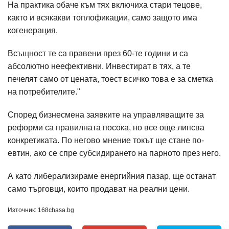
На практика обаче към тях включиха стари тецове,
както и всякакви топлофикации, само защото има
когенерация.
Всъщност те са правени през 60-те години и са
абсолютно неефективни. Инвестират в тях, а те
печелят само от цената, тоест всичко това е за сметка
на потребителите."
Според бизнесмена заявките на управляващите за
реформи са правилната посока, но все още липсва
конкретиката. По негово мнение токът ще стане по-
евтин, ако се спре субсидирането на парното през него.
А като либерализираме енергийния пазар, ще останат
само търговци, които продават на реални цени.
Източник: 168chasa.bg