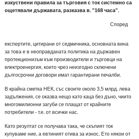
изкуствени правила за търговия с ток системно са
ощетявали държавата, разказва в. "168 часа".
Според
експертите, цитирани от седмичника, основната вина
за това е в неоправданата политика на държавен
протекционизъм към производители и търговци на
електроенергия, които чрез неизгодно сключени
дългосрочни договори имат гарантирани печалби.
В крайна сметка НЕК, със своите около 3,5 млрд. лева
задължения, се оказва нещо като каца без дъно, чиито
многомилионни загуби се плащат от крайните
потребители - т.е. от всички нас.
Като резултат се получава така, че скъпият ток
купуваме ние, а евтиният отива за износ. Ето някои от