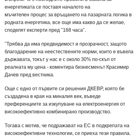
енергетиката се поставя началото на
мъчителен процес за връщането на пазарната логика в
родната енергетика, все още има какво да се желае,
споделят експерти пред "168 часа".
"Трябва да има предвидимост и прозрачност, защото
благодарение на неестествените норми, които е въвела
държавата, токът у нас е с около 30% по-скъп от
реалната му цена - коментира бизнесменът Красимир
Дачев пред вестника.
Още с едно от първите си решения ДКЕВР, която бе
създадена в края на миналия век, въведе
преференциите за изкупуване на електроенергия от
високоефективно комбинирано производство.
Тогава с мотив, че подражават на ЕС в подкрепата на
високоефективни технологии, се приеха тези правила.