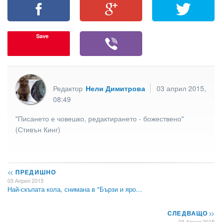
Save
Редактор
Нели Димитрова
03 април 2015,
08:49
"Писането е човешко, редактирането - божествено"
(Стивън Кинг)
<<
ПРЕДИШНО
03 Април 2015
Най-скъпата кола, снимана в "Бързи и яро…
СЛЕДВАЩО
>>
03 Април 2015