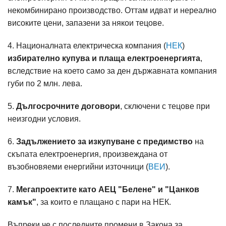
некомбинирано производство. Оттам идват и нереално
високите цени, запазени за някои тецове.
4. Националната електрическа компания (
НЕК
)
избирателно купува и плаща електроенергията
,
вследствие на което само за ден държавната компания
губи по 2 млн. лева.
5.
Дългосрочните договори
, сключени с тецове при
неизгодни условия.
6.
Задължението за изкупуване с предимство
на
скъпата електроенергия, произвеждана от
възобновяеми енергийни източници (
ВЕИ
).
7.
Мегапроектите като АЕЦ "Белене" и "Цанков
камък"
, за които е плащано с пари на НЕК.
Въпреки че с последните промени в Закона за