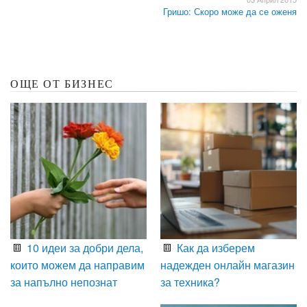
Гришо: Скоро може да се оженя
ОЩЕ ОТ БИЗНЕС
10 идеи за добри дела,
Как да изберем
които можем да направим
надежден онлайн магазин
за напълно непознат
за техника?