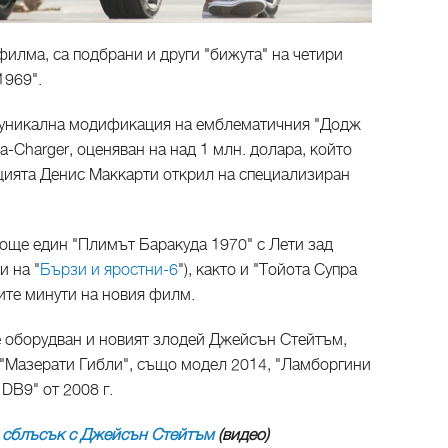
 филма, са подбрани и други "бижута" на четири
1969".
и уникална модификация на емблематичния "Додж
ra-Charger, оценяван на над 1 млн. долара, който
кцията Денис Маккарти открил на специализиран
 още един "Плимът Баракуда 1970" с Лети зад
и на "
Бързи и яростни-6
"), както и "Тойота Супра
ните минути на новия филм.
е оборудван и новият злодей Джейсън Стейтъм,
 "Мазерати Гибли", също модел 2014, "Ламборгини
DB9" от 2008 г.
д сблъсък с Джейсън Стейтъм
(видео)