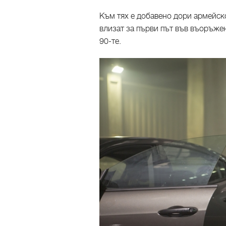
Към тях е добавено дори армейско 
влизат за първи път във въоръже
90-те.