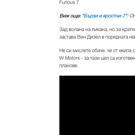
Furious 7.
Виж още:
"Бързи и яростни-7": One
Зад волана на ликана, но за кратко
застава Вин Дизел в поредната не
Не си мислете обаче, че от екипа
W Motors - за тази цел са изготве
планове.