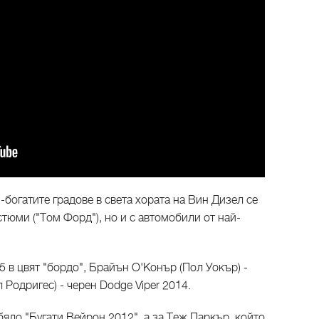
-богатите градове в света хората на Вин Дизел се
тюми ("Том Форд"), но и с автомобили от най-
5 в цвят "бордо", Брайън О'Конър (Пол Уокър) -
 Родригес) - черен Dodge Viper 2014.
бяло "Бугати Вейрон 2012", а за Теж Паркър, който