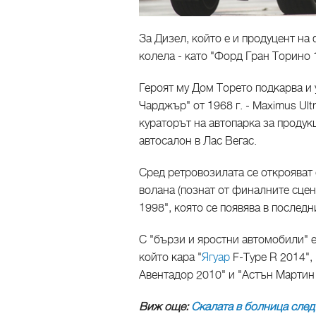
За Дизел, който е и продуцент на
колела - като "Форд Гран Торино 
Героят му Дом Торето подкарва 
Чарджър" от 1968 г. - Maximus Ult
кураторът на автопарка за проду
автосалон в Лас Вегас.
Сред ретровозилата се открояват
волана (познат от финалните сцен
1998", която се появява в послед
С "бързи и яростни автомобили" 
който кара "
Ягуар
F-Type R 2014",
Авентадор 2010" и "Астън Мартин 
Виж още:
Скалата в болница сле