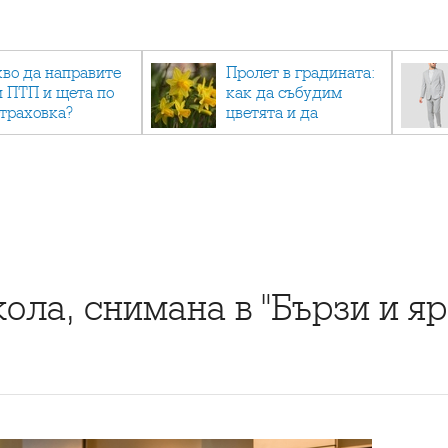
кво да направите
Пролет в градината:
и ПТП и щета по
как да събудим
страховка?
цветята и да
създадем зелен
оазис
ла, снимана в "Бързи и яр