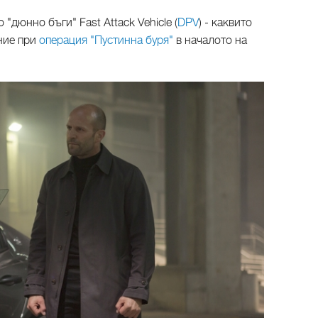
"дюнно бъги" Fast Attack Vehicle (
DPV
) - каквито
ние при
операция "Пустинна буря"
в началото на