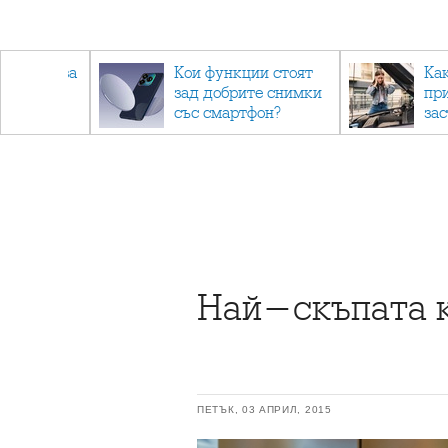
 съвети за
Кои функции стоят
Ка
зад добрите снимки
пр
не.
със смартфон?
за
Най-скъпата ко
ПЕТЪК, 03 АПРИЛ, 2015