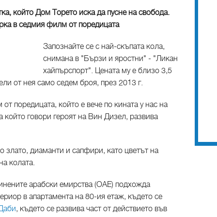
тка, който Дом Торето иска да пусне на свобода.
рка в седмия филм от поредицата
Запознайте се с най-скъпата кола,
снимана в "Бързи и яростни" - "Ликан
хайпърспорт". Цената му е близо 3,5
ли от нея само седем броя, през 2013 г.
 от поредицата, който е вече по кината у нас на
а който говори героят на Вин Дизел, развива
о злато, диаманти и сапфири, като цветът на
на колата.
инените арабски емирства (ОАЕ) подхожда
ериор в апартамента на 80-ия етаж, където се
Даби
, където се развива част от действието във