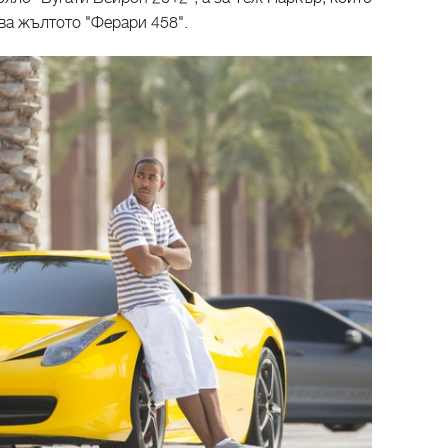
ава жълтото "Ферари 458".