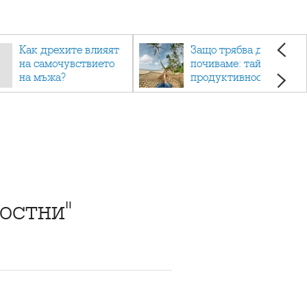
Как дрехите влияят
Защо трябва да си
на самочувствието
почиваме: тайната на
на мъжа?
продуктивността,
здравето и добрия
живот.
остни"