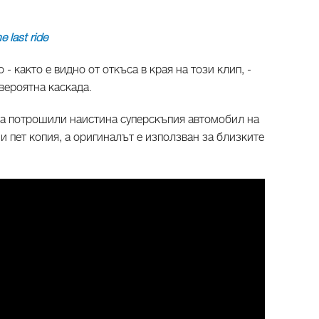
 last ride
 - както е видно от откъса в края на този клип, -
вероятна каскада.
 са потрошили наистина суперскъпия автомобил на
ни пет копия, а оригиналът е използван за близките