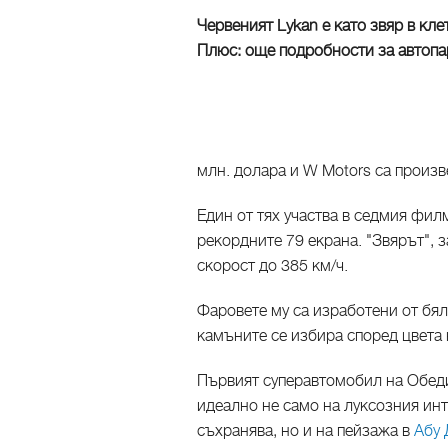
Червеният Lykan е като звяр в кле
Плюс: още подробности за автопа
млн. долара и W Motors са произве
Един от тях участва в седмия филм
рекордните 79 екрана. "Звярът", з
скорост до 385 км/ч.
Фаровете му са изработени от бял
камъните се избира според цвета 
Първият суперавтомобил на Обед
идеално не само на луксозния инт
съхранява, но и на пейзажа в
Абу 