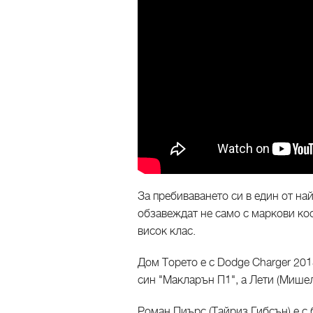
За пребиваването си в един от най
обзавеждат не само с маркови кос
висок клас.
Дом Торето е с Dodge Charger 201
син "Макларън П1", а Лети (Мишел
Роман Пиърс (Тайриз Гибсън) е с 