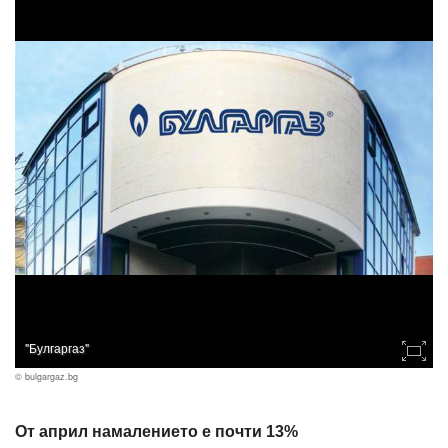
"Булгаргаз"
© bulgargaz.bg
От април намалението е почти 13%