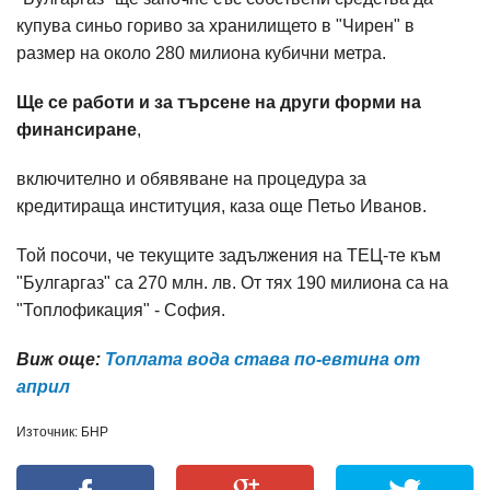
купува синьо гориво за хранилището в "Чирен" в
размер на около 280 милиона кубични метра.
Ще се работи и за търсене на други форми на
финансиране
,
включително и обявяване на процедура за
кредитираща институция, каза още Петьо Иванов.
Той посочи, че текущите задължения на ТЕЦ-те към
"Булгаргаз" са 270 млн. лв. От тях 190 милиона са на
"Топлофикация" - София.
Виж още:
Топлата вода става по-евтина от
април
Източник: БНР