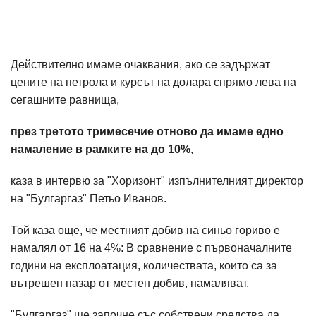
Действително имаме очаквания, ако се задържат
цените на петрола и курсът на долара спрямо лева на
сегашните равнища,
през третото тримесечие отново да имаме едно
намаление в рамките на до 10%
,
каза в интервю за "Хоризонт" изпълнителният директор
на "Булгаргаз" Петьо Иванов.
Той каза още, че местният добив на синьо гориво е
намалял от 16 на 4%: В сравнение с първоначалните
години на експлоатация, количествата, които са за
вътрешен пазар от местен добив, намаляват.
"Булгаргаз" ще започне със собствени средства да