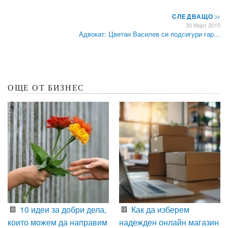
СЛЕДВАЩО
>>
30 Март 2015
Адвокат: Цветан Василев си подсигури гар…
ОЩЕ ОТ БИЗНЕС
10 идеи за добри дела,
Как да изберем
които можем да направим
надежден онлайн магазин