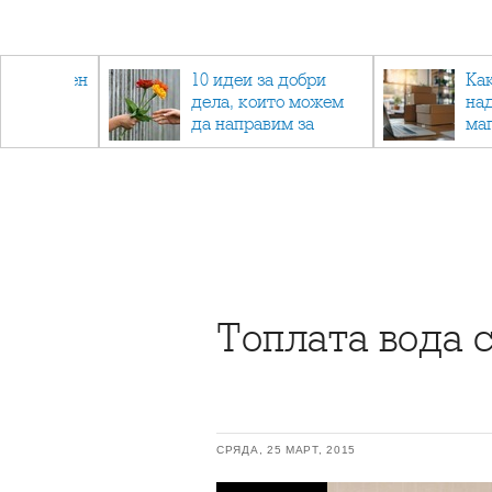
 - намален
10 идеи за добри
Ка
спортни
дела, които можем
на
ия
да направим за
ма
напълно непознат
Топлата вода 
СРЯДА, 25 МАРТ, 2015