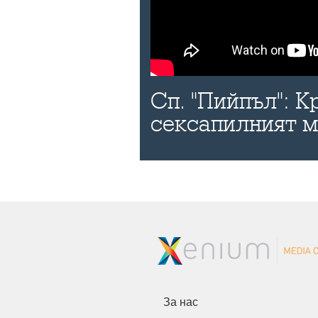
Сп. "Пийпъл": К
сексапилният 
За нас