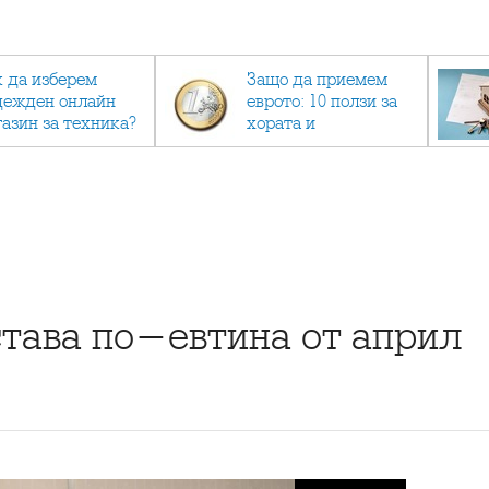
к да изберем
Защо да приемем
дежден онлайн
еврото: 10 ползи за
газин за техника?
хората и
икономиката
става по-евтина от април