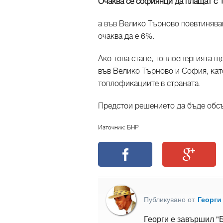
Очаква се софиянци да плащат с 
а във Велико Търново поевтиняван
очаква да е 6%.
Ако това стане, топлоенергията щ
във Велико Търново и София, като
топлофикациите в страната.
Предстои решението да бъде обсъ
Източник: БНР
Публикувано от
Георги
Георги е завършил "