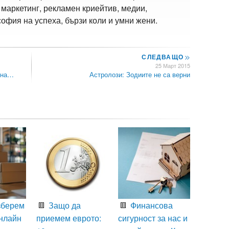
 маркетинг, рекламен криейтив, медии,
офия на успеха, бързи коли и умни жени.
СЛЕДВАЩО
>>
25 Март 2015
ина…
Астролози: Зодиите не са верни
зберем
Защо да
Финансова
нлайн
приемем еврото:
сигурност за нас и