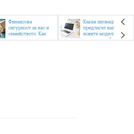
Финансова
Какви иновации
сигурност за нас и
предлагат най-
семейството: Как
новите модели
помагат
лаптопи на Acer?
застраховките?