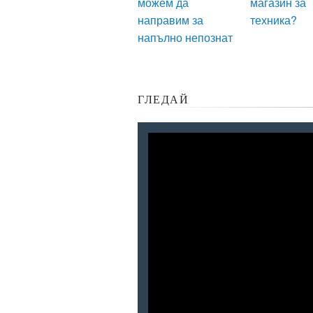
можем да
магазин за
направим за
техника?
напълно непознат
ГЛЕДАЙ