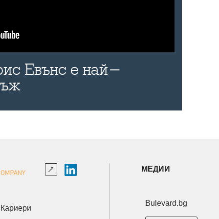
рис Евънс е най-
мъж
МЕДИИ
Bulevard.bg
Кариери