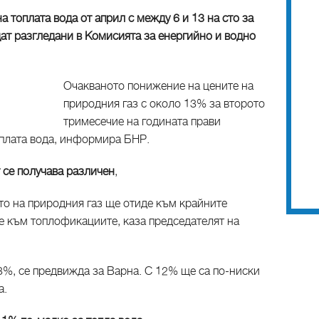
 топлата вода от април с между 6 и 13 на сто за
т разгледани в Комисията за енергийно и водно
Очакваното понижение на цените на
природния газ с около 13% за второто
тримесечие на годината прави
плата вода, информира БНР.
 се получава различен
,
то на природния газ ще отиде към крайните
е към топлофикациите, каза председателят на
3%, се предвижда за Варна. С 12% ще са по-ниски
а.