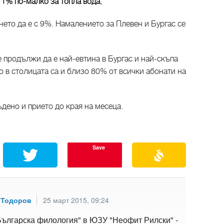
11% по-малко за топла вода
,
ето да е с 9%. Намалението за Плевен и Бургас се
е продължи да е най-евтина в Бургас и най-скъпа
 в столицата са и близо 80% от всички абонати на
дено и прието до края на месеца.
Save
 Тодоров
25 март 2015, 09:24
Българска филология" в ЮЗУ "Неофит Рилски" -