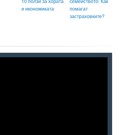
10 ползи за хората
семейството: Как
и икономиката
помагат
застраховките?