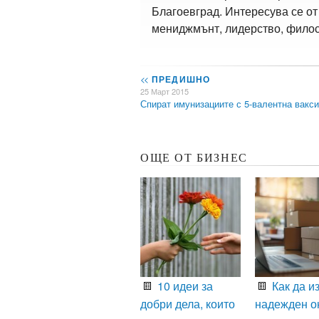
Благоевград. Интересува се от
мениджмънт, лидерство, филос
<<
ПРЕДИШНО
25 Март 2015
Спират имунизациите с 5-валентна вакс
ОЩЕ ОТ БИЗНЕС
10 идеи за
Как да и
добри дела, които
надежден о