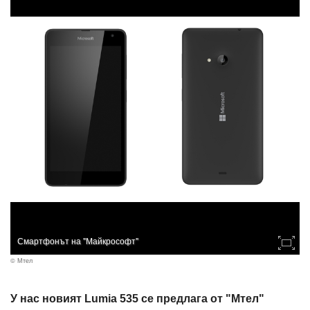
Смартфонът на "Майкрософт"
© Мтел
У нас новият Lumia 535 се предлага от "Мтел"