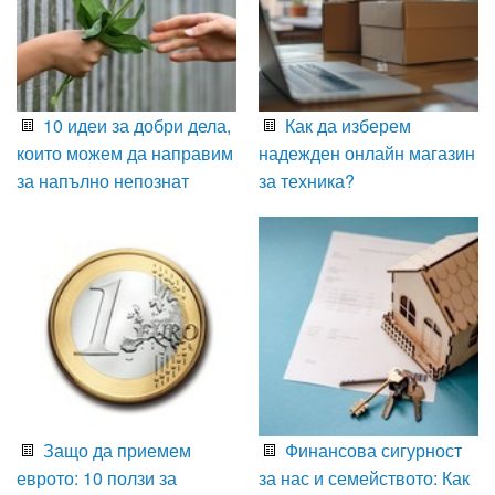
10 идеи за добри дела,
Как да изберем
които можем да направим
надежден онлайн магазин
за напълно непознат
за техника?
Защо да приемем
Финансова сигурност
еврото: 10 ползи за
за нас и семейството: Как