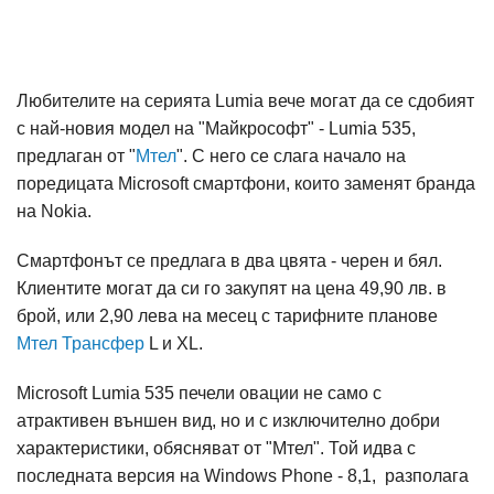
Любителите на серията Lumia вече могат да се сдобият
с най-новия модел на "Майкрософт" - Lumia 535,
предлаган от "
Мтел
". С него се слага начало на
поредицата Microsoft смартфони, които заменят бранда
на Nokia.
Смартфонът се предлага в два цвята - черен и бял.
Клиентите могат да си го закупят на цена 49,90 лв. в
брой, или 2,90 лева на месец с тарифните планове
Мтел Трансфер
L и XL.
Microsoft Lumia 535 печели овации не само с
атрактивен външен вид, но и с изключително добри
характеристики, обясняват от "Мтел". Той идва с
последната версия на Windows Phone - 8,1, разполага