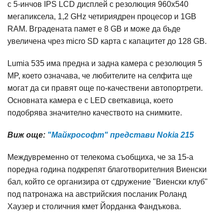
с 5-инчов IPS LCD дисплей с резолюция 960х540
мегапиксела, 1,2 GHz четириядрен процесор и 1GB
RAM. Вградената памет е 8 GB и може да бъде
увеличена чрез micro SD карта с капацитет до 128 GB.
Lumia 535 има предна и задна камера с резолюция 5
MP, което означава, че любителите на селфита ще
могат да си правят още по-качествени автопортрети.
Основната камера е с LED светкавица, което
подобрява значително качеството на снимките.
Виж още:
"Майкрософт" представи Nokia 215
Междувременно от телекома съобщиха, че за 15-а
поредна година подкрепят благотворителния Виенски
бал, който се организира от сдружение "Виенски клуб"
под патронажа на австрийския посланик Роланд
Хаузер и столичния кмет Йорданка Фандъкова.