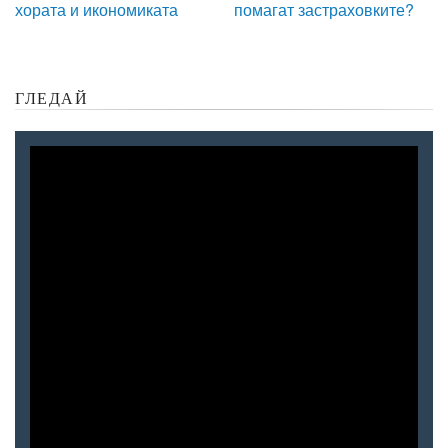
хората и икономиката
помагат застраховките?
ГЛЕДАЙ