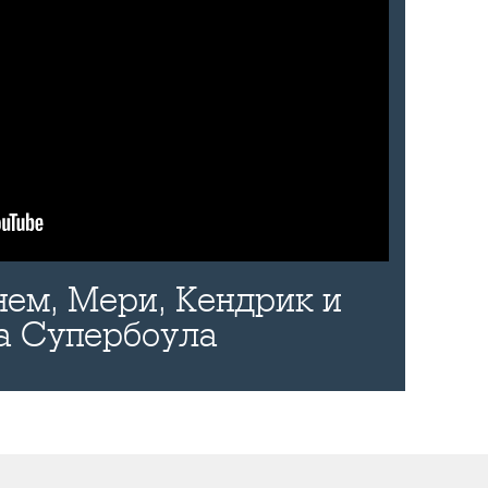
нем, Мери, Кендрик и
а Супербоула