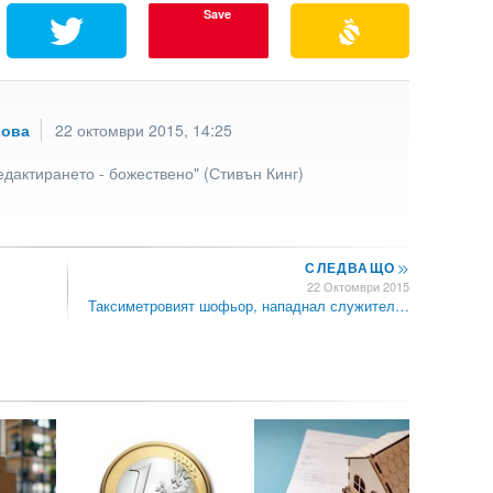
Save
рова
22 октомври 2015, 14:25
едактирането - божествено" (Стивън Кинг)
СЛЕДВАЩО
>>
22 Октомври 2015
Таксиметровият шофьор, нападнал служител…