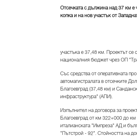
Отсечката с дължина над 37 км е 
копка и на нов участък от Западн
участъка е 37,48 км. Проектът с
националния бюджет чрез ОП "Тра
Със средства от оперативната пр
автомагистралата в отсечките Дол
Благоевград (37,48 км) и Санданс
инфраструктура" (АПИ).
Изпълнител на договора за проект
Благоевград от км 322+000 до км 
италианската "Импреза" АД и бъл
"Пътстрой - 92". Стойността на до