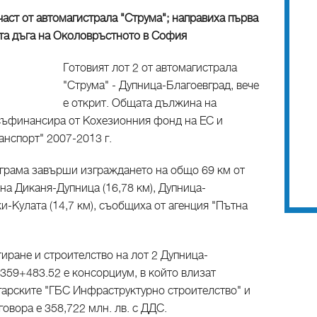
част от автомагистрала "Струма"; направиха първа
ата дъга на Околовръстното в София
Готовият лот 2 от автомагистрала
"Струма" - Дупница-Благоевград, вече
е открит. Общата дължина на
е съфинансира от Кохезионния фонд на ЕС и
нспорт" 2007-2013 г.
ограма завърши изграждането на общо 69 км от
на Диканя-Дупница (16,78 км), Дупница-
ки-Кулата (14,7 км), съобщиха от агенция "Пътна
иране и строителство на лот 2 Дупница-
359+483.52 е консорциум, в който влизат
гарските "ГБС Инфраструктурно строителство" и
говора е 358,722 млн. лв. с ДДС.