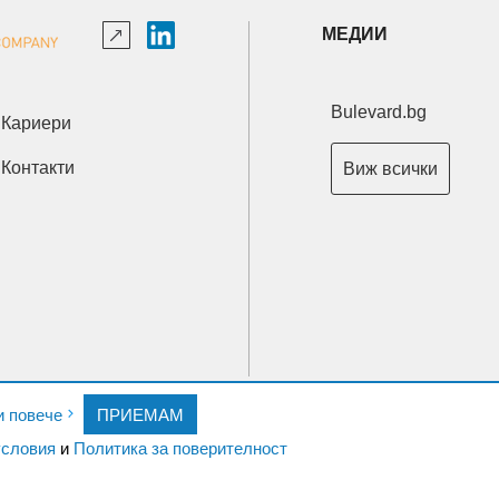
МЕДИИ
Bulevard.bg
Кариери
Контакти
Виж всички
Copyright © 2026 Ксениум ООД. Всички права запазени.
и повече
ПРИЕМАМ
Developed by
XeniumCompany.com
словия
и
Политика за поверителност