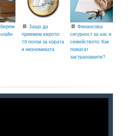
зберем
Защо да
Финансова
нлайн
приемем еврото:
сигурност за нас и
10 ползи за хората
семейството: Как
и икономиката
помагат
застраховките?