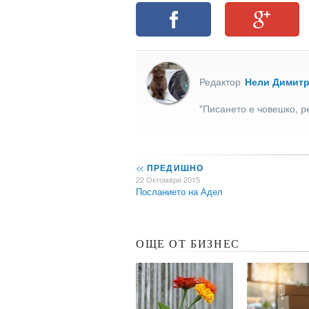
Редактор
Нели Димит
"Писането е човешко, р
<<
ПРЕДИШНО
22 Октомври 2015
Посланието на Адел
ОЩЕ ОТ БИЗНЕС