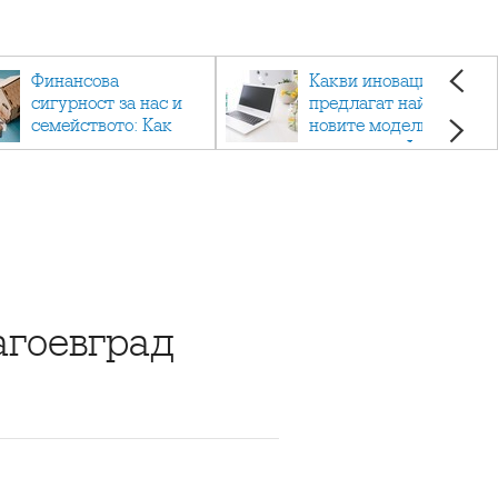
Финансова
Какви иновации
сигурност за нас и
предлагат най-
семейството: Как
новите модели
помагат
лаптопи на Acer?
застраховките?
агоевград