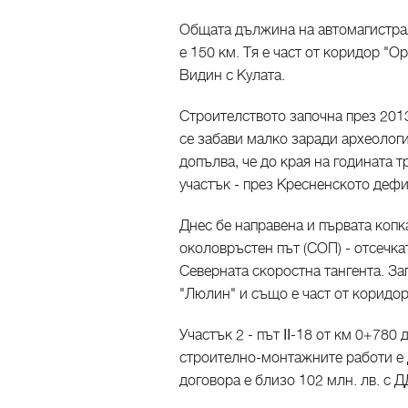
Общата дължина на автомагистрал
е 150 км. Тя е част от коридор 
Видин с Кулата.
Строителството започна през 2013
се забави малко заради археологи
допълва, че до края на годината т
участък - през Кресненското дефи
Днес бе направена и първата копк
околовръстен път (СОП) - отсечкат
Северната скоростна тангента. З
"Люлин" и също е част от коридо
Участък 2 - път ІІ-18 от км 0+780
строително-монтажните работи е 
договора е близо 102 млн. лв. с Д