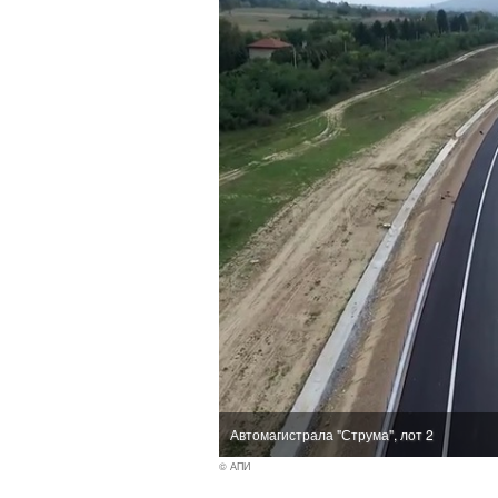
Автомагистрала "Струма", лот 2
© АПИ