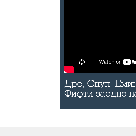
Дре, Снуп, Еми
Фифти заедно н