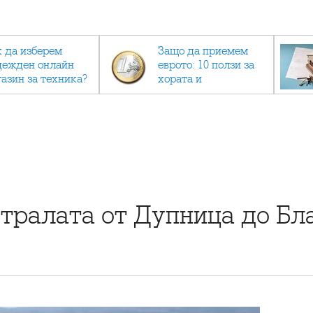
к да изберем
Защо да приемем
дежден онлайн
еврото: 10 ползи за
газин за техника?
хората и
икономиката
тралата от Дупница до Бл