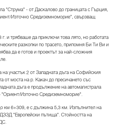
а "Струма" - от Даскалово до границата с Гърция,
"Ориент/Източно Средиземноморие", свързващ
 г. и трябваше да приключи това лято, но работата
ческите разкопки по трасето, припомня Би Ти Ви и
рябва да е готов и проектът за най-сложния
ле.
а на участък 2 от Западната дъга на Софийския
а от моста на р. Какач до пресичането със
ападната дъга е продължение на автомагистрала
р "Ориент/Източно Средиземноморие".
 до км 6+309, е с дължина 5,3 км. Изпълнител на
ДЗЗД "Европейски пътища". Стойността на
ДС.