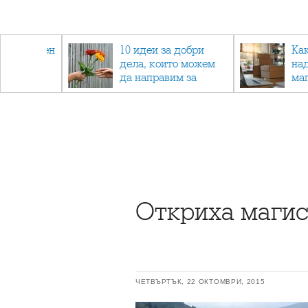
 - намален
10 идеи за добри
Ка
спортни
дела, които можем
на
ия
да направим за
ма
напълно непознат
Откриха магис
ЧЕТВЪРТЪК, 22 ОКТОМВРИ, 2015