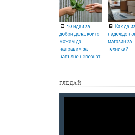
10 идеи за
Как да и
добри дела, които
надежден о
можем да
магазин за
направим за
техника?
напълно непознат
ГЛЕДАЙ