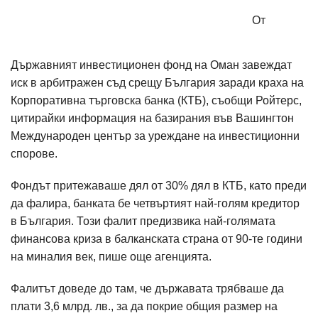
От
Държавният инвестиционен фонд на Оман завеждат
иск в арбитражен съд срещу България заради краха на
Корпоративна търговска банка (КТБ), съобщи Ройтерс,
цитирайки информация на базирания във Вашингтон
Международен център за уреждане на инвестиционни
спорове.
Фондът притежаваше дял от 30% дял в КТБ, като преди
да фалира, банката бе четвъртият най-голям кредитор
в България. Този фалит предизвика най-голямата
финансова криза в балканската страна от 90-те години
на миналия век, пише още агенцията.
Фалитът доведе до там, че държавата трябваше да
плати 3,6 млрд. лв., за да покрие общия размер на