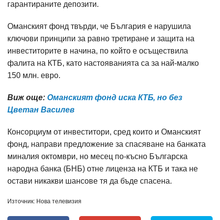
гарантираните депозити.
Оманският фонд твърди, че България е нарушила
ключови принципи за равно третиране и защита на
инвеститорите в начина, по който е осъществила
фалита на КТБ, като настояванията са за най-малко
150 млн. евро.
Виж още:
Оманският фонд иска КТБ, но без
Цветан Василев
Консорциум от инвеститори, сред които и Оманският
фонд, направи предложение за спасяване на банката
миналия октомври, но месец по-късно Българска
народна банка (БНБ) отне лиценза на КТБ и така не
остави никакви шансове тя да бъде спасена.
Източник: Нова телевизия