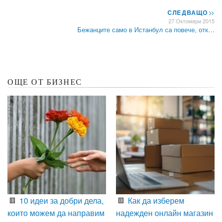
СЛЕДВАЩО
>>
27 Октомври 2015
Бежанците само в Истанбул са повече, отк…
ОЩЕ ОТ БИЗНЕС
10 идеи за добри дела,
Как да изберем
които можем да направим
надежден онлайн магазин