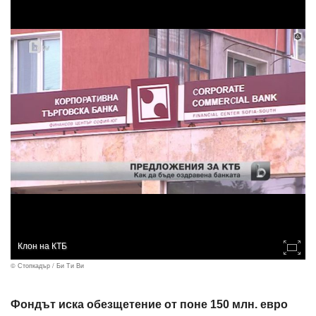
Клон на КТБ
© Стопкадър / Би Ти Ви
Фондът иска обезщетение от поне 150 млн. евро