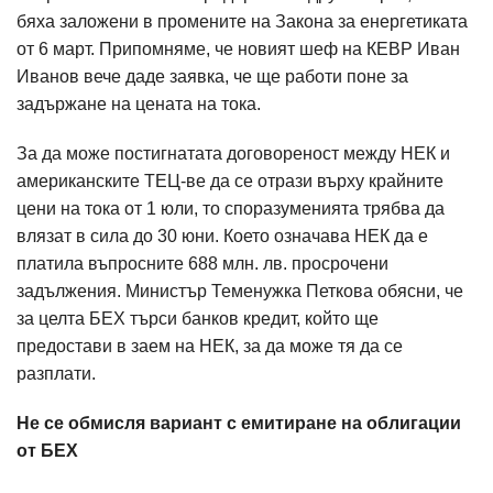
бяха заложени в промените на Закона за енергетиката
от 6 март. Припомняме, че новият шеф на КЕВР Иван
Иванов вече даде заявка, че ще работи поне за
задържане на цената на тока.
За да може постигнатата договореност между НЕК и
американските ТЕЦ-ве да се отрази върху крайните
цени на тока от 1 юли, то споразуменията трябва да
влязат в сила до 30 юни. Което означава НЕК да е
платила въпросните 688 млн. лв. просрочени
задължения. Министър Теменужка Петкова обясни, че
за целта БЕХ търси банков кредит, който ще
предостави в заем на НЕК, за да може тя да се
разплати.
Не се обмисля вариант с емитиране на облигации
от БЕХ