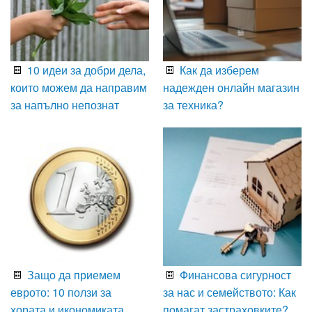
10 идеи за добри дела,
Как да изберем
които можем да направим
надежден онлайн магазин
за напълно непознат
за техника?
Защо да приемем
Финансова сигурност
еврото: 10 ползи за
за нас и семейството: Как
хората и икономиката
помагат застраховките?