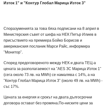
Изток 1" и "Контур Глобал Марица Изток 3"
Споразуменията за това бяха подписани на 8 април в
Министерския съвет от шефа на НЕК Петър Илиев в
присъствието на премиера Бойко Борисов и
американския посланик Марси Райс, информира
"Монитор".
Според предоговореното между НЕК и двата ТЕЦ-а
цената за разполагаемост на "AES 3C Марица Изток 1"
(сега около 73 лв. на MWh) се намалява с 14%, а на
"Контур Глобал Марица Изток 3" (около 49 лв. на MWh) -
със 17%.
Цената за енергия и срокът на двата дългосрочни
договора остават без промяна.По-ниските цени за