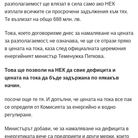
разполагаемост ще влязат в сила само ако НЕК
изплати всичките си просрочени задължения към тях.
Те възлизат на общо 688 млн. лв.
Това, което договорихме днес за намаляване на цената
за разполагаемост, не означава, че ще се отрази пряко
в цената на тока, каза след официалната церемония
енергийният министър Теменужка Петкова.
Това ще позволи на НЕК да свие дефицита и
цената на тока да бъде задържана по някакъв
начин
,
посочи още те тя. И допълни, че цената на тока все пак
се определя от Комисията за енергийно и водно
регулиране.
Министърът добави, че за намаляване на дефицита в
енергетиката вече са предприети и други мерки, които