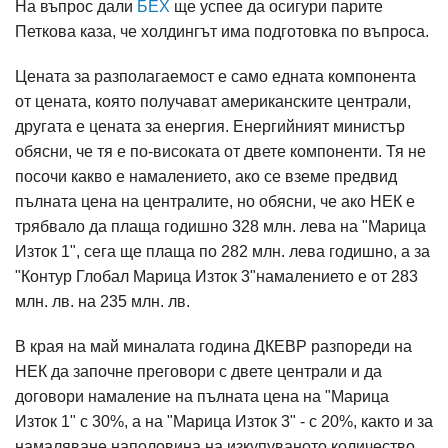
На въпрос дали
БЕХ
ще успее да осигури парите
Петкова каза, че холдингът има подготовка по въпроса.
Цената за разполагаемост е само едната компонента
от цената, която получават американските централи,
другата е цената за енергия. Енергийният министър
обясни, че тя е по-високата от двете компоненти. Тя не
посочи какво е намалението, ако се вземе предвид
пълната цена на централите, но обясни, че ако НЕК е
трябвало да плаща годишно 328 млн. лева на "Марица
Изток 1", сега ще плаща по 282 млн. лева годишно, а за
"Контур Глобал Марица Изток 3"намалението е от 283
млн. лв. на 235 млн. лв.
В края на май миналата година ДКЕВР разпореди на
НЕК да започне преговори с двете централи и да
договори намаление на пълната цена на "Марица
Изток 1" с 30%, а на "Марица Изток 3" - с 20%, както и за
намаляване наполовина на изкупуваното количество.