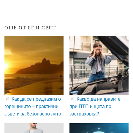
ОЩЕ ОТ БГ И СВЯТ
Как да се предпазим от
Какво да направите
горещините – практични
при ПТП и щета по
съвети за безопасно лято
застраховка?