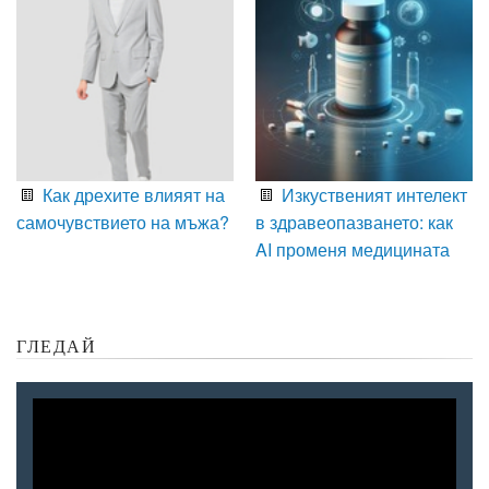
Как дрехите влияят на
Изкуственият интелект
самочувствието на мъжа?
в здравеопазването: как
AI променя медицината
ГЛЕДАЙ