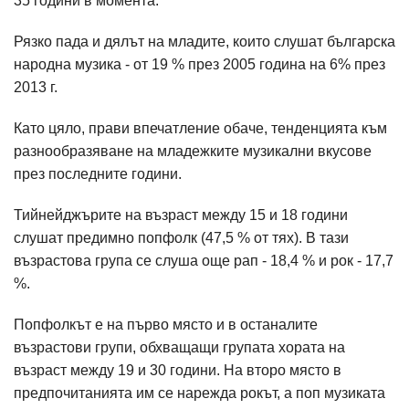
35 години в момента.
Рязко пада и дялът на младите, които слушат българска
народна музика - от 19 % през 2005 година на 6% през
2013 г.
Като цяло, прави впечатление обаче, тенденцията към
разнообразяване на младежките музикални вкусове
през последните години.
Тийнейджърите на възраст между 15 и 18 години
слушат предимно попфолк (47,5 % от тях). В тази
възрастова група се слуша още рап - 18,4 % и рок - 17,7
%.
Попфолкът е на първо място и в останалите
възрастови групи, обхващащи групата хората на
възраст между 19 и 30 години. На второ място в
предпочитанията им се нарежда рокът, а поп музиката