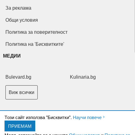
За реклама
Общи условия
Политика за поверителност
Политика на 'Бисквитките'
МЕДИИ
Bulevard.bg
Kulinaria.bg
Виж всички
Tози сайт използва "Бисквитки".
Научи повече
ПРИЕМАМ
Copyright © 2026 Ксениум ООД. Всички права запазени.
Developed by
Моля, запознайте се с нашите
Общи условия
и
Политика за