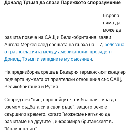
Доналд Тръмп да спази Парижкото споразумение
Европа
няма да
може да
разчита повече на САЩ и Великобритания, заяви
Ангела Меркел след срещата на върха на Г-7,
белязана
от разногласията между американския президент
Доналд Тръмп и западните му съюзници
.
На предизборна среща в Бавария германският канцлер
подчерта нуждата от приятелски отношения със САЩ,
Великобритания и Русия.
Според нея "ние, европейците, трябва наистина да
вземем съдбата си в свои ръце", защото вече е
свършило времето, когато "можехме напълно да
разчитаме на другите", информира британският в.
"Индипендънт".