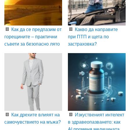
Как да се предпазим от
Какво да направите
горещините – практични
при ПТП и щета по
съвети за безопасно лято
застраховка?
Как дрехите влияят на
Изкуственият интелект
самочувствието на мъжа?
в здравеопазването: как
AI променя медицината