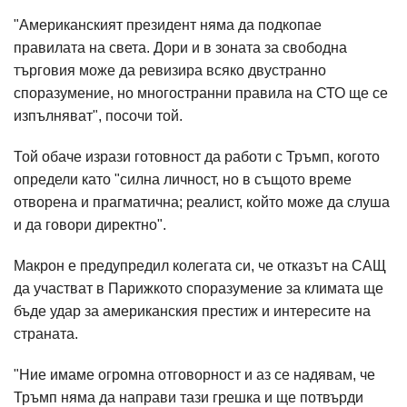
"Американският президент няма да подкопае
правилата на света. Дори и в зоната за свободна
търговия може да ревизира всяко двустранно
споразумение, но многостранни правила на СТО ще се
изпълняват", посочи той.
Той обаче изрази готовност да работи с Тръмп, когото
определи като "силна личност, но в същото време
отворена и прагматична; реалист, който може да слуша
и да говори директно".
Макрон е предупредил колегата си, че отказът на САЩ
да участват в Парижкото споразумение за климата ще
бъде удар за американския престиж и интересите на
страната.
"Ние имаме огромна отговорност и аз се надявам, че
Тръмп няма да направи тази грешка и ще потвърди