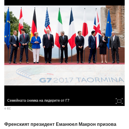
Семейната снимка на лидерите от Г7
© ЕС
Френският президент Еманюел Макрон призова