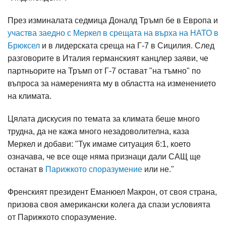
През изминалата седмица Доналд Тръмп бе в Европа и
участва заедно с Меркел в срещата на върха на НАТО в
Брюксел
и в лидерската среща на Г-7 в Сицилия. След
разговорите в Италия германският канцлер заяви, че
партньорите на Тръмп от Г-7 остават "на тъмно" по
въпроса за намеренията му в областта на изменението
на климата.
Цялата дискусия по темата за климата беше много
трудна, да не кажа много незадоволителна, каза
Меркел и добави: "Тук имаме ситуация 6:1, което
означава, че все още няма признаци дали САЩ ще
останат в
Парижкото споразумение
или не."
Френският президент Еманюел Макрон, от своя страна,
призова своя американски колега да спази условията
от Парижкото споразумение.