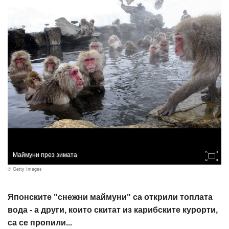
Маймуни през зимата
© Getty Images
Японските "снежни маймуни" са открили топлата
вода - а други, които скитат из карибските курорти,
са се пропили...