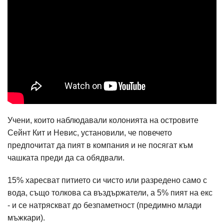
Учени, които наблюдавали колонията на островите
Сейнт Кит и Невис, установили, че повечето
предпочитат да пият в компания и не посягат към
чашката преди да са обядвали.
15% харесват питието си чисто или разредено само с
вода, също толкова са въздържатели, а 5% пият на екс
- и се натряскват до безпаметност (предимно млади
мъжкари).