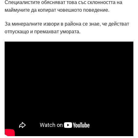
Специалистите обясняват това със склонността на
маймуните да копират човешкото поведение.
За минералните извори в района се знае, че действат
отпускащо и премахват умората.