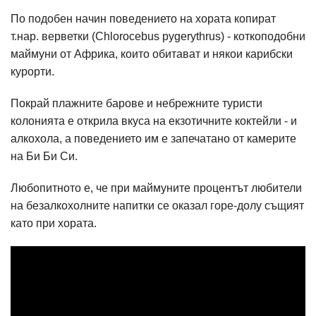
По подобен начин поведението на хората копират
т.нар. верветки (Chlorocebus pygerythrus) - коткоподобни
маймуни от Африка, които обитават и някои карибски
курорти.
Покрай плажните барове и небрежните туристи
колонията е открила вкуса на екзотичните коктейли - и
алкохола, а поведението им е запечатано от камерите
на Би Би Си.
Любопитното е, че при маймуните процентът любители
на безалкохолните напитки се оказал горе-долу същият
като при хората.