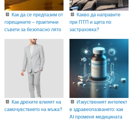
Как да се предпазим от
Какво да направите
горещините – практични
при ПТП и щета по
съвети за безопасно лято
застраховка?
Как дрехите влияят на
Изкуственият интелект
самочувствието на мъжа?
в здравеопазването: как
AI променя медицината