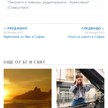
"Писането е човешко, редактирането - божествено"
(Стивън Кинг)
<<
ПРЕДИШНО
СЛЕДВАЩО
>>
06 Януари 2012
06 Януари 2012
Nightmares on Wax в София
Клуб на хорото в София
ОЩЕ ОТ БГ И СВЯТ