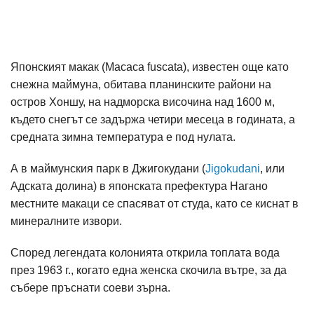
Японският макак (Macaca fuscata), известен още като
снежна маймуна, обитава планинските райони на
остров Хоншу, на надморска височина над 1600 м,
където снегът се задържа четири месеца в годината, а
средната зимна температура е под нулата.
А в маймунския парк в Джигокудани (
Jigokudani
, или
Адската долина) в японската префектура Нагано
местните макаци се спасяват от студа, като се киснат в
минералните извори.
Според легендата колонията открила топлата вода
през 1963 г., когато една женска скочила вътре, за да
събере пръснати соеви зърна.