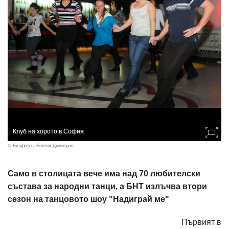
Клуб на хорото в София
© Булфото / Евгени Димитров
Само в столицата вече има над 70 любителски
състава за народни танци, а БНТ излъчва втори
сезон на танцовото шоу "Надиграй ме"
Първият в