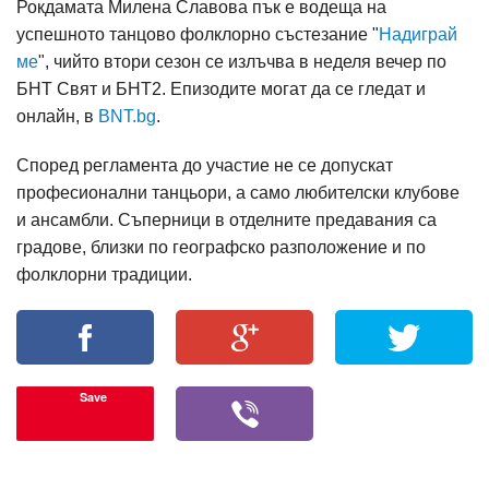
Рокдамата Милена Славова пък е водеща на
успешното танцово фолклорно състезание "
Надиграй
ме
", чийто втори сезон се излъчва в неделя вечер по
БНТ Свят и БНТ2. Епизодите могат да се гледат и
онлайн, в
BNT.bg
.
Според регламента до участие не се допускат
професионални танцьори, а само любителски клубове
и ансамбли. Съперници в отделните предавания са
градове, близки по географско разположение и по
фолклорни традиции.
Save