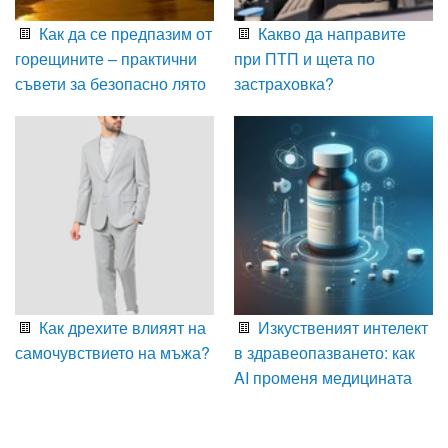
Как да се предпазим от
Какво да направите
горещините – практични
при ПТП и щета по
съвети за безопасно лято
застраховка?
Как дрехите влияят на
Изкуственият интелект
самочувствието на мъжа?
в здравеопазването: как
AI променя медицината