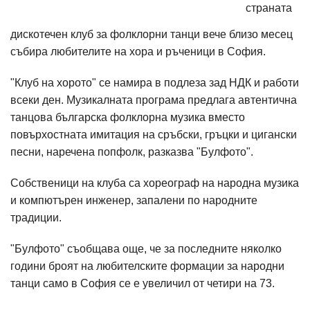
страната
дискотечен клуб за фолклорни танци вече близо месец
събира любителите на хора и ръченици в София.
"Клуб на хорото" се намира в подлеза зад НДК и работи
всеки ден. Музикалната програма предлага автентична
танцова българска фолклорна музика вместо
повърхостната имитация на сръбски, гръцки и цигански
песни, наречена попфолк, разказва "Булфото".
Собственици на клуба са хореограф на народна музика
и компютърен инженер, запалени по народните
традиции.
"Булфото" съобщава още, че за последните няколко
години броят на любителските формации за народни
танци само в София се е увеличил от четири на 73.