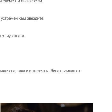
и елементи със себе си.
е устремен към звездите.
 от чувствата.
ждясва, така и интелектът бива съсипан от