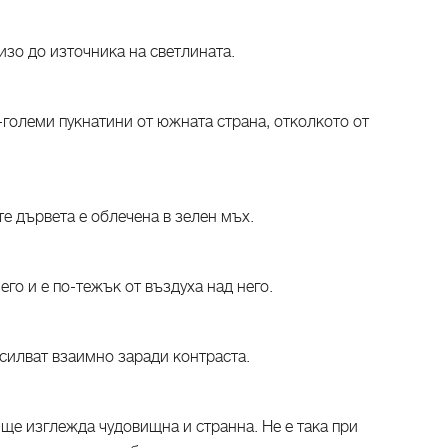
изо до източника на светлината.
о-големи пукнатини от южната страна, отколкото от
те дървета е облечена в зелен мъх.
его и е по-тежък от въздуха над него.
силват взаимно заради контраста.
, ще изглежда чудовищна и странна. Не е така при