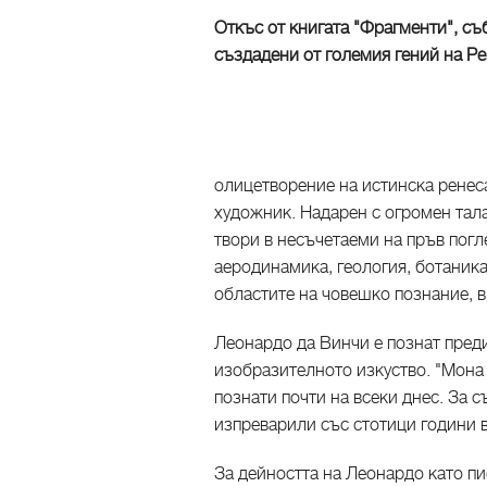
Откъс от книгата "Фрагменти", съб
създадени от големия гений на Р
олицетворение на истинска ренеса
художник. Надарен с огромен тал
твори в несъчетаеми на пръв погл
аеродинамика, геология, ботаника,
областите на човешко познание, в
Леонардо да Винчи е познат преди
изобразителното изкуство. "Мона 
познати почти на всеки днес. За 
изпреварили със стотици години в
За дейността на Леонардо като пи