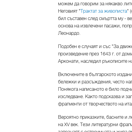
можем да говорим за някакво лит
Неговият "
Трактат за живописта
" 
бил съставен след смъртта му - в
основа на извлечени пасажи, попр
Леонардо.
Подобен е случаят и със "За движ
произведение през 1643 г. от д
Арконати, наследил ръкописите н
Включените в българското издани
бележки и разсъждения, често нап
Понякога написаното е било подч
изследване. Както подсказва и заг
фрагменти от творчеството на ит
Вероятно приказките, басните и л
на XV век. Тези литературни фраг