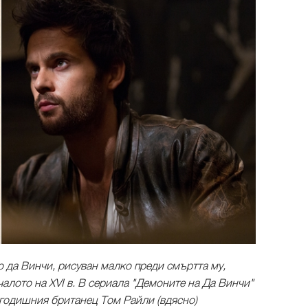
 да Винчи, рисуван малко преди смъртта му,
чалото на XVI в. В сериала "Демоните на Да Винчи"
-годишния британец Том Райли (вдясно)