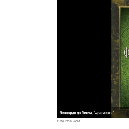
Леонардо да Винчи, "Фрагменти"
© изд. Изток-Запад