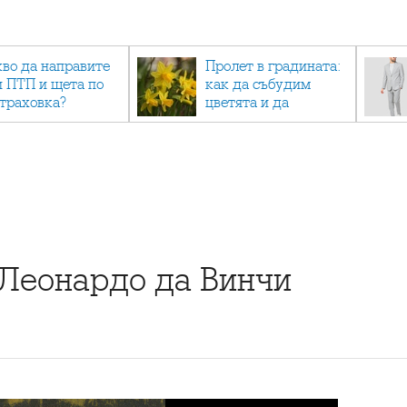
кво да направите
Пролет в градината:
и ПТП и щета по
как да събудим
страховка?
цветята и да
създадем зелен
оазис
Леонардо да Винчи