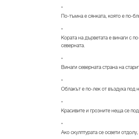
*
По-тъмна е сянката, която е по-бл
*
Кората на дърветата е винаги с п
северната.
*
Винаги северната страна на стари
*
Облакът е по-лек от въздуха под н
*
Красивите и грозните неща се под
*
Ако скулптурата се освети отдолу