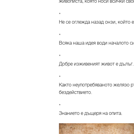
живописта, която носи всички сво
*
Не се оглежда назад онзи, който 
*
Всяка наша идея води началото си
*
Добре изживеният живот е дълъг.
*
Както неупотребяваното желязо ръ
бездействието.
*
Знанието е дъщеря на опита.