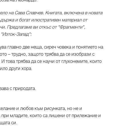
роза на Леонардо.
ело на Сава Славчев. Книгата, включена в новата
държа и богат илюстративен материал от
и. Предлагаме ви откъс от "Фрагменти",
 "Изток-Запад":
ва главно две неща, сиреч човека и понятието на
ото – трудно, защото трябва да се изобрази с
И това трябва да се научи от глухонемите, които
било други хора.
вава с природата.
желание и любов към рисунката, но не и
 при младите, които са лишени от прилежание и
щата си.