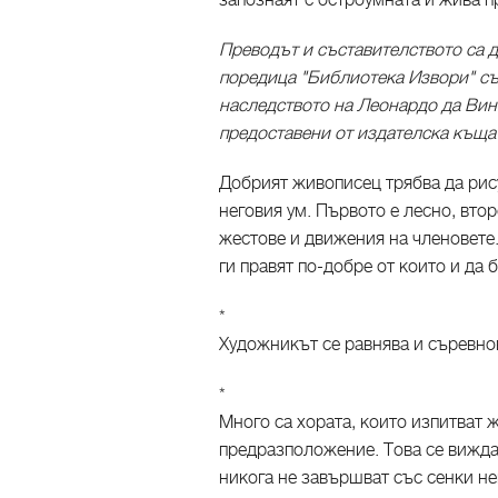
запознаят с остроумната и жива п
Преводът и съставителството са д
поредица "Библиотека Извори" съ
наследството на Леонардо да Винч
предоставени от издателска къща
Добрият живописец трябва да рису
неговия ум. Първото е лесно, втор
жестове и движения на членовете. 
ги правят по-добре от които и да 
*
Художникът се равнява и съревно
*
Много са хората, които изпитват 
предразположение. Това се вижда
никога не завършват със сенки не