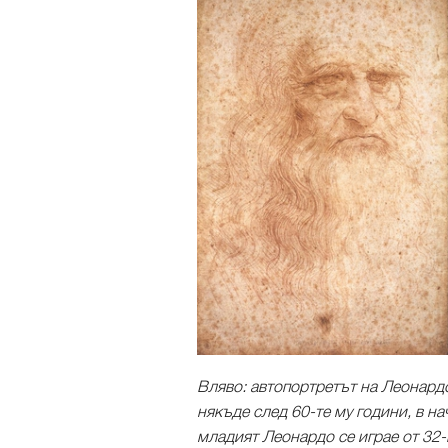
Вляво: автопортретът на Леонардо
някъде след 60-те му години, в на
младият Леонардо се играе от 32