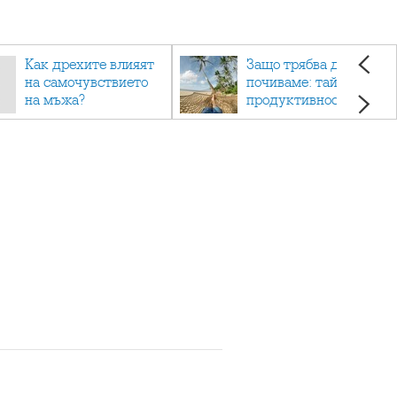
Как дрехите влияят
Защо трябва да си
на самочувствието
почиваме: тайната на
на мъжа?
продуктивността,
здравето и добрия
живот.