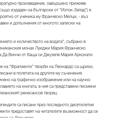
ературно произведение, завършено приживе.
(също издаден на български от "Изток-Запад") е
ероятно от ученика му Франческо Мелци, - въз
авки и допълнения от многото записки на
ението и количеството на водата", събрано в
оминиканския монах Луиджи Мария Франческо
а Да Винчи от баща си Джузепе Мария Арконати.
е на "Фрагменти" творби на Леонардо са щрихи,
исани в полетата на другите му съчинения.
инено на графично изображение или на научно
лавието на книгата, в нея са представени писмени
алианският ренесансов творец.
егендите са писани през последното десетилетие
менти предоставят на читателите възможност да се