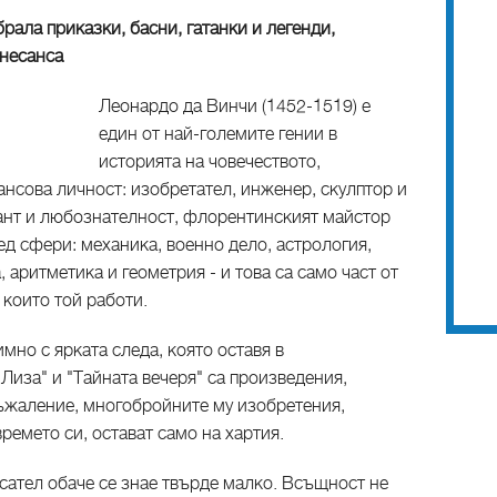
рала приказки, басни, гатанки и легенди,
енесанса
Леонардо да Винчи (1452-1519) е
един от най-големите гении в
историята на човечеството,
нсова личност: изобретател, инженер, скулптор и
ант и любознателност, флорентинският майстор
ед сфери: механика, военно дело, астрология,
 аритметика и геометрия - и това са само част от
 които той работи.
мно с ярката следа, която оставя в
Лиза" и "Тайната вечеря" са произведения,
съжаление, многобройните му изобретения,
ремето си, остават само на хартия.
сател обаче се знае твърде малко. Всъщност не