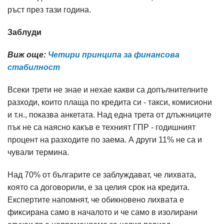
ръст през тази година.
Заблуди
Виж още:
Четири принципа за финансова
стабилност
Всеки трети не знае и нехае какви са допълнителните
разходи, които плаща по кредита си - такси, комисиони
и т.н., показва анкетата. Над една трета от длъжниците
пък не са наясно какъв е техният ГПР - годишният
процент на разходите по заема. А други 11% не са и
чували термина.
Над 70% от българите се заблуждават, че лихвата,
която са договорили, е за целия срок на кредита.
Експертите напомнят, че обикновено лихвата е
фиксирана само в началото и че само в изолирани