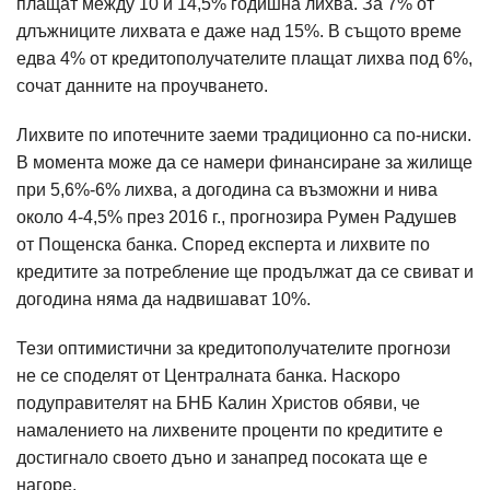
плащат между 10 и 14,5% годишна лихва. За 7% от
длъжниците лихвата е даже над 15%. В същото време
едва 4% от кредитополучателите плащат лихва под 6%,
сочат данните на проучването.
Лихвите по ипотечните заеми традиционно са по-ниски.
В момента може да се намери финансиране за жилище
при 5,6%-6% лихва, а догодина са възможни и нива
около 4-4,5% през 2016 г., прогнозира Румен Радушев
от Пощенска банка. Според експерта и лихвите по
кредитите за потребление ще продължат да се свиват и
догодина няма да надвишават 10%.
Тези оптимистични за кредитополучателите прогнози
не се споделят от Централната банка. Наскоро
подуправителят на БНБ Калин Христов обяви, че
намалението на лихвените проценти по кредитите е
достигнало своето дъно и занапред посоката ще е
нагоре.