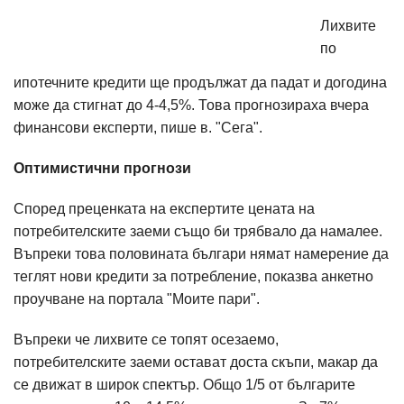
Лихвите
по
ипотечните кредити ще продължат да падат и догодина
може да стигнат до 4-4,5%. Това прогнозираха вчера
финансови експерти, пише в. "Сега".
Оптимистични прогнози
Според преценката на експертите цената на
потребителските заеми също би трябвало да намалее.
Въпреки това половината българи нямат намерение да
теглят нови кредити за потребление, показва анкетно
проучване на портала "Моите пари".
Въпреки че лихвите се топят осезаемо,
потребителските заеми остават доста скъпи, макар да
се движат в широк спектър. Общо 1/5 от българите