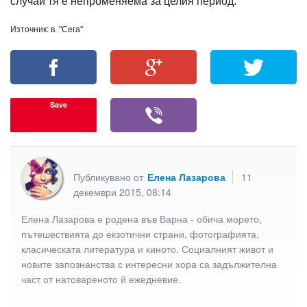
случаи тя е непроменяема за целия период.
Източник: в. "Сега"
Save
Публикувано от
Елена Лазарова
11
декември 2015, 08:14
Елена Лазарова е родена във Варна - обича морето,
пътешествията до екзотични страни, фотографията,
класическата литература и киното. Социалният живот и
новите запознанства с интересни хора са задължителна
част от натовареното й ежедневие.