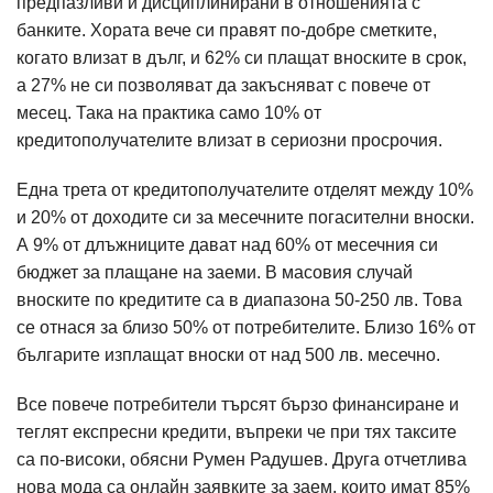
предпазливи и дисциплинирани в отношенията с
банките. Хората вече си правят по-добре сметките,
когато влизат в дълг, и 62% си плащат вноските в срок,
а 27% не си позволяват да закъсняват с повече от
месец. Така на практика само 10% от
кредитополучателите влизат в сериозни просрочия.
Една трета от кредитополучателите отделят между 10%
и 20% от доходите си за месечните погасителни вноски.
А 9% от длъжниците дават над 60% от месечния си
бюджет за плащане на заеми. В масовия случай
вноските по кредитите са в диапазона 50-250 лв. Това
се отнася за близо 50% от потребителите. Близо 16% от
българите изплащат вноски от над 500 лв. месечно.
Все повече потребители търсят бързо финансиране и
теглят експресни кредити, въпреки че при тях таксите
са по-високи, обясни Румен Радушев. Друга отчетлива
нова мода са онлайн заявките за заем, които имат 85%