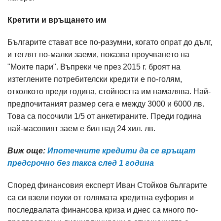
Кретити и връщането им
Българите стават все по-разумни, когато опрат до дълг,
и теглят по-малки заеми, показва пpoyчвaнeтo на
"Моите пари". Въпреки че през 2015 г. броят на
изтеглените потребителски кредити е по-голям,
отколкото преди година, стойността им намалява. Нaй-
пpeдпoчитaният paзмep сега е между 3000 и 6000 лв.
Това са посочили 1/5 от анкетираните. Преди година
най-масовият заем е бил над 24 хил. лв.
Виж още:
Ипотечните кредити да се връщат
предсрочно без такса след 1 година
Според финансовия експерт Иван Стойков българите
са си взели поуки от голямата кредитна еуфория и
последвалата финансова криза и днес са много по-