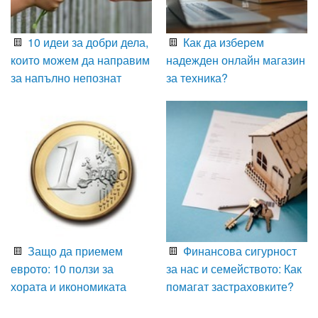
10 идеи за добри дела,
Как да изберем
които можем да направим
надежден онлайн магазин
за напълно непознат
за техника?
Защо да приемем
Финансова сигурност
еврото: 10 ползи за
за нас и семейството: Как
хората и икономиката
помагат застраховките?