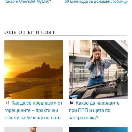
Какво е Chevrolet MyLink?
50 милиарда за домашни любимци
ОЩЕ ОТ БГ И СВЯТ
Как да се предпазим от
Какво да направите
горещините – практични
при ПТП и щета по
съвети за безопасно лято
застраховка?