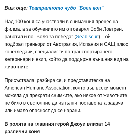
Виж още:
Театралното чудо "Боен кон"
Над 100 коня са участвали в снимачния процес на
филма, а за обучението им отговарял Боби Ловгрен,
работил и по "Воля за победа" (
Seabiscuit
). Той
подбрал треньори от Австралия, Испания и САЩ плюс
конегледачи, специалисти по транспортирането,
ветеринари и екип, който да поддържа външния вид на
животните.
Присъствала, разбира се, и представителка на
American Humane Association, която във всеки момент
можела да прекрати снимките, ако някое от животните
не било в състояние да изпълни поставената задача
или имало опасност да се нарани.
В ролята на главния герой Джоуи влизат 14
различни коня