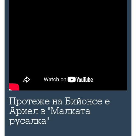
Протеже на Бийонсе е
Ариел в "Малката
русалка"