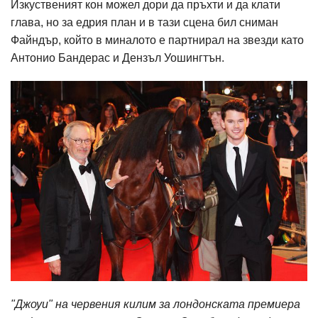
Изкуственият кон можел дори да пръхти и да клати
глава, но за едрия план и в тази сцена бил сниман
Файндър, който в миналото е партнирал на звезди като
Антонио Бандерас и Дензъл Уошингтън.
"Джоуи" на червения килим за лондонската премиера