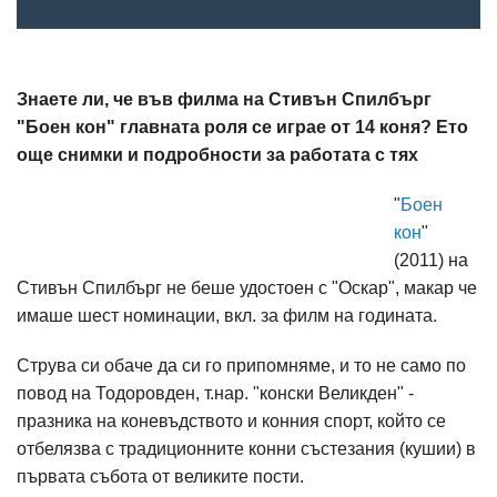
Знаете ли, че във филма на Стивън Спилбърг
"Боен кон" главната роля се играе от 14 коня? Ето
още снимки и подробности за работата с тях
"
Боен
кон
"
(2011) на
Стивън Спилбърг не беше удостоен с "Оскар", макар че
имаше шест номинации, вкл. за филм на годината.
Струва си обаче да си го припомняме, и то не само по
повод на Тодоровден, т.нар. "конски Великден" -
празника на коневъдството и конния спорт, който се
отбелязва с традиционните конни състезания (кушии) в
първата събота от великите пости.