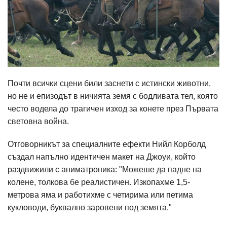
Почти всички сцени били заснети с истински животни,
но не и епизодът в ничията земя с бодливата тел, която
често водела до трагичен изход за конете през Първата
световна война.
Отговорникът за специалните ефекти Нийл Корболд
създал напълно идентичен макет на Джоуи, който
раздвижили с аниматроника: "Можеше да падне на
колене, толкова бе реалистичен. Изкопахме 1,5-
метрова яма и работихме с четирима или петима
кукловоди, буквално заровени под земята."