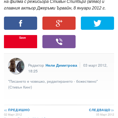
на филма с режисьора Стивън Спилбърг (вляво) и
главния актьор Джеръми Ървайн, 8 януари 2012 г.
Save
Редактор
Нели Димитрова
03 март 2012,
18:25
"Писането е човешко, редактирането - божествено"
(Стивън Кинг)
<<
ПРЕДИШНО
СЛЕДВАЩО
>>
02 Март 2012
05 Март 2012