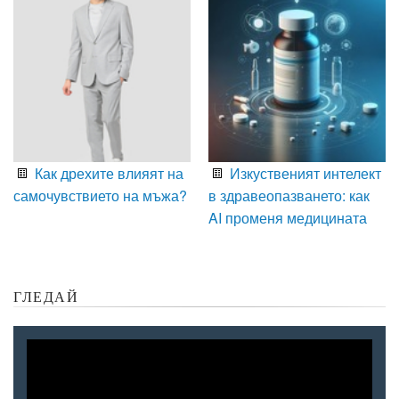
Как дрехите влияят на
Изкуственият интелект
самочувствието на мъжа?
в здравеопазването: как
AI променя медицината
ГЛЕДАЙ