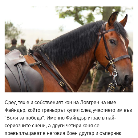
Сред тях е и собственият кон на Ловгрен на име
Файндър, който треньорът купил след участието им във
"Воля за победа". Именно Файндър играе в най-
сериозните сцени, а други четири коня се
превъплъщават в неговия боен другар и съперник