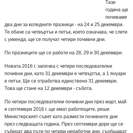
Тази
година ще
почиваме
два дни за коледните празници - на 24 и 25 декември.
Те обаче са четвъртък и петък, което означава, че слети
с уикенда, ще се получат четири почивни дни.
По празниците ще се работи на 28, 29 и 30 декември.
Новата 2016 г. започва с четири последователни
почивни дни, като 31 декември е четвъртък, а 1 януари
е петък. Ще се отработва единствено 31 декември.
Това ще стане на 12 декември - събота.
По четири последователни почивни дни през март, май
и септември 2016 г. ще имат работещите, реши
Министерският съвет като размести почивните дни
през следващата година. През септември дори ще се
съберат два пъти по четири неработни дни, съобщават