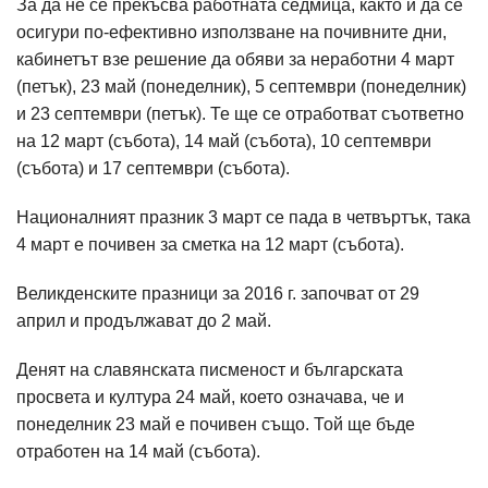
За да не се прекъсва работната седмица, както и да се
осигури по-ефективно използване на почивните дни,
кабинетът взе решение да обяви за неработни 4 март
(петък), 23 май (понеделник), 5 септември (понеделник)
и 23 септември (петък). Те ще се отработват съответно
на 12 март (събота), 14 май (събота), 10 септември
(събота) и 17 септември (събота).
Националният празник 3 март се пада в четвъртък, така
4 март е почивен за сметка на 12 март (събота).
Великденските празници за 2016 г. започват от 29
април и продължават до 2 май.
Денят на славянската писменост и българската
просвета и култура 24 май, което означава, че и
понеделник 23 май е почивен също. Той ще бъде
отработен на 14 май (събота).