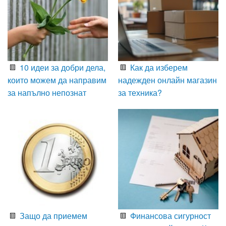
10 идеи за добри дела,
Как да изберем
които можем да направим
надежден онлайн магазин
за напълно непознат
за техника?
Защо да приемем
Финансова сигурност