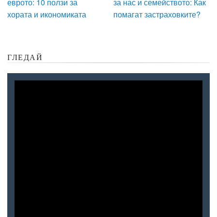
еврото: 10 ползи за
за нас и семейството: Как
хората и икономиката
помагат застраховките?
ГЛЕДАЙ