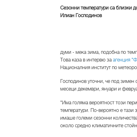
Сезонни температури са близки д
Илиан Господинов
думи - мека зима, подобна по тем
Това каза в интервю за
агенция "Ф
Националния институт по метеоро
Господинов уточни, че под зимен
месеци декември, януари и февру
"Има голяма вероятност този пери
температури. По-вероятно е тази 
имаше големи сезонни количества 
около средно климатичните стойн