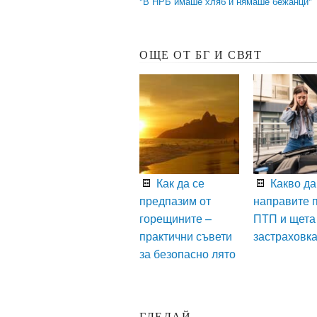
"В НРБ имаше хляб и нямаше бежанци"
ОЩЕ ОТ БГ И СВЯТ
Как да се
Какво да
предпазим от
направите 
горещините –
ПТП и щета
практични съвети
застраховк
за безопасно лято
ГЛЕДАЙ