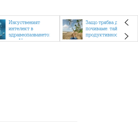
Изкуственият
Защо трябва да си
интелект в
почиваме: тайната на
здравеопазването:
продуктивността,
как AI променя
здравето и добрия
медицината
живот.