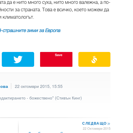
ата да е нито много суха, нито много валежна, а по-
ности за страната. Това е всичко, което можем да
и климатологът.
й-страшните зими за Европа
Save
рова
22 октомври 2015, 15:55
едактирането - божествено" (Стивън Кинг)
СЛЕДВАЩО
>>
22 Октомври 2015