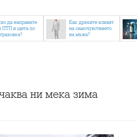
кво да направите
Как дрехите влияят
и ПТП и щета по
на самочувствието
страховка?
на мъжа?
чаква ни мека зима