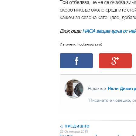
Той отбеляза, че не се очаква зим
скоро някъде около средните стой
кажем за сезона като цяло, добав
Виж още:
НАСА вещае една от на
Източник: Focus-news.net
Редактор
Нели Димит
"Писането е човешко, р
<<
ПРЕДИШНО
23 Октомври 2015