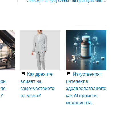
Лепа Брена пред Слави - за границата меж…
Как дрехите
Изкуственият
при
влияят на
интелект в
 по
самочувствието
здравеопазването:
а?
на мъжа?
как AI променя
медицината