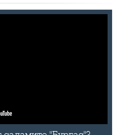
 саламите "Бургас"?