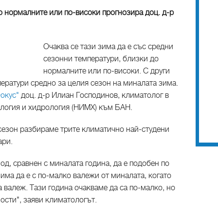
о нормалните или по-високи прогнозира доц. д-р
Очаква се тази зима да е със средни
сезонни температури, близки до
нормалните или по-високи. С други
ператури средно за целия сезон на миналата зима.
окус"
доц. д-р Илиан Господинов, климатолог в
логия и хидрология (НИМХ) към БАН.
 сезон разбираме трите климатично най-студени
ари.
од, сравнен с миналата година, да е подобен по
зима да е с по-малко валежи от миналата, когато
валеж. Тази година очакваме да са по-малко, но
ости", заяви климатологът.