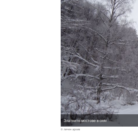
Златните мостове в сняг
© личен архив