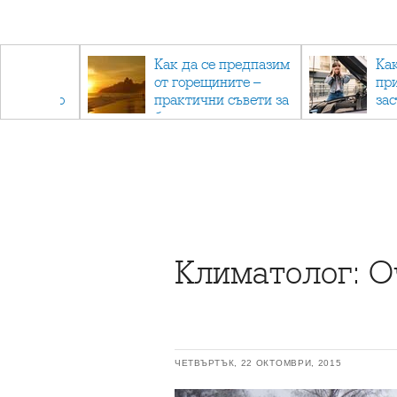
рез
Как да се предпазим
Ка
 - с
от горещините –
пр
ри отново
практични съвети за
за
та
безопасно лято
Климатолог: О
ЧЕТВЪРТЪК, 22 ОКТОМВРИ, 2015