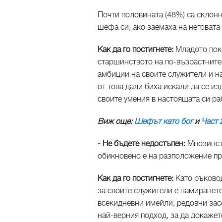
Почти половината (48%) са склонн
шефа си, ако заемаха на неговата
Как да го постигнете:
Младото пок
старшинството на по-възрастнит
амбиции на своите служители и на
от това дали биха искали да се и
своите умения в настоящата си ра
Виж още:
Шефът като бог
и
Част 
- Не бъдете недостъпен:
Мнозинст
обикновено е на разположение пр
Как да го постигнете:
Като ръково
за своите служители е намиранет
всекидневни имейли, редовни зас
най-верния подход, за да докажет