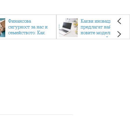
Финансова
Какви иновации
сигурност за нас и
предлагат най-
семейството: Как
новите модели
помагат
лаптопи на Acer?
застраховките?