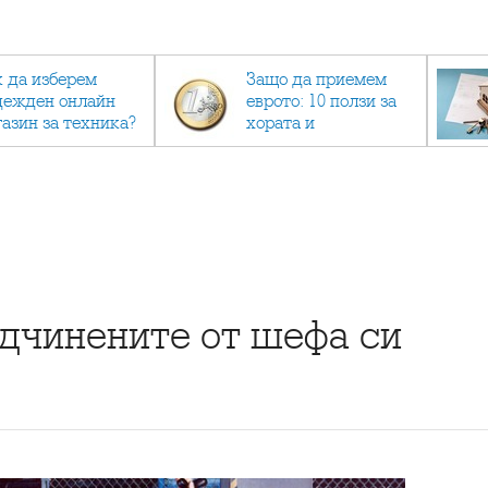
к да изберем
Защо да приемем
дежден онлайн
еврото: 10 ползи за
газин за техника?
хората и
икономиката
одчинените от шефа си