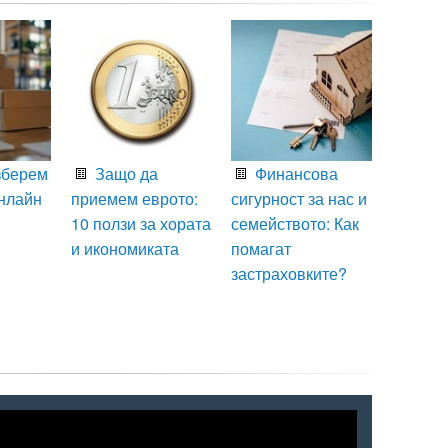
зберем
Защо да
Финансова
нлайн
приемем еврото:
сигурност за нас и
10 ползи за хората
семейството: Как
и икономиката
помагат
застраховките?