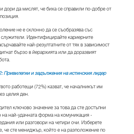
и дори да мислят, че биха се справили по-добре от
 позиция.
оление не е склонно да се съобразява със
е служители. Идентифицирайте кариерните
сърчавайте най-резултатните от тях в зависимост
здигнат бързо в йерархията или да доразвият
бота.
2: Привилегии и задължения на истинския лидер
вото работещи (72%) казват, че началникът им
ез целия ден.
дител ключово значение за това да сте достъпни
о на най-удачната форма на комуникация -
едания или разговори на четири очи. Изберете
е, че сте мениджър, който е на разположение по