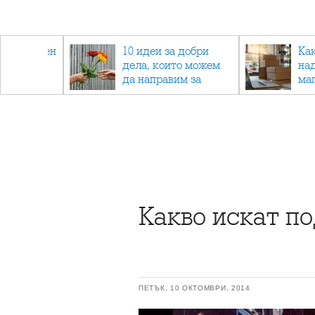
 - намален
10 идеи за добри
Ка
спортни
дела, които можем
на
ия
да направим за
ма
напълно непознат
Какво искат п
ПЕТЪК, 10 ОКТОМВРИ, 2014