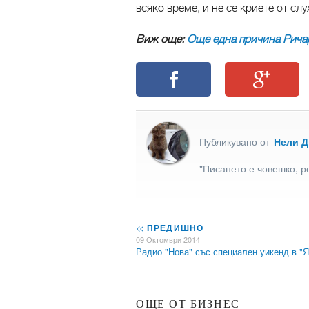
всяко време, и не се криете от сл
Виж още:
Още една причина Рича
Публикувано от
Нели 
"Писането е човешко, р
<<
ПРЕДИШНО
09 Октомври 2014
Радио "Нова" със специален уикенд в "
ОЩЕ ОТ БИЗНЕС