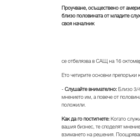
Проучване, осъществено от америк
близо половината от младите служ
своя началник
се отбелязва в САЩ на 16 октомв
Ето четирите основни препоръки
-
Слушайте внимателно:
Близо 3/
мнението им, а повече от половин
положили.
Как да го постигнете:
Когато служи
вашия бизнес, те споделят мнение
взимането на решения. Поощрявай