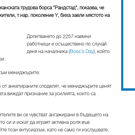
анската трудова борса "Рандстад", показва, че
ители, т.нар. поколение Y, биха заели мястото на
Допитването до 2257 наемни
работници е осъществено по случай
деня на началника (
Boss's Day
), който
ри.
 към мениджърите:
4 от анкетираните споделят, че мениджърите ценят
ата виждат признание за усилията, които са
телите ви се чувстват ангажирани в бъдещето на
то си и искат да играят активна роля във
те този ентусиазъм, като не само ги изслушвате,