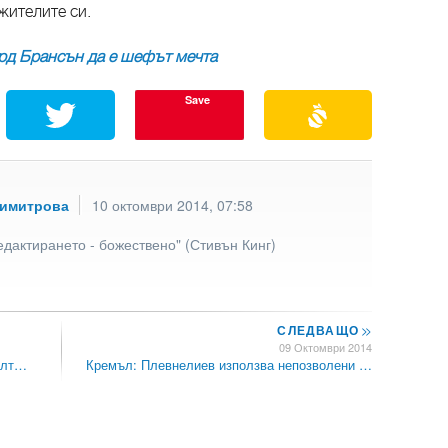
ужителите си.
рд Брансън да е шефът мечта
Save
Димитрова
10 октомври 2014, 07:58
едактирането - божествено" (Стивън Кинг)
СЛЕДВАЩО
>>
09 Октомври 2014
Ялт…
Кремъл: Плевнелиев използва непозволени …