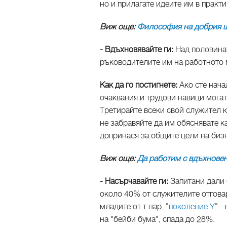
но и прилагате идеите им в практи
Виж още:
Философия на добрия 
- Вдъхновявайте ги:
Над половинат
ръководителите им на работното 
Как да го постигнете:
Ако сте нача
очаквания и трудови навици могат
Третирайте всеки свой служител к
не забравяйте да им обяснявате 
допринася за общите цели на биз
Виж още:
Да работим с вдъхнове
- Насърчавайте ги:
Запитани дали 
около 40% от служителите отговар
младите от т.нар. "
поколение Y
" -
на "бейби бума", спада до 28%.