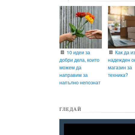
10 идеи за
Как да и
добри дела, които
надежден о
можем да
магазин за
направим за
техника?
напълно непознат
ГЛЕДАЙ