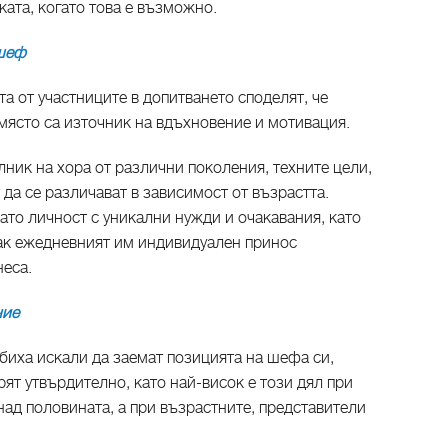
ката, когато това е възможно.
шеф
а от участниците в допитването споделят, че
място са източник на вдъхновение и мотивация.
лник на хора от различни поколения, техните цели,
 да се различават в зависимост от възрастта.
ато личност с уникални нужди и очакавания, като
как ежедневният им индивидуален принос
неса.
ние
биха искали да заемат позицията на шефа си,
ят утвърдително, като най-висок е този дял при
 над половината, а при възрастните, представители