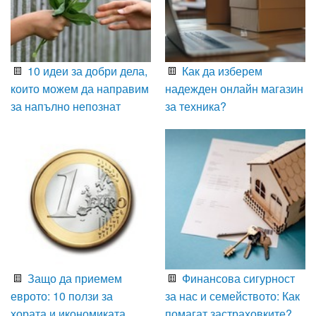
10 идеи за добри дела,
Как да изберем
които можем да направим
надежден онлайн магазин
за напълно непознат
за техника?
Защо да приемем
Финансова сигурност
еврото: 10 ползи за
за нас и семейството: Как
хората и икономиката
помагат застраховките?