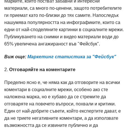
Марките, които постват забавни и интересни
материали, са много по-ценени, защото потребителите
ги приемат като по-близки до тях самите. Напоследък
нашумява популярността на инфографиките, които са
едни от най-споделяните картинки в социалните мрежи.
Публикуването на снимки и видео материали води до
65% увеличена ангажираност във "Фейсбук".
Виж още:
Маркетинг статистика за "Фейсбук"
2.
Отговаряйте на коментарите
Пределно ясно е, че няма как да отговорите на всички
коментари в социалните мрежи, особено ако сте
наложена марка, но е хубаво да се стремите да
отговаряте на повечето въпроси, похвали и критики.
Един от най-добрите съвети, който експертите дават, е
да не триете негативните коментари, а да използвате
възможността да се извините публично и да