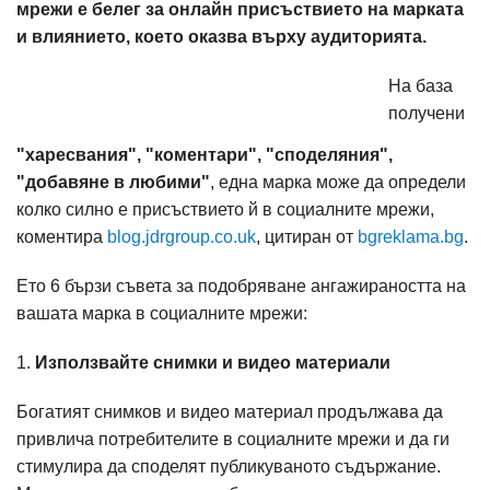
мрежи е белег за онлайн присъствието на марката
и влиянието, което оказва върху аудиторията.
На база
получени
"харесвания", "коментари", "споделяния",
"добавяне в любими"
, една марка може да определи
колко силно е присъствието й в сoциалните мрежи,
коментира
blog.jdrgroup.co.uk
, цитиран от
bgreklama.bg
.
Ето 6 бързи съвета за подобряване ангажираността на
вашата марка в социалните мрежи:
1.
Използвайте снимки и видео материали
Богатият снимков и видео материал продължава да
привлича потребителите в социалните мрежи и да ги
стимулира да споделят публикуваното съдържание.