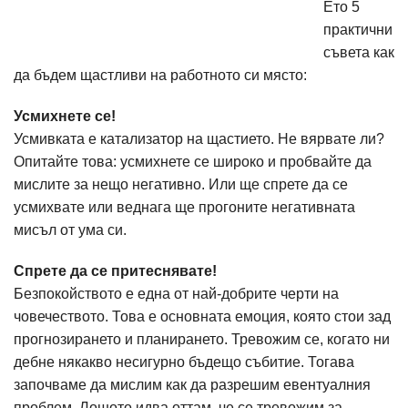
Ето 5
практични
съвета как
да бъдем щастливи на работното си място:
Усмихнете се!
Усмивката е катализатор на щастието. Не вярвате ли?
Опитайте това: усмихнете се широко и пробвайте да
мислите за нещо негативно. Или ще спрете да се
усмихвате или веднага ще прогоните негативната
мисъл от ума си.
Спрете да се притеснявате!
Безпокойството е една от най-добрите черти на
човечеството. Това е основната емоция, която стои зад
прогнозирането и планирането. Тревожим се, когато ни
дебне някакво несигурно бъдещо събитие. Тогава
започваме да мислим как да разрешим евентуалния
проблем. Лошото идва оттам, че се тревожим за