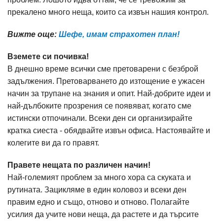
прекалено много неща, които са извън нашия контрол.
Вижте още:
Шефе, имам страхотен план!
Вземете си почивка!
В днешно време всички сме претоварени с безброй
задължения. Претоварването до изтощение е ужасен
начин за трупане на знания и опит. Най-добрите идеи и
най-дълбоките прозрения се появяват, когато сме
истински отпочинали. Всеки ден си организирайте
кратка сиеста - обядвайте извън офиса. Настоявайте и
колегите ви да го правят.
Правете нещата по различен начин!
Най-големият проблем за много хора са скуката и
рутината. Зацикляме в един коловоз и всеки ден
правим едно и също, отново и отново. Полагайте
усилия да учите нови неща, да растете и да търсите