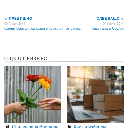
<<
ПРЕДИШНО
СЛЕДВАЩО
>>
03 Април 2014
04 Април 2014
Силви Вартан разказва живота си, от село…
Нова гара в София
ОЩЕ ОТ БИЗНЕС
10 идеи за добри дела,
Как да изберем