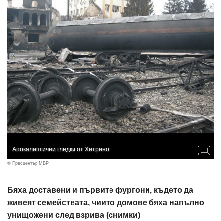
Апокалиптични гледки от Хитрино
© Пресцентър МВР
Бяха доставени и първите фургони, където да
живеят семействата, чиито домове бяха напълно
унищожени след взрива (снимки)