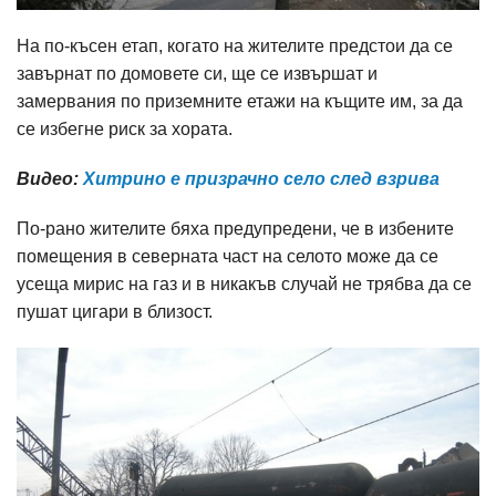
На по-късен етап, когато на жителите предстои да се
завърнат по домовете си, ще се извършат и
замервания по приземните етажи на къщите им, за да
се избегне риск за хората.
Видео:
Хитрино е призрачно село след взрива
По-рано жителите бяха предупредени, че в избените
помещения в северната част на селото може да се
усеща мирис на газ и в никакъв случай не трябва да се
пушат цигари в близост.