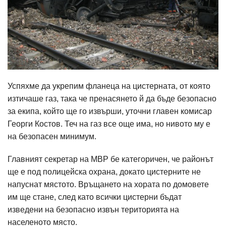
Успяхме да укрепим фланеца на цистерната, от която
изтичаше газ, така че пренасянето й да бъде безопасно
за екипа, който ще го извърши, уточни главен комисар
Георги Костов. Теч на газ все още има, но нивото му е
на безопасен минимум.
Главният секретар на МВР бе категоричен, че районът
ще е под полицейска охрана, докато цистерните не
напуснат мястото. Връщането на хората по домовете
им ще стане, след като всички цистерни бъдат
изведени на безопасно извън територията на
населеното място.