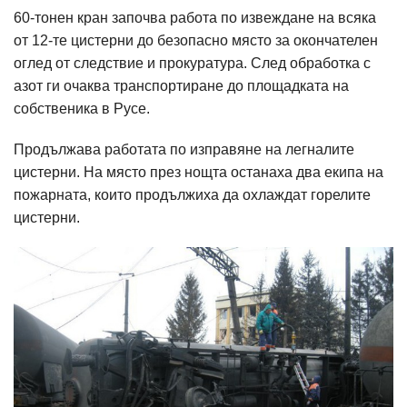
60-тонен кран започва работа по извеждане на всяка
от 12-те цистерни до безопасно място за окончателен
оглед от следствие и прокуратура. След обработка с
азот ги очаква транспортиране до площадката на
собственика в Русе.
Продължава работата по изправяне на легналите
цистерни. На място през нощта останаха два екипа на
пожарната, които продължиха да охлаждат горелите
цистерни.