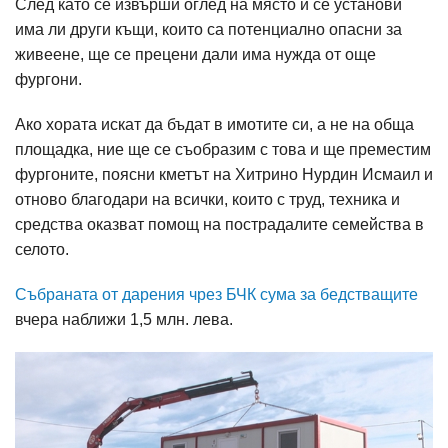
След като се извърши оглед на място и сe установи
има ли други къщи, които са потенциално опасни за
живеене, ще се прецени дали има нужда от още
фургони.
Ако хората искат да бъдат в имотите си, а не на обща
площадка, ние ще се съобразим с това и ще преместим
фургоните, поясни кметът на Хитрино Нурдин Исмаил и
отново благодари на всички, които с труд, техника и
средства оказват помощ на пострадалите семейства в
селото.
Събраната от дарения чрез БЧК сума за бедстващите
вчера наближи 1,5 млн. лева.