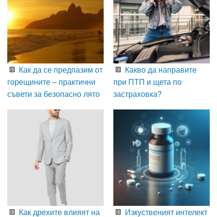
Как да се предпазим от
Какво да направите
горещините – практични
при ПТП и щета по
съвети за безопасно лято
застраховка?
Как дрехите влияят на
Изкуственият интелект