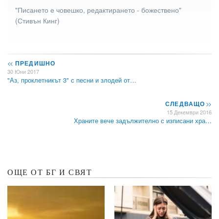
"Писането е човешко, редактирането - божествено"
(Стивън Кинг)
<<
ПРЕДИШНО
30 Юни 2017
"Аз, проклетникът 3" с песни и злодей от…
СЛЕДВАЩО
>>
15 Декември 2016
Храните вече задължително с изписани хра…
ОЩЕ ОТ БГ И СВЯТ