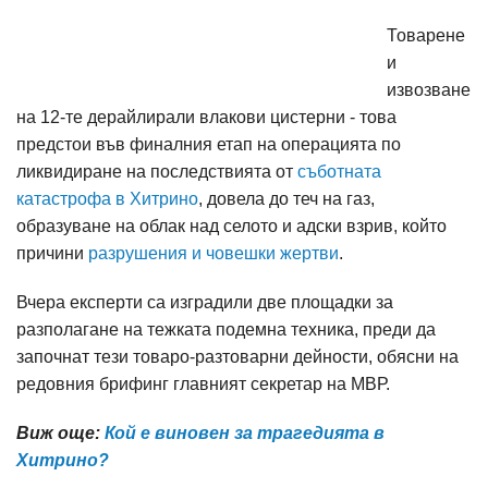
Товарене
и
извозване
на 12-те дерайлирали влакови цистерни - това
предстои във финалния етап на операцията по
ликвидиране на последствията от
съботната
катастрофа в Хитрино
, довела до теч на газ,
образуване на облак над селото и адски взрив, който
причини
разрушения и човешки жертви
.
Вчера експерти са изградили две площадки за
разполагане на тежката подемна техника, преди да
започнат тези товаро-разтоварни дейности, обясни на
редовния брифинг главният секретар на МВР.
Виж още:
Кой е виновен за трагедията в
Хитрино?