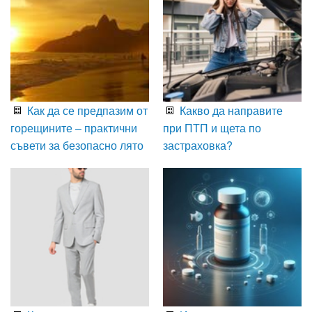
Как да се предпазим от
Какво да направите
горещините – практични
при ПТП и щета по
съвети за безопасно лято
застраховка?