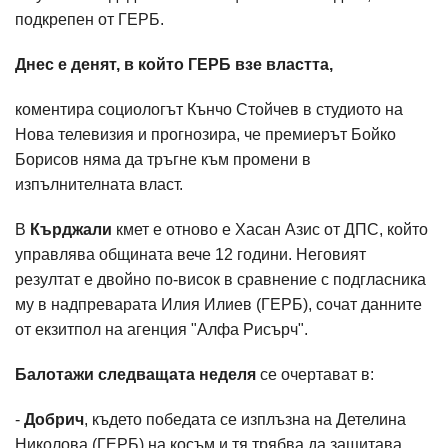
подкрепен от ГЕРБ.
Днес е денят, в който ГЕРБ взе властта,
коментира социологът Кънчо Стойчев в студиото на
Нова телевизия и прогнозира, че премиерът Бойко
Борисов няма да тръгне към промени в
изпълнителната власт.
В
Кърджали
кмет е отново е Хасан Азис от ДПС, който
управлява общината вече 12 години. Неговият
резултат е двойно по-висок в сравнение с подгласника
му в надпреварата Илия Илиев (ГЕРБ), сочат данните
от екзитпол на агенция "Алфа Рисърч".
Балотажи следващата неделя
се очертават в:
-
Добрич
, където победата се изплъзна на Детелина
Николова (ГЕРБ) на косъм и тя трябва да защитава