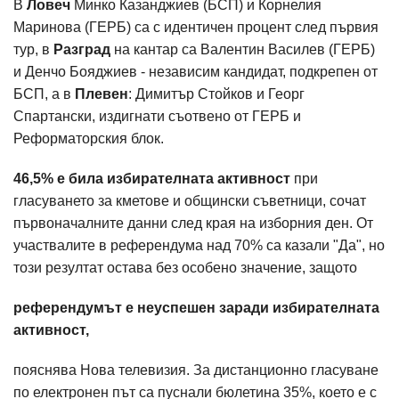
В
Ловеч
Минко Казанджиев (БСП) и Корнелия
Маринова (ГЕРБ) са с идентичен процент след първия
тур, в
Разград
на кантар са Валентин Василев (ГЕРБ)
и Денчо Бояджиев - независим кандидат, подкрепен от
БСП, а в
Плевен
: Димитър Стойков и Георг
Спартански, издигнати съотвено от ГЕРБ и
Реформаторския блок.
46,5% е била избирателната активност
при
гласуването за кметове и общински съветници, сочат
първоначалните данни след края на изборния ден. От
участвалите в референдума над 70% са казали "Да", но
този резултат остава без особено значение, защото
референдумът е неуспешен заради избирателната
активност,
пояснява Нова телевизия. За дистанционно гласуване
по електронен път са пуснали бюлетина 35%, което е с