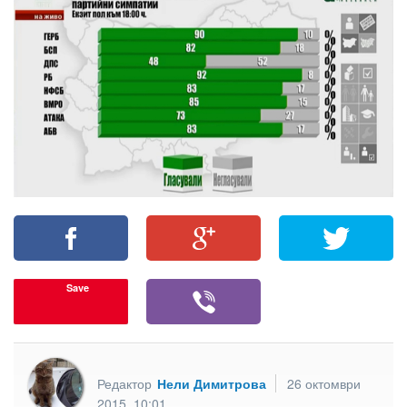
Save
Редактор
Нели Димитрова
26 октомври
2015, 10:01