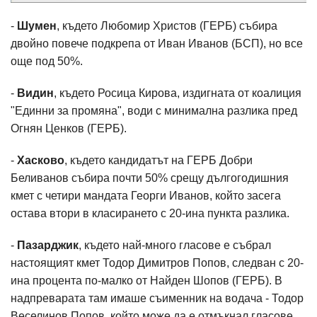
-
Шумен
, където Любомир Христов (ГЕРБ) събира
двойно повече подкрепа от Иван Иванов (БСП), но все
още под 50%.
-
Видин
, където Росица Кирова, издигната от коалиция
"Единни за промяна", води с минимална разлика пред
Огнян Ценков (ГЕРБ).
-
Хасково
, където кандидатът на ГЕРБ Добри
Беливанов събира почти 50% срещу дългогодишния
кмет с четири мандата Георги Иванов, който засега
остава втори в класирането с 20-ина пункта разлика.
-
Пазарджик
, където най-много гласове е събрал
настоящият кмет Тодор Димитров Попов, следван с 20-
ина процента по-малко от Найден Шопов (ГЕРБ). В
надпреварата там имаше съименник на водача - Тодор
Веселинов Попов, който може да е отмъкнал гласове