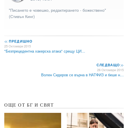
"Писането е човешко, редактирането - божествено"
(Стивън Кинг)
<<
ПРЕДИШНО
25 Октомври 2015
"Безпрецедентна хакерска атака" срещу ЦИ…
СЛЕДВАЩО
>>
26 Октомври 2015
Волен Сидеров се върна в НАТФИЗ и беше н…
ОЩЕ ОТ БГ И СВЯТ