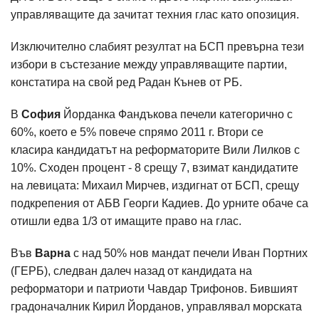
управляващите да зачитат техния глас като опозиция.
Изключително слабият резултат на БСП превърна тези
избори в състезание между управляващите партии,
констатира на свой ред Радан Кънев от РБ.
В
София
Йорданка Фандъкова печели категорично с
60%, което е 5% повече спрямо 2011 г. Втори се
класира кандидатът на реформаторите Вили Лилков с
10%. Сходен процент - 8 срещу 7, взимат кандидатите
на левицата: Михаил Мирчев, издигнат от БСП, срещу
подкрепения от АБВ Георги Кадиев. До урните обаче са
отишли едва 1/3 от имащите право на глас.
Във
Варна
с над 50% нов мандат печели Иван Портних
(ГЕРБ), следван далеч назад от кандидата на
реформатори и патриоти Чавдар Трифонов. Бившият
градоначалник Кирил Йорданов, управлявал морската