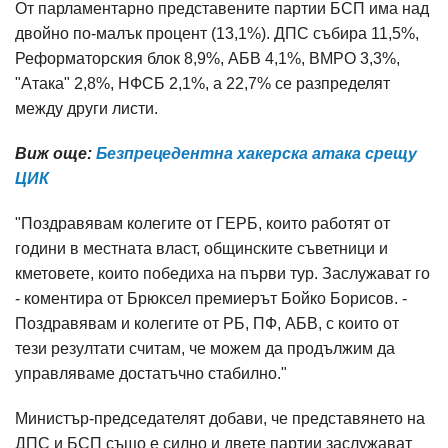
От парламентарно представените партии БСП има над
двойно по-малък процент (13,1%). ДПС събира 11,5%,
Реформаторския блок 8,9%, АБВ 4,1%, ВМРО 3,3%,
"Атака" 2,8%, НФСБ 2,1%, а 22,7% се разпределят
между други листи.
Виж още:
Безпрецедентна хакерска атака срещу
ЦИК
"Поздравявам колегите от ГЕРБ, които работят от
години в местната власт, общинските съветници и
кметовете, които победиха на първи тур. Заслужават го
- коментира от Брюксел премиерът Бойко Борисов. -
Поздравявам и колегите от РБ, ПФ, АБВ, с които от
тези резултати считам, че можем да продължим да
управляваме достатъчно стабилно."
Министър-председателят добави, че представянето на
ДПС и БСП също е силно и двете партии заслужават