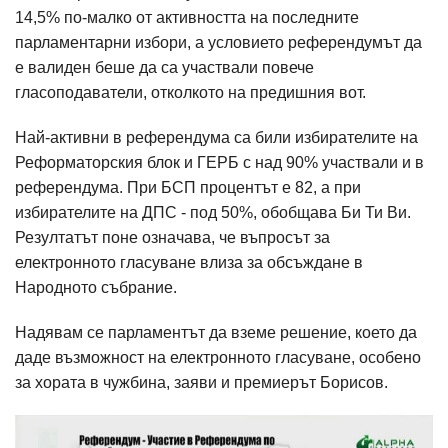
14,5% по-малко от активността на последните
парламентарни избори, а условието референдумът да
е валиден беше да са участвали повече
гласоподаватели, отколкото на предишния вот.
Най-активни в референдума са били избирателите на
Реформаторския блок и ГЕРБ с над 90% участвали и в
референдума. При БСП процентът е 82, а при
избирателите на ДПС - под 50%, обобщава Би Ти Ви.
Резултатът поне означава, че въпросът за
електронното гласуване влиза за обсъждане в
Народното събрание.
Надявам се парламентът да вземе решение, което да
даде възможност на електронното гласуване, особено
за хората в чужбина, заяви и премиерът Борисов.