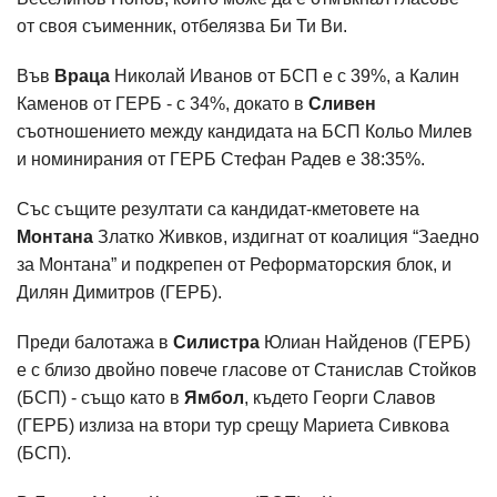
от своя съименник, отбелязва Би Ти Ви.
Във
Враца
Николай Иванов от БСП е с 39%, а Калин
Каменов от ГЕРБ - с 34%, докато в
Сливен
съотношението между кандидата на БСП Кольо Милев
и номинирания от ГЕРБ Стефан Радев е 38:35%.
Със същите резултати са кандидат-кметовете на
Монтана
Златко Живков, издигнат от коалиция “Заедно
за Монтана” и подкрепен от Реформаторския блок, и
Дилян Димитров (ГЕРБ).
Преди балотажа в
Силистра
Юлиан Найденов (ГЕРБ)
e с близо двойно повече гласове от Станислав Стойков
(БСП) - също като в
Ямбол
, където Георги Славов
(ГЕРБ) излиза на втори тур срещу Мариета Сивкова
(БСП).