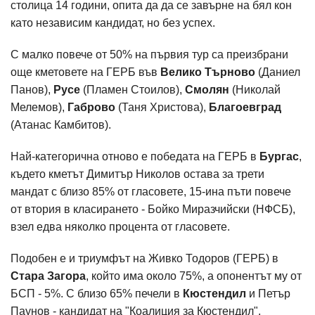
столица 14 години, опита да да се завърне на бял кон
като независим кандидат, но без успех.
С малко повече от 50% на първия тур са преизбрани
още кметовете на ГЕРБ във
Велико Търново
(Даниел
Панов),
Русе
(Пламен Стоилов),
Смолян
(Николай
Мелемов),
Габрово
(Таня Христова),
Благоевград
(Атанас Камбитов).
Най-категорична отново е победата на ГЕРБ в
Бургас
,
където кметът Димитър Николов остава за трети
мандат с близо 85% от гласовете, 15-ина пъти повече
от втория в класирането - Бойко Миразчийски (НФСБ),
взел едва няколко процента от гласовете.
Подобен е и триумфът на Живко Тодоров (ГЕРБ) в
Стара Загора
, който има около 75%, а опонентът му от
БСП - 5%. С близо 65% печели в
Кюстендил
и Петър
Паунов - кандидат на "Коалиция за Кюстендил",