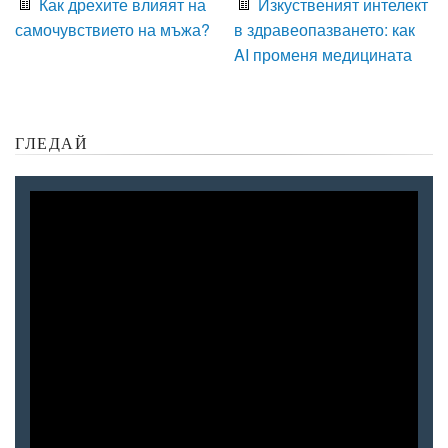
Как дрехите влияят на
Изкуственият интелект
самочувствието на мъжа?
в здравеопазването: как
AI променя медицината
ГЛЕДАЙ