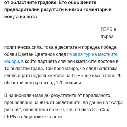
от областните градове. Ето обобщените
предварителни резултати и някои коментари в
нощта на вота
ГЕРБ е
първа
политическа сила, това е десетата й поредна победа,
обяви Цветан Цветанов след
първия тур на местните
избори
, в който партията спечели кметските постове в
10 областни града. Той прогнозира, че след балотажа
следващата неделя кметове на ГЕРБ ще има в поне 20
областни центъра и над 120 общини.
В национален мащаб резултатите от паралелното
преброяване на 90% от бюлетините, по данни на "Алфа
рисърч", оповестени по БНТ, сочат близо 31,5% за
ГЕРБ в общинските съвети.