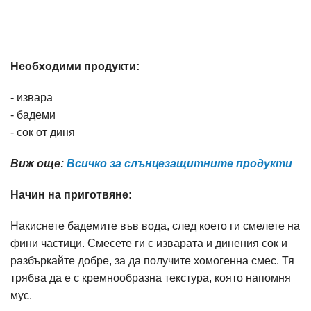
Необходими продукти:
- извара
- бадеми
- сок от диня
Виж още:
Всичко за слънцезащитните продукти
Начин на приготвяне:
Накиснете бадемите във вода, след което ги смелете на
фини частици. Смесете ги с изварата и динения сок и
разбъркайте добре, за да получите хомогенна смес. Тя
трябва да е с кремнообразна текстура, която напомня
мус.