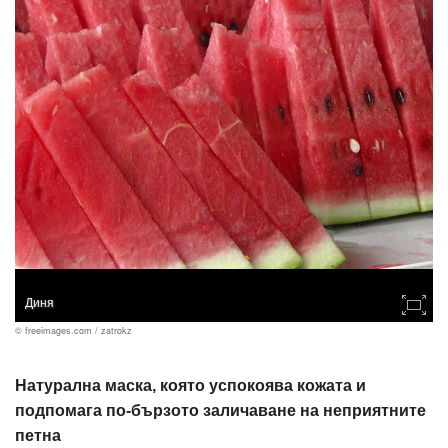
Диня
© freeimages.com / zatrokz
Натурална маска, която успокоява кожата и
подпомага по-бързото заличаване на неприятните
петна