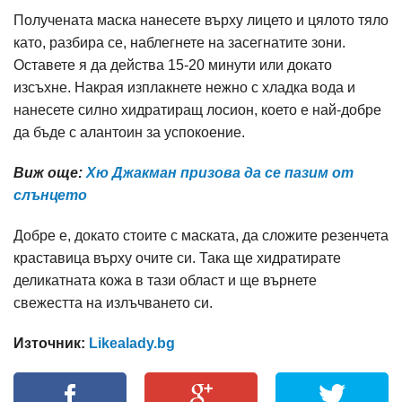
Получената маска нанесете върху лицето и цялото тяло
като, разбира се, наблегнете на засегнатите зони.
Оставете я да действа 15-20 минути или докато
изсъхне. Накрая изплакнете нежно с хладка вода и
нанесете силно хидратиращ лосион, което е най-добре
да бъде с алантоин за успокоение.
Виж още:
Хю Джакман призова да се пазим от
слънцето
Добре е, докато стоите с маската, да сложите резенчета
краставица върху очите си. Така ще хидратирате
деликатната кожа в тази област и ще върнете
свежестта на излъчването си.
Източник:
Likealady.bg