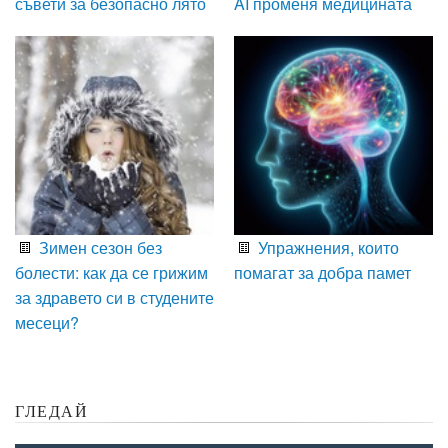
съвети за безопасно лято
AI променя медицината
Зимен сезон без
Упражнения, които
болести: как да се грижим
помагат за добра памет
за здравето си в студените
месеци?
ГЛЕДАЙ